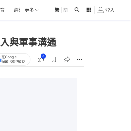
育
經濟
更多
01深圳
繁
觀點
|
简
健康
好食玩飛
登入
女
入與軍事溝通
6
在Google
追蹤《香港01》