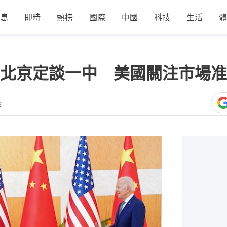
息
即時
熱榜
國際
中國
科技
生活
體
北京定談一中 美國關注市場准
2