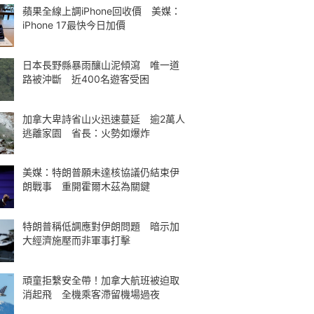
蘋果全線上調iPhone回收價 美媒：
iPhone 17最快今日加價
日本長野縣暴雨釀山泥傾瀉 唯一道
路被沖斷 近400名遊客受困
加拿大卑詩省山火迅速蔓延 逾2萬人
逃離家園 省長：火勢如爆炸
美媒：特朗普願未達核協議仍結束伊
朗戰事 重開霍爾木茲為關鍵
特朗普稱低調應對伊朗問題 暗示加
大經濟施壓而非軍事打擊
頑童拒繫安全帶！加拿大航班被迫取
消起飛 全機乘客滯留機場過夜