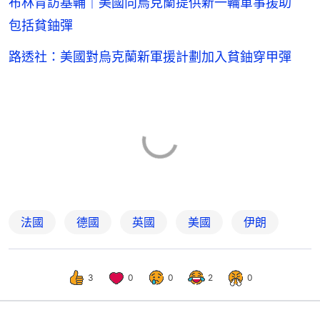
布林肯訪基輔｜美國向烏克蘭提供新一輪軍事援助
包括貧鈾彈
路透社：美國對烏克蘭新軍援計劃加入貧鈾穿甲彈
法國
德國
英國
美國
伊朗
3
0
0
2
0