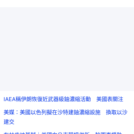
IAEA稱伊朗恢復近武器級鈾濃縮活動 美國表關注
美媒：美國以色列擬在沙特建鈾濃縮設施 換取以沙
建交