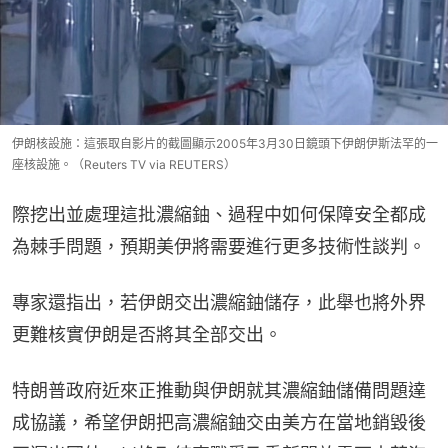
伊朗核設施：這張取自影片的截圖顯示2005年3月30日鏡頭下伊朗伊斯法罕的一
座核設施。（Reuters TV via REUTERS）
際挖出並處理這批濃縮鈾、過程中如何保障安全都成
為棘手問題，預期美伊將需要進行更多技術性談判。
專家還指出，若伊朗交出濃縮鈾儲存，此舉也將外界
更難核實伊朗是否將其全部交出。
特朗普政府近來正推動與伊朗就其濃縮鈾儲備問題達
成協議，希望伊朗把高濃縮鈾交由美方在當地銷毀後