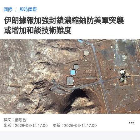
國際
即時國際
伊朗據報加強封鎖濃縮鈾防美軍突襲
或增加和談技術難度
撰文：
藺思含
出版：
2026-06-14 17:00
更新：
2026-06-14 17:00