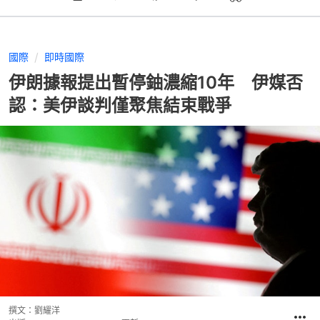
國際
即時國際
伊朗據報提出暫停鈾濃縮10年 伊媒否
認：美伊談判僅聚焦結束戰爭
撰文：
劉耀洋