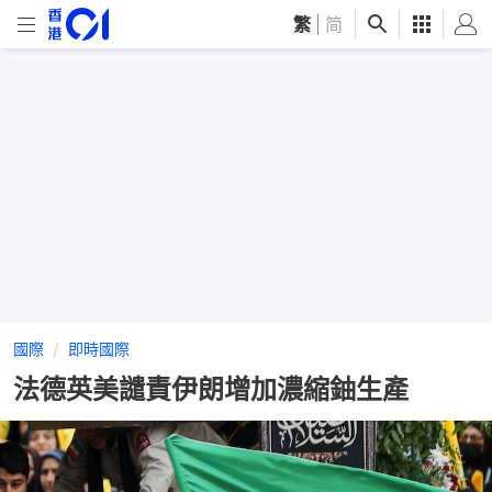
繁
|
简
國際
即時國際
法德英美譴責伊朗增加濃縮鈾生產