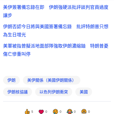
美伊簽署備忘錄在即 伊朗強硬派批評談判官員過度
讓步
伊朗否認今日將與美國簽署備忘錄 批評特朗普只想
為生日增光
美軍被指曾擬派地面部隊強取伊朗濃縮鈾 特朗普憂
傷亡慘重叫停
伊朗
美伊關係（美國伊朗關係）
伊朗核協議
以色列伊朗衝突
美國
5
0
0
0
0