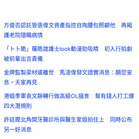
方俊否認託管張偉文資產指控自掏腰包照顧他 再揭
護老院隱瞞病情
「卜卜脆」羅皓誼護士look動漫勁吸睛 初入行拍劇
被前輩出言責備
金牌監製梁材遠離世 馬浚偉發文證實消息：願您安
息，天家再見
港姐季軍袁文靜轉行做高級OL搵食 幫有錢人打工爆
四大潛規則
許廷鏗北角開牙醫診所與醫生家姐拍住上 同時公布
另一好消息