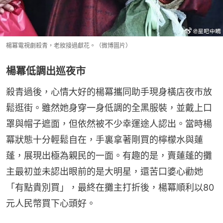
楊冪電視劇殺青，老妝接過獻花。（微博圖片）
楊冪低調出巡夜市
殺青過後，心情大好的楊冪攜同助手現身橫店夜市放
鬆逛街。雖然她身穿一身低調的全黑服裝，並戴上口
罩與帽子遮面，但依然被不少幸運途人認出。當時楊
冪狀態十分輕鬆自在，手裏拿著剛買的檸檬水與蓮
蓬，展現出極為親民的一面。有趣的是，賣蓮蓬的攤
主最初並未認出眼前的是大明星，還苦口婆心勸她
「有點貴別買」，最終在攤主打折後，楊冪順利以80
元人民幣買下心頭好。