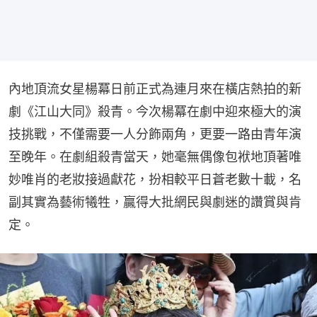
內地頂流女星楊冪日前正式為連月來在橫店熱拍的新
劇《江山大同》殺青。今次楊冪在劇中迎來極大的演
技挑戰，不僅需要一人分飾兩角，更要一路由青年演
至晚年。在劇組殺青當天，她毫無偶像包袱地頂著唯
妙唯肖的老妝接過獻花，扮相較平日蒼老數十載，名
副其實為藝術犧牲，贏得大批網民與劇迷的讚賞與肯
定。