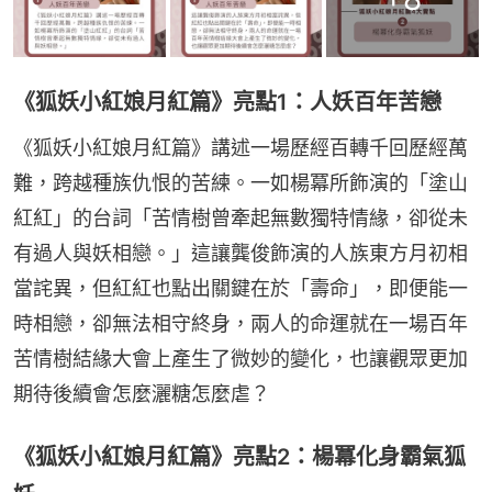
《狐妖小紅娘月紅篇》亮點1：人妖百年苦戀
《狐妖小紅娘月紅篇》講述一場歷經百轉千回歷經萬
難，跨越種族仇恨的苦練。一如楊冪所飾演的「塗山
紅紅」的台詞「苦情樹曾牽起無數獨特情緣，卻從未
有過人與妖相戀。」這讓龔俊飾演的人族東方月初相
當詫異，但紅紅也點出關鍵在於「壽命」，即便能一
時相戀，卻無法相守終身，兩人的命運就在一場百年
苦情樹結緣大會上產生了微妙的變化，也讓觀眾更加
期待後續會怎麼灑糖怎麼虐？
《狐妖小紅娘月紅篇》亮點2：楊冪化身霸氣狐