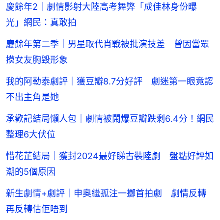
慶餘年2｜劇情影射大陸高考舞弊「成佳林身份曝
光」網民：真敢拍
慶餘年第二季｜男星取代肖戰被批演技差 曾因當眾
摸女友胸毀形象
我的阿勒泰劇評｜獲豆瓣8.7分好評 劇迷第一眼竟認
不出主角是她
承歡記結局懶人包｜劇情被鬧爆豆瓣跌剩6․4分！網民
整理6大伏位
惜花芷結局｜獲封2024最好睇古裝陸劇 盤點好評如
潮的5個原因
新生劇情+劇評｜申奧繼孤注一擲首拍劇 劇情反轉
再反轉估佢唔到