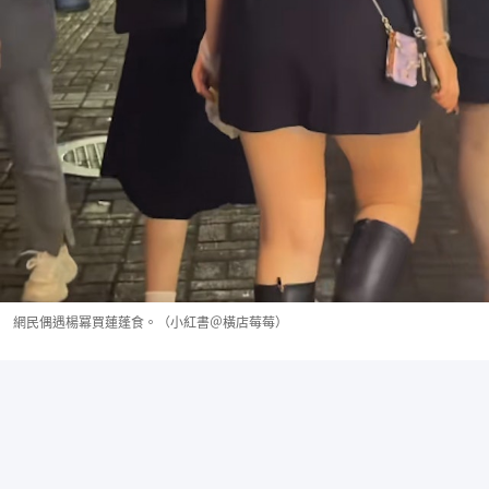
網民偶遇楊冪買蓮蓬食。（小紅書＠橫店莓莓）