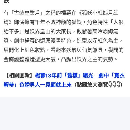
妖
有「古裝專業戶」之稱的楊冪在《狐妖小紅娘月紅
篇》飾演擁有千年不敗神顏的狐妖，角色特性「人狠
話不多」是妖界塗山的大家長，散發著高冷霸總氣
質。劇中楊冪的還原漫畫特色，造型以深紅色為主，
眉間化上紅色妝點，看起來妖氣與仙氣兼具，髮間的
金飾讓整體造型更大氣，凸顯出妖界之主的氣勢。
【相關圖輯】
楊冪13年前「舊樣」曝光　劇中「寬衣
解帶」色誘男人一見面就上床
（點圖放大瀏覽👇👇👇）