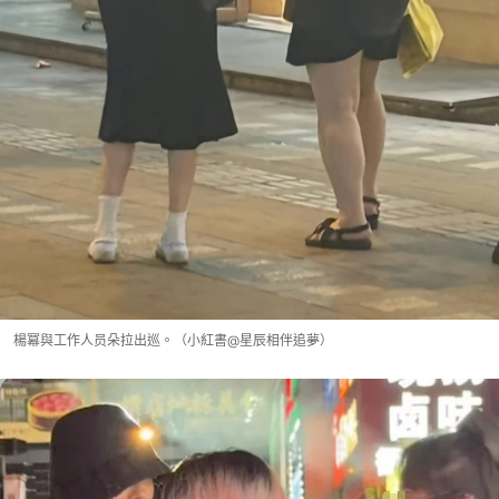
楊冪與工作人员朵拉出巡。（小紅書@星辰相伴追夢）