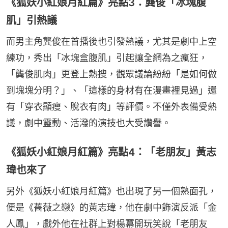
《狐妖小紅娘月紅篇》亮點3：龔俊「冰塊腹
肌」引熱議
而男主角龔俊在首播後也引發熱議，尤其是劇中上空
練功，秀出「冰塊盒腹肌」引起讓全網為之瘋狂，
「龔俊肌肉」更登上熱搜，觀眾議論紛紛「是如何做
到塊塊分明？」、「這樣的身材有在漫畫裡見過」還
有「穿衣顯瘦、脫衣有肉」等評價。不僅外表備受熱
議，劇中靈動、活潑的演技也大受讚譽。
《狐妖小紅娘月紅篇》亮點4：「老朋友」黃志
瑋也來了
另外《狐妖小紅娘月紅篇》也出現了另一個熟面孔，
便是《薔薇之戀》的黃志瑋，他在劇中飾演反派「金
人鳳」，戲外他在社群上對楊冪開玩笑說「老朋友