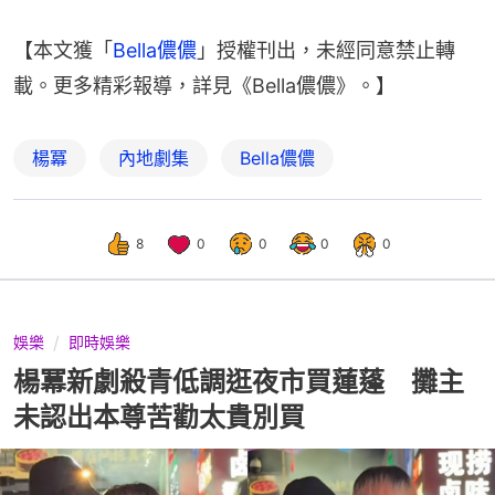
【本文獲「
Bella儂儂
」授權刊出，未經同意禁止轉
載。更多精彩報導，詳見《Bella儂儂》。】
楊冪
內地劇集
Bella儂儂
8
0
0
0
0
娛樂
即時娛樂
楊冪新劇殺青低調逛夜市買蓮蓬 攤主
未認出本尊苦勸太貴別買