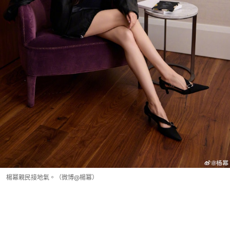
楊冪親民接地氣。（微博@楊冪）