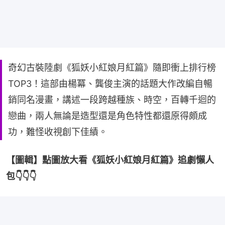
奇幻古裝陸劇《狐妖小紅娘月紅篇》隨即衝上排行榜
TOP3！這部由楊冪、龔俊主演的話題大作改編自暢
銷同名漫畫，講述一段跨越種族、時空，百轉千迴的
戀曲，兩人無論是造型還是角色特性都還原得頗成
功，難怪收視創下佳績。
【圖輯】點圖放大看《狐妖小紅娘月紅篇》追劇懶人
包👇👇👇