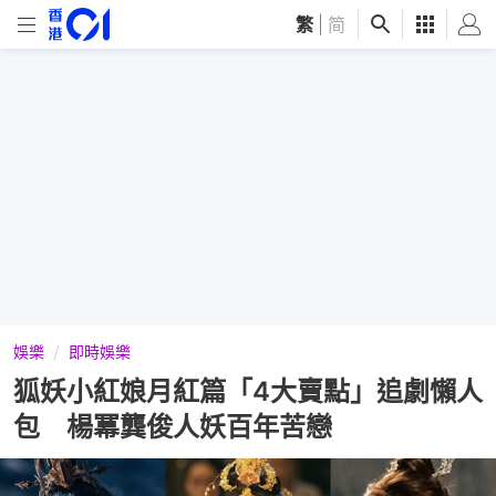
繁
|
简
娛樂
即時娛樂
狐妖小紅娘月紅篇「4大賣點」追劇懶人
包 楊冪龔俊人妖百年苦戀