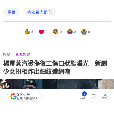
楊冪
內地藝人動向
3
0
0
2
0
娛樂
即時娛樂
楊冪蒸汽燙傷復工傷口狀態曝光 新劇
少女扮相炸出細紋遭網嘲
8
在Google
追蹤《香港01》