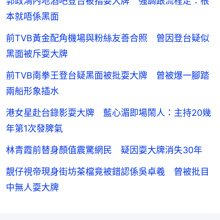
郭政鴻內地酒吧登台被指耍大牌 強調跟流程走：根
本就唔係黑面
前TVB黃金配角機場與粉絲友善合照 曾因登台疑似
黑面被斥耍大牌
前TVB南拳王登台疑黑面被批耍大牌 曾被爆一腳踏
兩船形象插水
港女星赴台錄影耍大牌 藍心湄即場鬧人：主持20幾
年第1次發脾氣
林青霞前替身顏值震驚網民 疑因耍大牌消失30年
靚仔視帝現身街坊茶檔竟被錯認係吳卓羲 曾被批目
中無人耍大牌