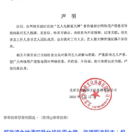
樂華娛樂發聲明闢謠。（微博@樂華娛樂）