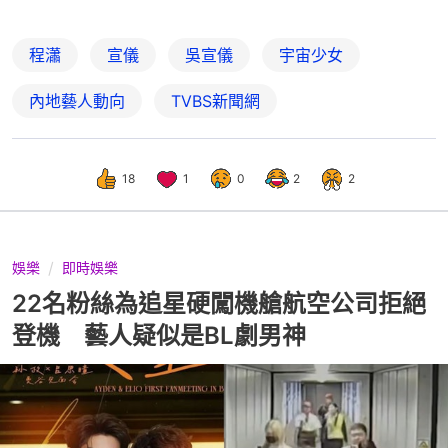
程瀟
宣儀
吳宣儀
宇宙少女
內地藝人動向
TVBS新聞網
18
1
0
2
2
娛樂
即時娛樂
22名粉絲為追星硬闖機艙航空公司拒絕
登機 藝人疑似是BL劇男神