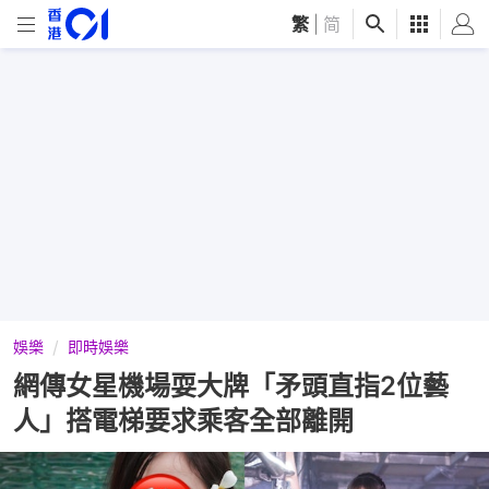
繁
|
简
娛樂
即時娛樂
網傳女星機場耍大牌「矛頭直指2位藝
人」搭電梯要求乘客全部離開