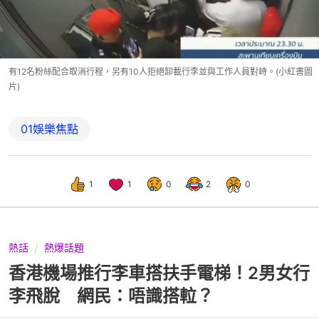
有12名粉絲配合取消行程，另有10人拒絕卸載行李並與工作人員對峙。(小紅書圖
片)
01娛樂焦點
1
1
0
2
0
熱話
熱爆話題
香港機場推行李車搭扶手電梯！2男女行
李飛脫 網民：唔識搭𨋢？