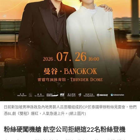
日前新加坡男神孫政及內地男藝人吕思瞳組成的CP於泰國舉辦粉絲見面會，他們
憑BL劇《雙程》爆紅，人氣急速上升。(網上圖片)
粉絲硬闖機艙 航空公司拒絕這22名粉絲登機