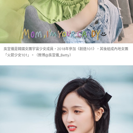
吳宣儀是韓國女團宇宙少女成員，2018年參加《創造101》，其後組成內地女團
「火箭少女101」。（微博@吳宣儀_Betty）