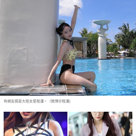
有網友猜是大陸女星程瀟。（微博＠程瀟)