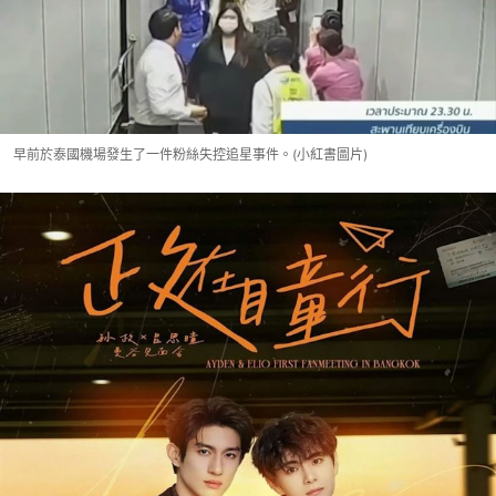
早前於泰國機場發生了一件粉絲失控追星事件。(小紅書圖片)