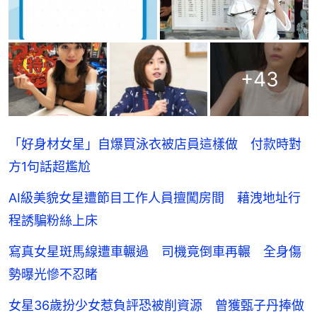
+
43
「好身材女星」自爆買泳衣被店員這樣做 付款時對
方1句話超尷尬
AI級美貌女星遭節目工作人員擅闖房間 藉洩地址行
程誘騙粉絲上床
寫真女星斑馬線遭車輾過 司機竟倒車再輾 全身傷
勢曝光慘不忍睹
女星36歲扮少女惹負評恐被削資源 曾獲甄子丹捧做