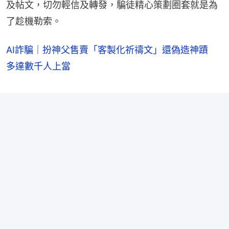
及帖文，切勿輕信及轉發，騙徒精心策劃圈套就是為
了趁機勒索。
AI詐騙｜扮神父售賣「客製化祈禱文」還偽造神蹟
多達數千人上當