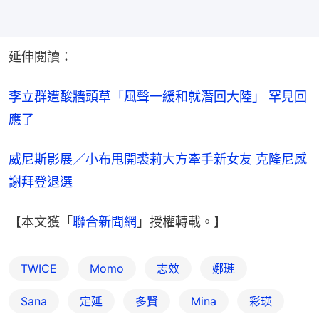
延伸閱讀：
李立群遭酸牆頭草「風聲一緩和就潛回大陸」 罕見回
應了
威尼斯影展／小布甩開裘莉大方牽手新女友 克隆尼感
謝拜登退選
【本文獲「
聯合新聞網
」授權轉載。】
TWICE
Momo
志效
娜璉
Sana
定延
多賢
Mina
彩瑛