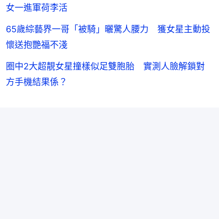
女一進軍荷李活
65歲綜藝界一哥「被騎」曬驚人腰力 獲女星主動投
懷送抱艷福不淺
圈中2大超靚女星撞樣似足雙胞胎 實測人臉解鎖對
方手機結果係？