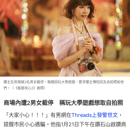
樓主在商場被2名男女截停，報稱因玩大學遊戲，要求樓主傳短訊及自拍照給他
們。（《飯戲攻心2》劇照）
商場內遭2男女截停 稱玩大學遊戲想取自拍照
「大家小心！！！」有男網在
Threads上發警世文
，
提醒市民小心遇騙。他指1月21日下午在鑽石山啟鑽商