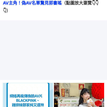
AV主角！偽AV名單驚見郭書瑤
（點圖放大瀏覽👇👇
👇）