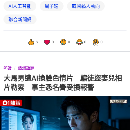
AI人工智能
周子瑜
韓國藝人動向
聯合新聞網
6
0
0
0
0
熱話
熱爆話題
大馬男遭AI換臉色情片 騙徒盜妻兒相
片勒索 事主恐名譽受損報警