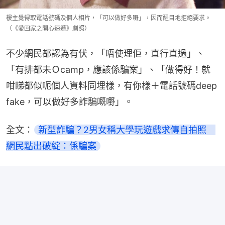
樓主覺得取電話號碼及個人相片，「可以做好多嘢」，因而醒目地拒絕要求。
（《愛回家之開心速遞》劇照）
不少網民都認為有伏，「唔使理佢，直行直過」、
「有排都未Ｏcamp，應該係騙案」、「做得好！就
咁睇都似呃個人資料同埋樣，有你樣＋電話號碼deep 
fake，可以做好多詐騙嘅嘢」。
全文：
新型詐騙？2男女稱大學玩遊戲求傳自拍照　
網民點出破綻：係騙案