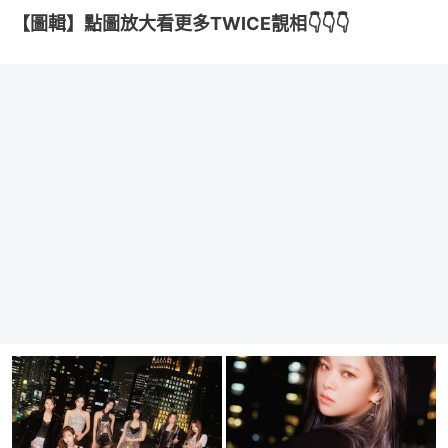
【圖輯】點圖放大看更多TWICE靚相👇👇👇