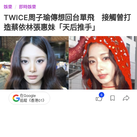
娛樂
即時娛樂
TWICE周子瑜傳想回台單飛 接觸曾打
造蔡依林張惠妹「天后推手」
6
在Google
追蹤《香港01》
撰文：
TVBS新聞網
出版：
2026-07-15 10:30
更新：
2026-07-15 15:07