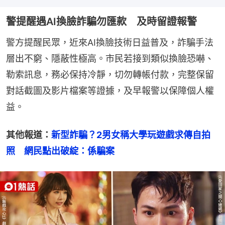
警提醒遇AI換臉詐騙勿匯款 及時留證報警
警方提醒民眾，近來AI換臉技術日益普及，詐騙手法
層出不窮、隱蔽性極高。市民若接到類似換臉恐嚇、
勒索訊息，務必保持冷靜，切勿轉帳付款，完整保留
對話截圖及影片檔案等證據，及早報警以保障個人權
益。
其他報道：
新型詐騙？2男女稱大學玩遊戲求傳自拍
照　網民點出破綻：係騙案