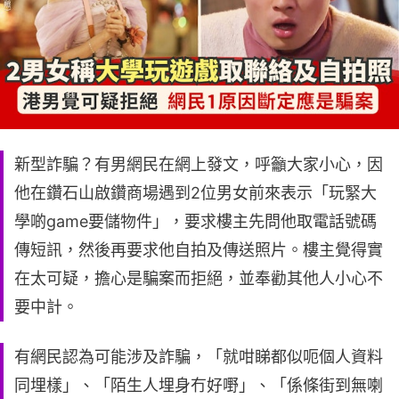
新型詐騙？有男網民在網上發文，呼籲大家小心，因
他在鑽石山啟鑽商場遇到2位男女前來表示「玩緊大
學啲game要儲物件」，要求樓主先問他取電話號碼
傳短訊，然後再要求他自拍及傳送照片。樓主覺得實
在太可疑，擔心是騙案而拒絕，並奉勸其他人小心不
要中計。
有網民認為可能涉及詐騙，「就咁睇都似呃個人資料
同埋樣」、「陌生人埋身冇好嘢」、「係條街到無喇