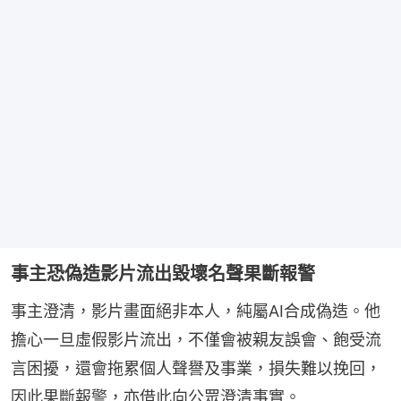
事主恐偽造影片流出毀壞名聲果斷報警
事主澄清，影片畫面絕非本人，純屬AI合成偽造。他
擔心一旦虛假影片流出，不僅會被親友誤會、飽受流
言困擾，還會拖累個人聲譽及事業，損失難以挽回，
因此果斷報警，亦借此向公眾澄清事實。