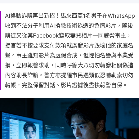
AI換臉詐騙再出新招！馬來西亞1名男子在WhatsApp
收到不法分子利用AI換臉技術偽造的色情影片，隨後
騙徒又從其Facebook竊取妻兒相片一同威脅事主，
揚言若不按要求支付款項就廣發影片毀壞他的家庭名
聲。事主雖知影片為虛假合成，但懼怕名譽與事業受
損，立即報警求助，同時呼籲大眾切勿轉發相關偽造
內容助長詐騙。警方亦提醒市民遇類似恐嚇勒索切勿
轉帳，完整保留對話、影片證據後盡快報警自保。