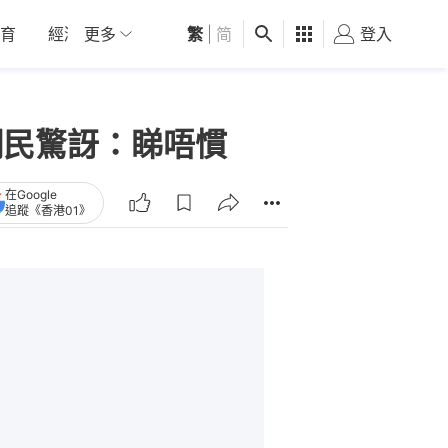
育
經濟
更多
01深圳
繁
觀點
|
简
健康
好食玩飛
登入
女
網民驚訝：睇唔慣
在Google
追蹤《香港01》