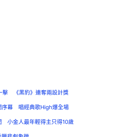
雄第一擊 《黑豹》連奪兩設計獎
開序幕 唱經典歌High爆全場
趣聞 小金人最年輕得主只得10歲
希臘悲劇象徵