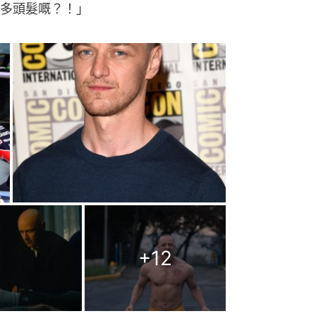
多頭髮嘅？！」
+
12