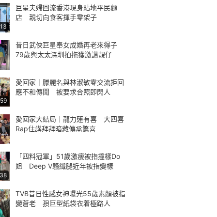
巨星夫婦回流香港現身貼地平民麵
店 親切向食客揮手零架子
:13
昔日武俠巨星奉女成婚再老來得子
79歲與太太深圳拍拖獲激讚靚仔
愛回家｜滕麗名與林淑敏零交流拒回
應不和傳聞 被要求合照即閃人
:59
愛回家大結局｜龍力蓮有喜 大四喜
Rap住講拜拜暗藏傳承驚喜
「四料冠軍」51歲激瘦被指撞樣Do
姐 Deep V騷纖腿近年被指變樣
:38
TVB昔日性感女神曝光55歲素顏被指
變蒼老 孭巨型紙袋衣着極路人