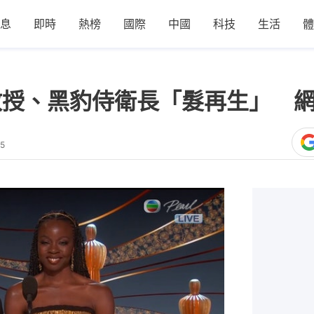
息
即時
熱榜
國際
中國
科技
生活
體
X教授、黑豹侍衛長「髮再生」 
45