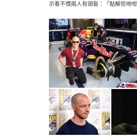
示看不慣兩人有頭髮：「點解佢哋咁