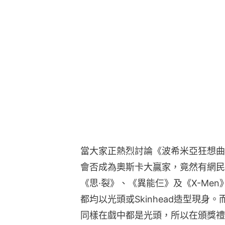
當大家正熱烈討論《波希米亞狂想曲：搖滾
會否成為奧斯卡大贏家，竟然有網民
《思·裂》、《異能仨》及《X-Men》
都均以光頭或Skinhead造型現身。而《
同樣在戲中都是光頭，所以在頒獎禮