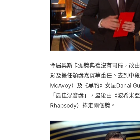
今屆奧斯卡頒獎典禮沒有司儀，改由
影及擔任頒獎嘉賓等重任。去到中段，
McAvoy）及《黑豹》女星Danai 
「最佳混音獎」，最後由《波希米亞狂想
Rhapsody）捧走兩個獎。