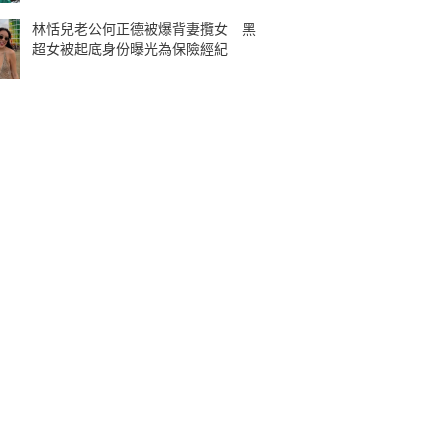
林恬兒老公何正德被爆背妻攬女 黑
超女被起底身份曝光為保險經紀