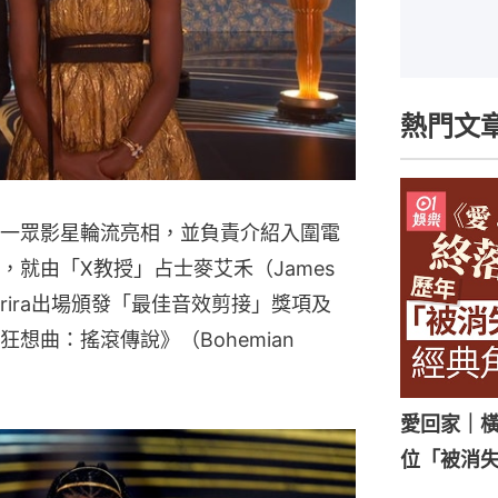
熱門文
一眾影星輪流亮相，並負責介紹入圍電
就由「X教授」占士麥艾禾（James 
Gurira出場頒發「最佳音效剪接」獎項及
曲：搖滾傳說》（Bohemian 
愛回家｜橫
位「被消