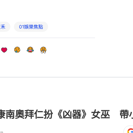
艾禾
01娛樂焦點
持康南奧拜仁扮《凶器》女巫 帶
59