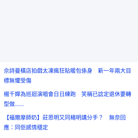
佘詩曼橫店拍戲太凍瘋狂貼暖包係身 新一年兩大目
標無懼受傷
楊千嬅為巡迴演唱會日日練跑 笑稱已諗定退休要轉
型做……
【福爾摩師奶】莊思明又同楊明講分手？ 無奈回
應：同佢感情穩定