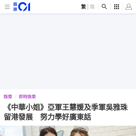
繁
|
简
娛樂
即時娛樂
《中華小姐》亞軍王慧媛及季軍吳雅珠
留港發展 努力學好廣東話