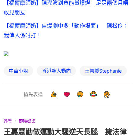
【福爾摩師奶】陳瀅演到負能量爆燈 足足兩個月唔
敢見朋友
【福爾摩師奶】自爆劇中多「動作場面」 陳松伶：
我俾人係咁打！
中華小姐
香港藝人動向
王慧媛Stephanie
搶先表達
娛樂
即時娛樂
王嘉慧勤做運動大騷逆天長腿 擁法律