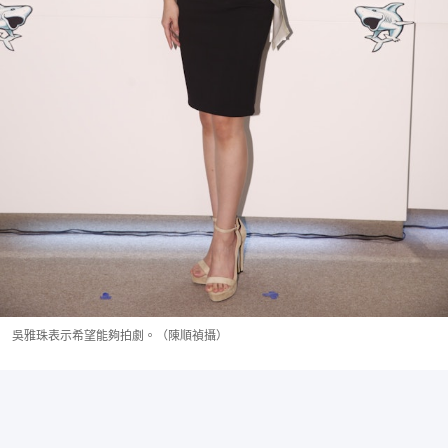
吳雅珠表示希望能夠拍劇。（陳順禎攝）