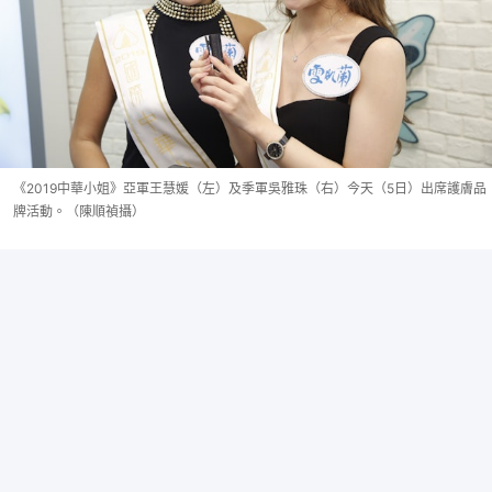
《2019中華小姐》亞軍王慧媛（左）及季軍吳雅珠（右）今天（5日）出席護膚品
牌活動。（陳順禎攝）