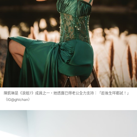
陳凱琳是《浪姐7》成員之一，她透露已得老公全力支持：「趁後生咩都試！」
（IG@ghlchan）