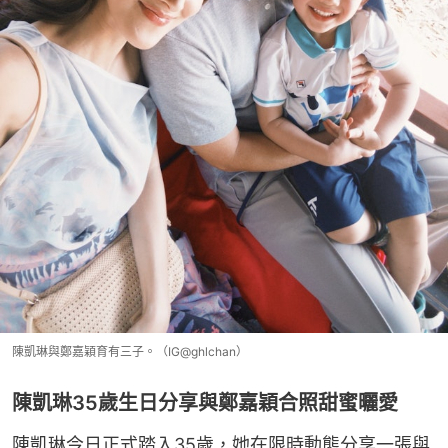
陳凱琳與鄭嘉穎育有三子。（IG@ghlchan）
陳凱琳35歲生日分享與鄭嘉穎合照甜蜜曬愛
陳凱琳今日正式踏入35歲，她在限時動態分享一張與