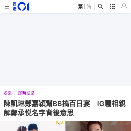
繁
|
简
娛樂
即時娛樂
陳凱琳鄭嘉穎幫BB搞百日宴 IG曬相親
解鄭承悦名字背後意思