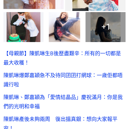
+
1
【母親節】陳凱琳生B後歷盡艱辛：所有的一切都是
最大收穫！
陳凱琳爆鄭嘉穎急不及待同囝囝打網球：一歲佢都唔
識行啦
陳凱琳、鄭嘉穎為「愛情結晶品」慶祝滿月：你是我
們的光明和幸福
陳凱琳產後未夠兩周 復出搵真銀：想向大家報平
安！