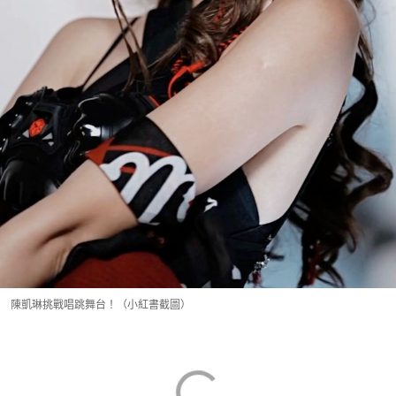
陳凱琳挑戰唱跳舞台！（小紅書截圖）