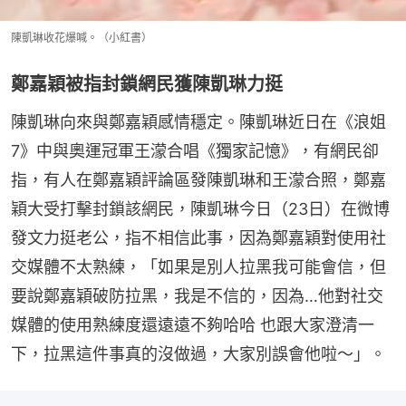
陳凱琳收花爆喊。（小紅書）
鄭嘉穎被指封鎖網民獲陳凱琳力挺
陳凱琳向來與鄭嘉穎感情穩定。陳凱琳近日在《浪姐
7》中與奧運冠軍王濛合唱《獨家記憶》，有網民卻
指，有人在鄭嘉穎評論區發陳凱琳和王濛合照，鄭嘉
穎大受打擊封鎖該網民，陳凱琳今日（23日）在微博
發文力挺老公，指不相信此事，因為鄭嘉穎對使用社
交媒體不太熟練，「如果是別人拉黑我可能會信，但
要說鄭嘉穎破防拉黑，我是不信的，因為…他對社交
媒體的使用熟練度還遠遠不夠哈哈 也跟大家澄清一
下，拉黑這件事真的沒做過，大家別誤會他啦～」。