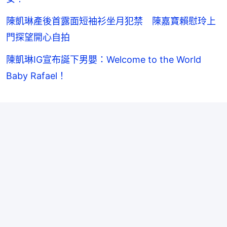
陳凱琳產後首露面短袖衫坐月犯禁 陳嘉寶賴慰玲上
門探望開心自拍
陳凱琳IG宣布誕下男嬰：Welcome to the World
Baby Rafael！