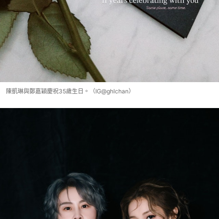
陳凱琳與鄭嘉穎慶祝35歲生日。（IG@ghlchan）