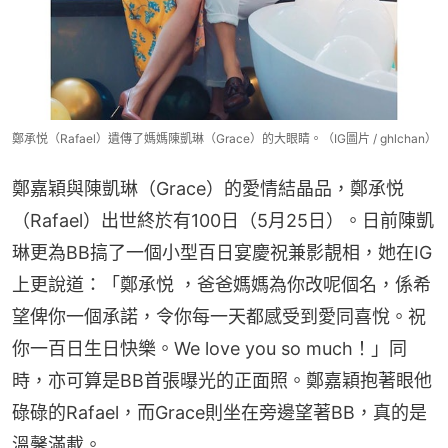
鄭承悦（Rafael）遺傳了媽媽陳凱琳（Grace）的大眼睛。（IG圖片 / ghlchan）
鄭嘉穎與陳凱琳（Grace）的愛情結晶品，鄭承悦
（Rafael）出世終於有100日（5月25日）。日前陳凱
琳更為BB搞了一個小型百日宴慶祝兼影靚相，她在IG
上更說道：「鄭承悦 ，爸爸媽媽為你改呢個名，係希
望俾你一個承諾，令你每一天都感受到愛同喜悅。祝
你一百日生日快樂。We love you so much！」同
時，亦可算是BB首張曝光的正面照。鄭嘉穎抱著眼他
碌碌的Rafael，而Grace則坐在旁邊望著BB，真的是
溫馨滿載。