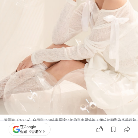
陳凱琳（Grace）自從與TVB結束長達11年的賓主關係後，便成功轉型為炙手可熱
的「吸金女王」KOL。（IG@ghlchan）
在Google
追蹤《香港01》