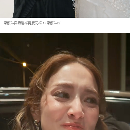
陳凱琳與黎耀祥再度同框。(陳凱琳IG)