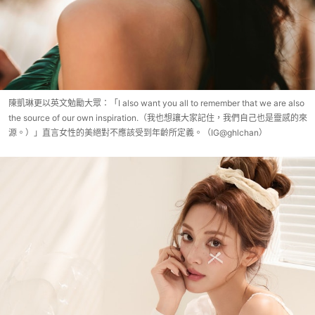
陳凱琳更以英文勉勵大眾：「I also want you all to remember that we are also
the source of our own inspiration.（我也想讓大家記住，我們自己也是靈感的來
源。）」直言女性的美絕對不應該受到年齡所定義。（IG@ghlchan）