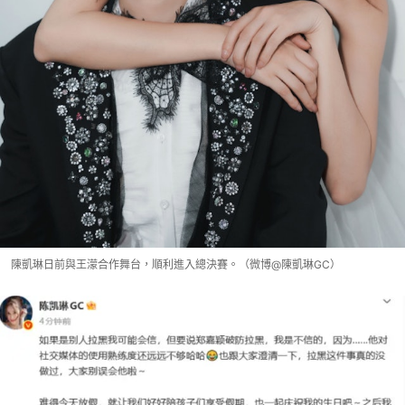
陳凱琳日前與王濛合作舞台，順利進入總決賽。（微博@陳凱琳GC）