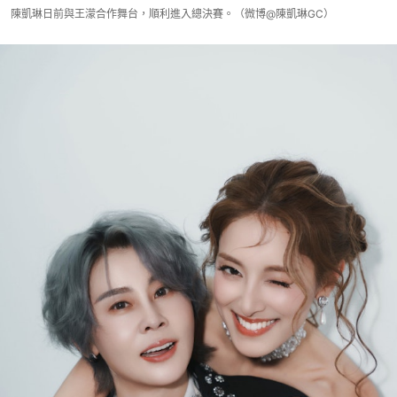
陳凱琳日前與王濛合作舞台，順利進入總決賽。（微博@陳凱琳GC）