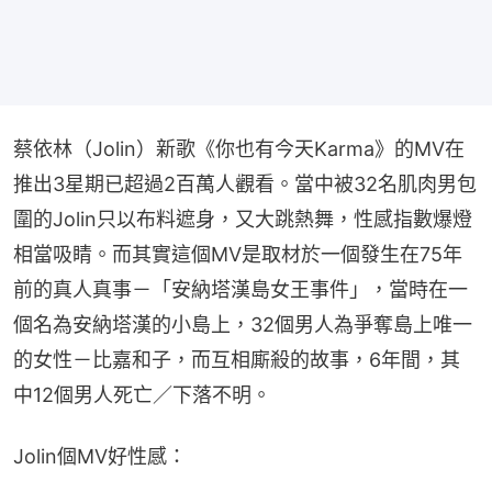
蔡依林（Jolin）新歌《你也有今天Karma》的MV在
推出3星期已超過2百萬人觀看。當中被32名肌肉男包
圍的Jolin只以布料遮身，又大跳熱舞，性感指數爆燈
相當吸睛。而其實這個MV是取材於一個發生在75年
前的真人真事－「安納塔漢島女王事件」，當時在一
個名為安納塔漢的小島上，32個男人為爭奪島上唯一
的女性－比嘉和子，而互相廝殺的故事，6年間，其
中12個男人死亡／下落不明。
Jolin個MV好性感：