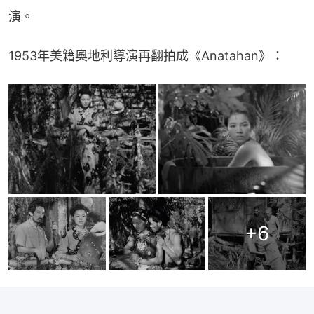
演。
1953年美籍奧地利導演再翻拍成《Anatahan》：
+
6