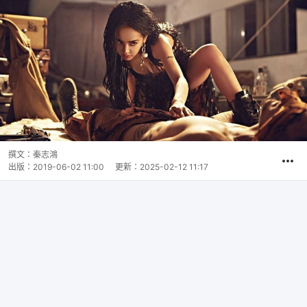
撰文：
秦志鴻
出版：
2019-06-02 11:00
更新：
2025-02-12 11:17