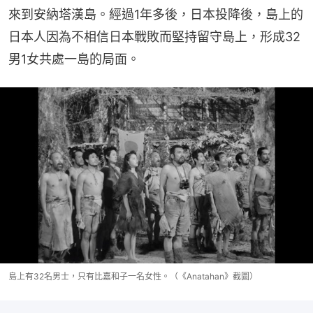
來到安納塔漢島。經過1年多後，日本投降後，島上的
日本人因為不相信日本戰敗而堅持留守島上，形成32
男1女共處一島的局面。
島上有32名男士，只有比嘉和子一名女性。（《Anatahan》截圖）