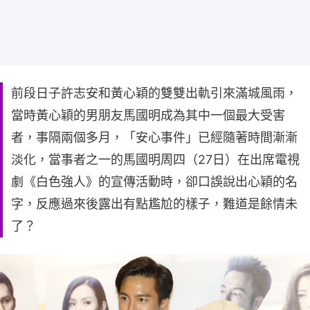
前段日子許志安和黃心穎的雙雙出軌引來滿城風雨，
當時黃心穎的男朋友馬國明成為其中一個最大受害
者，事隔兩個多月，「安心事件」已經隨著時間漸漸
淡化，當事者之一的馬國明周四（27日）在出席電視
劇《白色強人》的宣傳活動時，卻口誤說出心穎的名
字，反應過來後露出有點尷尬的樣子，難道是餘情未
了？