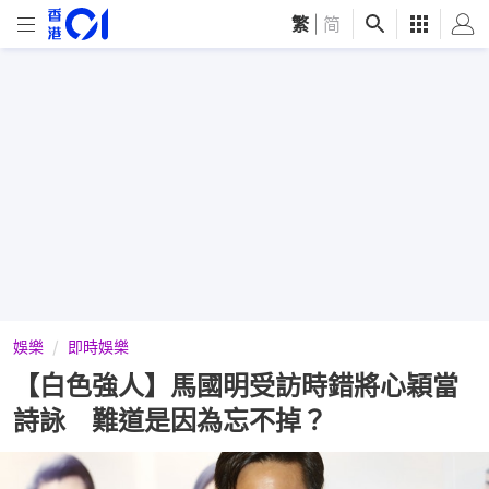
繁
|
简
娛樂
即時娛樂
【白色強人】馬國明受訪時錯將心穎當
詩詠 難道是因為忘不掉？