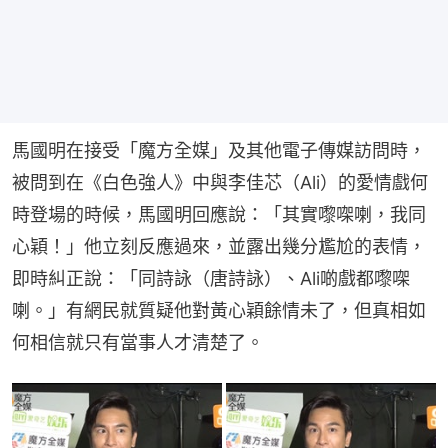
馬國明在接受「魔方全媒」及其他電子傳媒訪問時，
被問到在《白色強人》中與李佳芯（Ali）的愛情戲何
時登場的時候，馬國明回應說：「其實嚟㗎喇，我同
心穎！」他立刻反應過來，並露出幾分尷尬的表情，
即時糾正說：「同詩詠（唐詩詠）、Ali啲戲都嚟㗎
喇。」有網民就質疑他對黃心穎餘情未了，但真相如
何相信就只有當事人才清楚了。