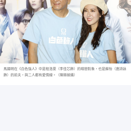
馬國明在《白色強人》中是程洛雯（李佳芯飾）的暗戀對象，也是蘇怡（唐詩詠
飾）的前夫，與二人都有愛情線。（陳順禎攝）