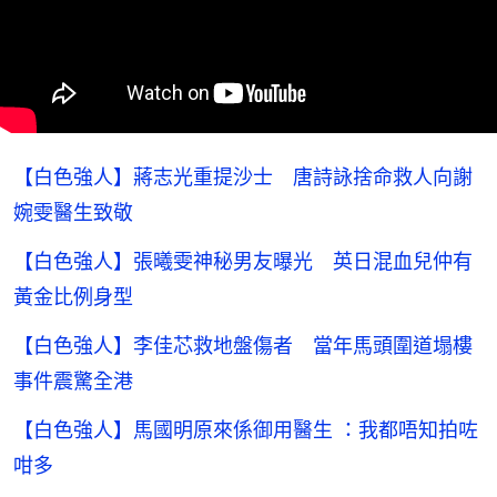
【白色強人】蔣志光重提沙士 唐詩詠捨命救人向謝
婉雯醫生致敬
【白色強人】張曦雯神秘男友曝光 英日混血兒仲有
黃金比例身型
【白色強人】李佳芯救地盤傷者 當年馬頭圍道塌樓
事件震驚全港
【白色強人】馬國明原來係御用醫生 ：我都唔知拍咗
咁多