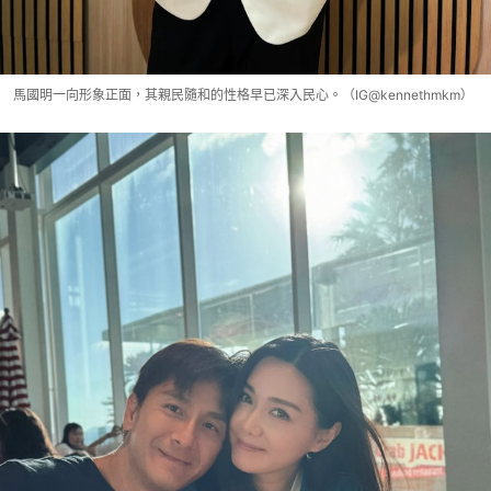
馬國明一向形象正面，其親民隨和的性格早已深入民心。（IG@kennethmkm）