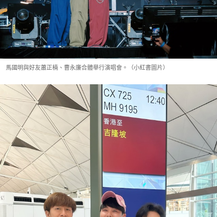
馬國明與好友蕭正楠、曹永廉合體舉行演唱會。（小紅書圖片）