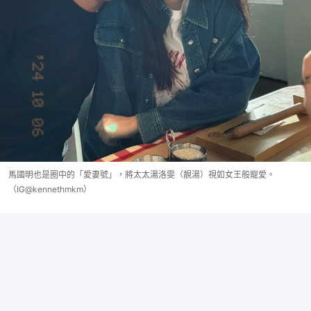
馬國明也是圈中的「愛妻號」，將太太湯洛雯（靚湯）視如女王般寵愛。
（IG@kennethmkm）