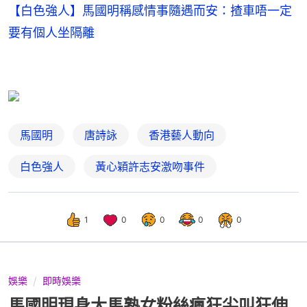
【白色強人】馬國明稱感情事隨遇而安：揸車唔一定
要有個人坐隔離
馬國明
唐詩詠
香港藝人動向
白色強人
黃心穎許志安激吻事件
1
0
0
0
0
娛樂
即時娛樂
馬國明現身大馬熟女粉絲瘋狂尖叫狂伸