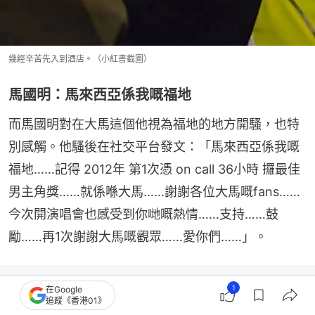
幾經辛苦先入到酒店。（小紅書截圖）
馬國明：馬來西亞係我嘅福地
而馬國明對在大馬這個他視為福地的地方開騷，也特
別感觸。他騷後在社交平台發文：「馬來西亞係我嘅
福地……記得 2012年 第1次憑 on call 36小時 攞最佳
男主角獎……就係喺大馬……謝謝各位大馬嘅fans……
今次開演唱會也感受到你哋嘅熱情……支持……鼓
勵……再1次謝謝大馬嘅觀眾……愛你們……」。
1
在Google
追蹤《香港01》