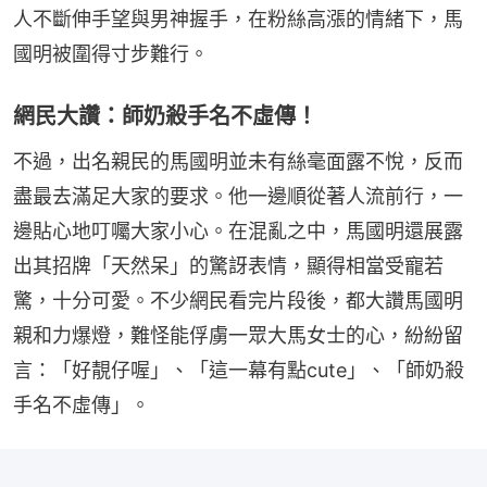
人不斷伸手望與男神握手，在粉絲高漲的情緒下，馬
國明被圍得寸步難行。
網民大讚：師奶殺手名不虛傳！
不過，出名親民的馬國明並未有絲毫面露不悅，反而
盡最去滿足大家的要求。他一邊順從著人流前行，一
邊貼心地叮囑大家小心。在混亂之中，馬國明還展露
出其招牌「天然呆」的驚訝表情，顯得相當受寵若
驚，十分可愛。不少網民看完片段後，都大讚馬國明
親和力爆燈，難怪能俘虜一眾大馬女士的心，紛紛留
言：「好靚仔喔」、「這一幕有點cute」、「師奶殺
手名不虛傳」。