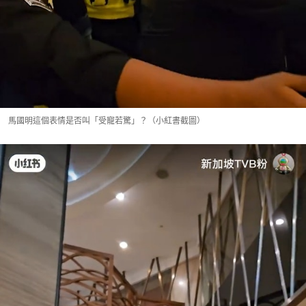
馬國明這個表情是否叫「受寵若驚」？（小紅書截圖）