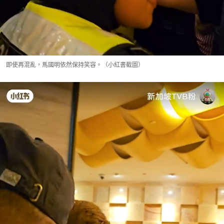
即使再混亂，馬國明依然保持笑容。（小紅書截圖）