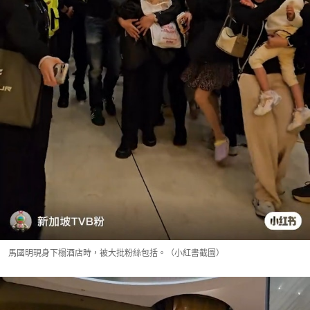
馬國明現身下榻酒店時，被大批粉絲包括。（小紅書截圖）