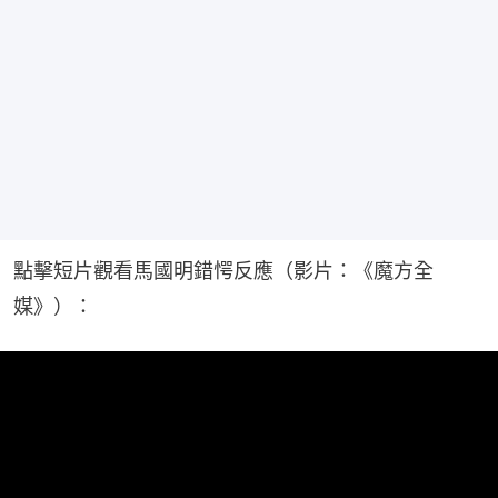
點擊短片觀看馬國明錯愕反應（影片：《魔方全
媒》）：