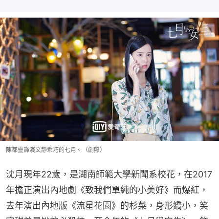
陳都靈飾演文靜乖巧的七月。（劇照）
沈月現年22歲，是湖南師範大學新聞系校花，在2017
年擔正演出內地劇《致我們單純的小美好》而爆紅，
去年演出內地版《流星花園》的杉菜，身形嬌小，笑