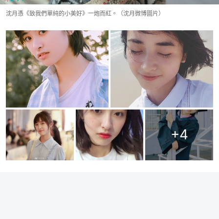
沈月憑《致我們單純的小美好》一炮而紅。（沈月微博圖片）
+
4