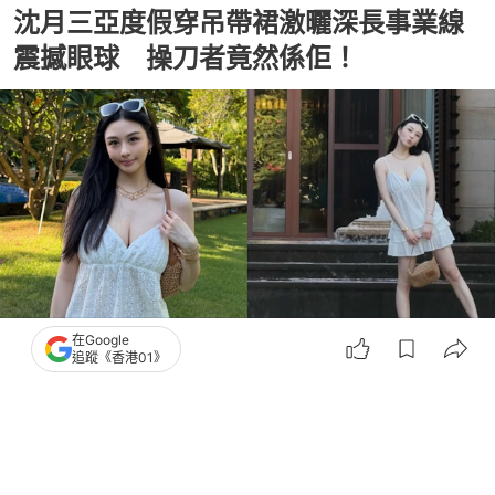
沈月三亞度假穿吊帶裙激曬深長事業線
震撼眼球 操刀者竟然係佢！
在Google
追蹤《香港01》
撰文：
崔力生
出版：
2026-07-22 20:00
更新：
2026-07-23 19:39