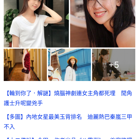
+
5
【輪到你了．解謎】燒腦神劇連女主角都死埋 閒角
護士升呢變兇手
【多圖】內地女星最美玉背排名 迪麗熱巴秦嵐三甲
不入