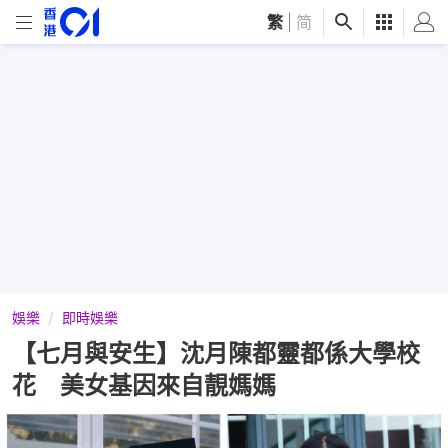
繁
|
简
娛樂
即時娛樂
【七月與安生】沈月陳都靈都係大學校
花 美女基因來自靚媽媽