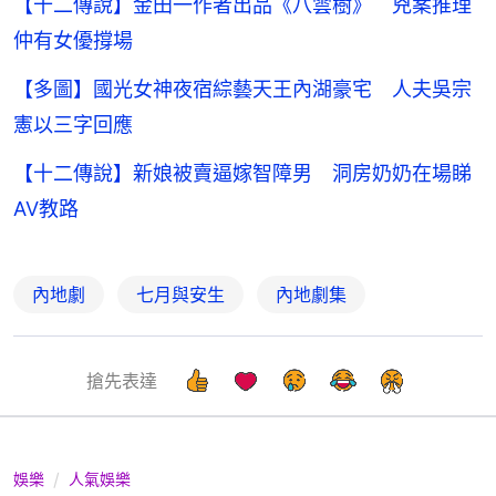
【十二傳說】金田一作者出品《八雲樹》 兇案推理
仲有女優撐場
【多圖】國光女神夜宿綜藝天王內湖豪宅 人夫吳宗
憲以三字回應
【十二傳說】新娘被賣逼嫁智障男 洞房奶奶在場睇
AV教路
內地劇
七月與安生
內地劇集
搶先表達
娛樂
人氣娛樂