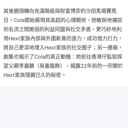
其後鏡頭轉向充滿階級與財富博弈的沙田馬場賽馬
日，Cola開始展現其高超的心理戰術，她敏銳地捕捉
到名流之間脆弱的利益同盟與社交矛盾，更巧妙地利
用Hext家族內部與外圍新貴的張力，成功借力打力，
將自己更深地埋入Hext家族的社交圈子；另一邊廂，
劇集也揭示了Cola的真正動機：她前往香港仔監獄探
望父親李嘉麟（吳嘉龍飾），揭露22年前的一宗關於
Hext家族隱藏已久的秘密。