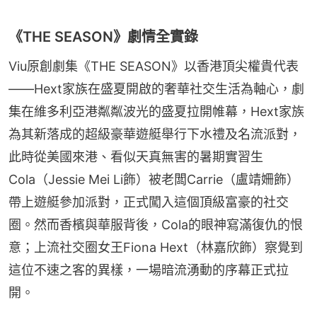
《THE SEASON》劇情全實錄
Viu原創劇集《THE SEASON》以香港頂尖權貴代表
——Hext家族在盛夏開啟的奢華社交生活為軸心，劇
集在維多利亞港粼粼波光的盛夏拉開帷幕，Hext家族
為其新落成的超級豪華遊艇舉行下水禮及名流派對，
此時從美國來港、看似天真無害的暑期實習生
Cola（Jessie Mei Li飾）被老闆Carrie（盧靖姍飾）
帶上遊艇參加派對，正式闖入這個頂級富豪的社交
圈。然而香檳與華服背後，Cola的眼神寫滿復仇的恨
意；上流社交圈女王Fiona Hext（林嘉欣飾）察覺到
這位不速之客的異樣，一場暗流湧動的序幕正式拉
開。