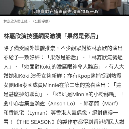
林嘉欣泳裝上陣。（公關提供）
林嘉欣演技獲網民激讚「果然是影后」
除了備受國外媒體推崇，不少觀眾對於林嘉欣的演出
亦給予一致好評：「果然是影后」、「林嘉欣氣勢逼
人」、「她面對Kōki,的凌厲眼神令人難忘」，有人大
讚她和Kōki,演母女夠新鮮；亦有Kpop迷捕捉到熱爆
女團idle泰國成員Minnie在第二集的驚喜演出：「這
是甚麼夢幻聯動」、「Kōki,是Minnie的小粉絲嗎」！
劇中亦雲集盧瀚霆（Anson Lo）、邱彥筒（Marf）
和香胤宅（Lyman）等香港人氣偶像，絕對值得一
看！《THE SEASON》的製作亦都得到香港網民大讚