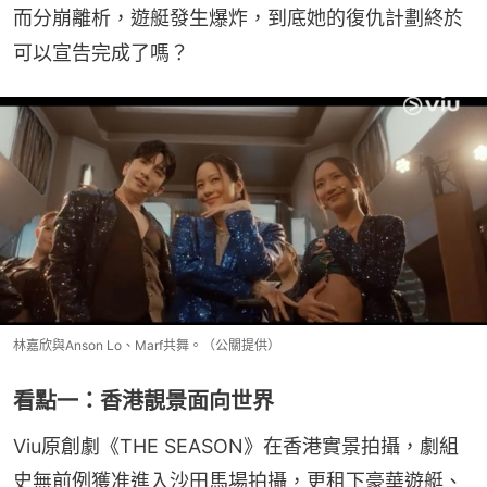
而分崩離析，遊艇發生爆炸，到底她的復仇計劃終於
可以宣告完成了嗎？
林嘉欣與Anson Lo、Marf共舞。（公關提供）
看點一：香港靚景面向世界
Viu原創劇《THE SEASON》在香港實景拍攝，劇組
史無前例獲准進入沙田馬場拍攝，更租下豪華遊艇、