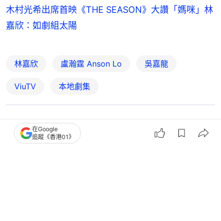
木村光希出席首映《THE SEASON》大讚「媽咪」林
嘉欣：如劇組太陽
林嘉欣
盧瀚霆 Anson Lo
吳嘉龍
ViuTV
本地劇集
3
0
0
0
1
在Google
追蹤《香港01》
娛樂
即時娛樂
Viu劇集《THE SEASON》隆重登場
《新進社員姜會長》收視高開