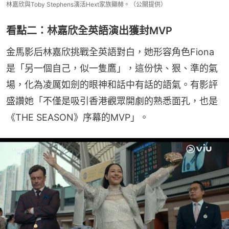
林嘉欣與Toby Stephens演活Hext家族顯赫。（公關提供）
看點二：林嘉欣全英語演出獲封MVP
金馬影后林嘉欣挑戰全英語對白，她形容角色Fiona
是「另一個自己，似一隻鷹」，這份快、狠、準的氣
場，化為凌厲如劍的眼神和話中有話的語氣。有影評
盛讚她「不僅是吸引香港觀眾開劇的熟悉面孔，也是
《THE SEASON》序幕的MVP」。