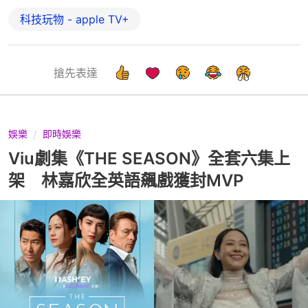
科技玩物 - apple TV+
搶先表達
娛樂
即時娛樂
Viu劇集《THE SEASON》全套六集上
架 林嘉欣全英語飆戲獲封MVP