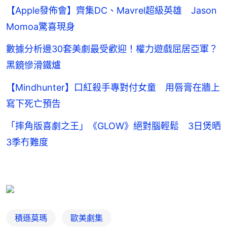
【Apple發佈會】齊集DC、Mavrel超級英雄 Jason
Momoa驚喜現身
數據分析邊30套美劇最受歡迎！權力遊戲屈居亞軍？
黑鏡慘滑鐵爐
【Mindhunter】口紅殺手專對付女童 用唇膏在牆上
寫下死亡預告
「摔角版喜劇之王」《GLOW》絕對腦輕鬆 3日煲晒
3季冇難度
積遜莫瑪
歐美劇集