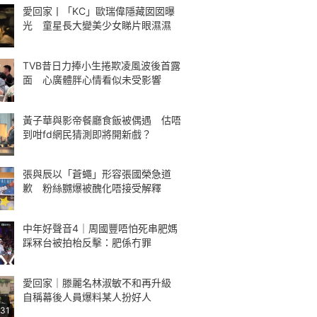
愛回家丨「KC」歐瑞偉隱藏囡囡曝
光 童星長大變美少女睇片眼濕濕
TVB昔日力捧小生捲欺凌風波後首露
面 心廣體胖心情看似未受影響
黃子華與影帝餐廳食飯被偶遇 估唔
到咁fd網民猜測即將開新戲？
張與辰以「蒼蠅」形容張國榮急道
歉 粉絲嬲爆被醜化唔接受解釋
中年好聲音4｜周國豐唔怕死串肥媽
踩冧台被拍枱反擊：肥係冇罪
愛回家｜滕麗名林淑敏不和再升級
自稱幕後人員爆料某人扮好人
:31