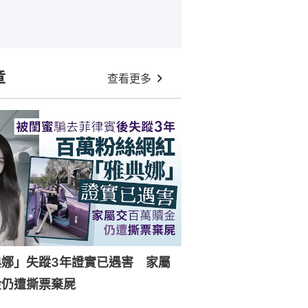
章
查看更多
典娜」失蹤3年證實已遇害 家屬
金仍遭撕票棄屍