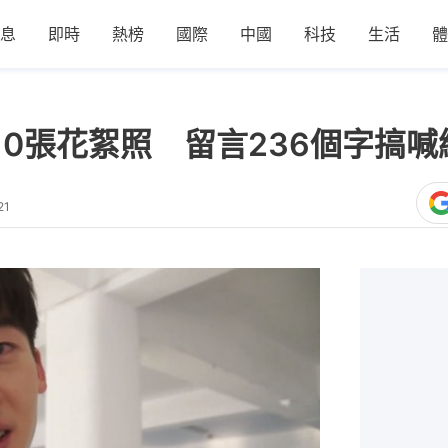
息
即時
熱榜
國際
中國
科技
生活
體
10張花絮照 留言236個字搞喊
21