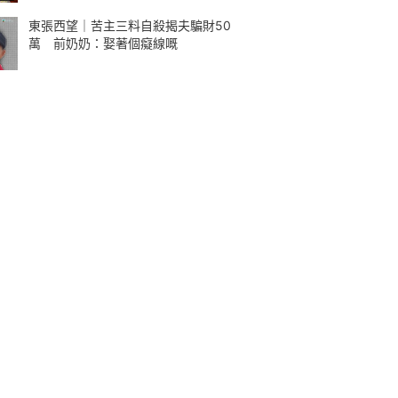
東張西望｜苦主三料自殺揭夫騙財50
萬 前奶奶：娶著個癡線嘅