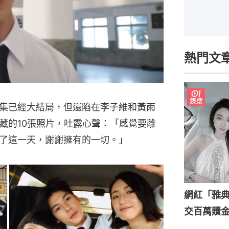
熱門文
集已經大結局，但還陷在李子維和黃雨
藏的10張照片，吐露心聲：「感覺要離
了這一天，謝謝擁有的一切。」
網紅「雅
交百萬贖