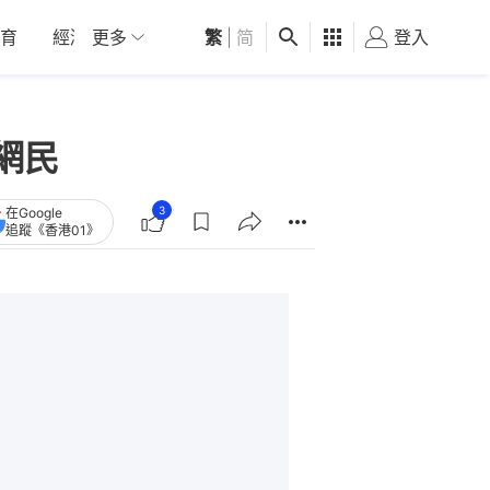
育
經濟
更多
01深圳
繁
觀點
|
简
健康
好食玩飛
登入
女
網民
3
在Google
追蹤《香港01》