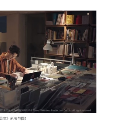
想見你》彩蛋截圖）