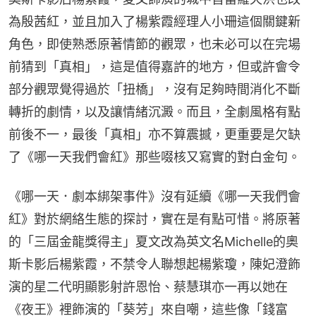
為殷茜紅，並且加入了楊紫霞經理人小珊這個關鍵新
角色，即使熟悉原著情節的觀眾，也未必可以在完場
前猜到「真相」，這是值得嘉許的地方，但或許會令
部分觀眾覺得過於「扭橋」，沒有足夠時間消化不斷
轉折的劇情，以及讓情緒沉澱。而且，全劇風格有點
前後不一，最後「真相」亦不算震撼，更重要是欠缺
了《哪一天我們會紅》那些啜核又寫實的對白金句。
《哪一天．劇本綁架事件》沒有延續《哪一天我們會
紅》對於網絡生態的探討，實在是有點可惜。將原著
的「三屆金龍獎得主」夏文改為英文名Michelle的奧
斯卡影后楊紫霞，不禁令人聯想起楊紫瓊，陳妃澄飾
演的星二代明顯影射許恩怡、蔡慧琪亦一再以她在
《夜王》裡飾演的「葵芳」來自嘲，這些像「錢富