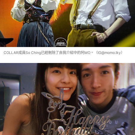
COLLAR成員So Ching已經刪除了自我介紹中的阿MO。（IG@momo.lky）