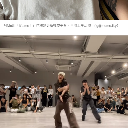
阿Mo用「It's me！」作標題更新社交平台，再附上生活照。(ig@momo.lky）