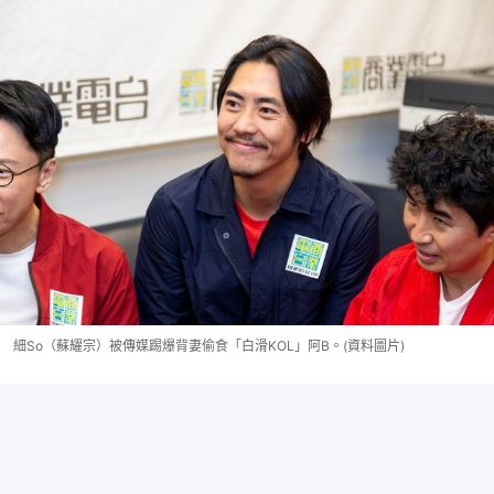
細So（蘇耀宗）被傳媒踢爆背妻偷食「白滑KOL」阿B。(資料圖片)