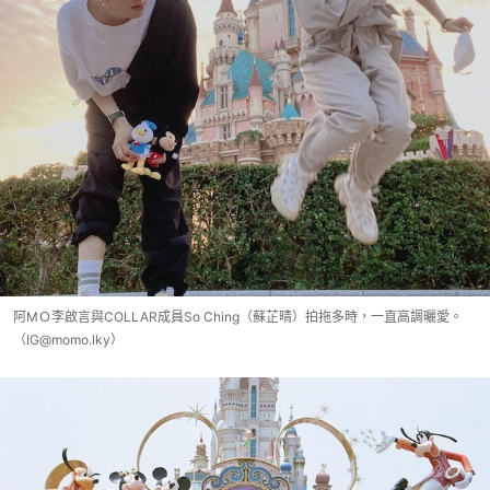
阿MＯ李啟言與COLLAR成員So Ching（蘇芷晴）拍拖多時，一直高調曬愛。
（IG@momo.lky）