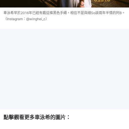
車泳希早於2016年已經有戴這條黑色手繩，相信不是與細So談兩年半情的阿B。
（Instagram：@winghei_c）
點擊觀看更多車泳希的圖片：