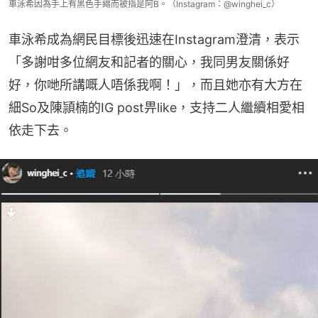
車泳希因為手上有黑色手繩而被指是阿B。（Instagram：@winghei_c）
車泳希成為網民目標後迅速在Instagram澄清，表示
「多謝咁多位網友和記者的關心，我同男友關係好
好，你哋所講嘅人唔係我啊！」，而且她亦有大方在
細So及陳頴楠的IG post畀like，支持二人繼續相愛相
依走下去。