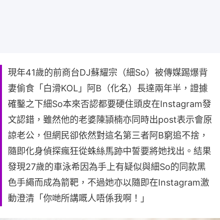
現年41歲的前商台DJ蘇耀宗（細So）被傳媒踢爆背
妻偷食「白滑KOL」阿B（化名）長達兩年半，證據
確鑿之下細So本來否認都要硬住頭皮在Instagram發
文認錯，雖然他的老婆陳頴楠亦同時出post表示會原
諒老公，但網民卻依然對這名第三者阿B窮追不捨，
隨即化身偵探瘋狂從蛛絲馬跡中誓要將她找出。結果
發現27歲的車泳希因為手上有疑似與細So的同款黑
色手繩而成為箭靶，不過她亦以隨即在Instagram激
動澄清「你哋所講嘅人唔係我啊！」