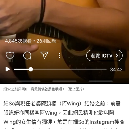
細So之前與阿B一齊戴情侶款黑色手繩。（網上圖片）
細So與現任老婆陳頴楠（阿Wing）結婚之前，前妻
張詠妍亦同樣叫阿Wing，因此網民猜測他對叫阿
Wing的女生情有獨鍾，於是在細So的Instagram搜查