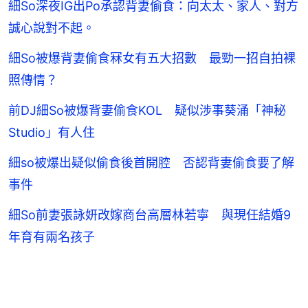
細So深夜IG出Po承認背妻偷食：向太太、家人、對方
誠心說對不起。
細So被爆背妻偷食冧女有五大招數 最勁一招自拍裸
照傳情？
前DJ細So被爆背妻偷食KOL 疑似涉事葵涌「神秘
Studio」有人住
細so被爆出疑似偷食後首開腔 否認背妻偷食要了解
事件
細So前妻張詠妍改嫁商台高層林若寧 與現任結婚9
年育有兩名孩子