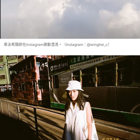
車泳希隨即在Instagram激動澄清。（Instagram：@winghei_c）