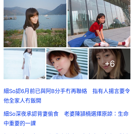
+
6
細So認6月前已與阿B分手冇再聯絡 指有人揚言要令
他全家人冇飯開
細So深夜承認背妻偷食 老婆陳頴楠選擇原諒：生命
中重要的一課