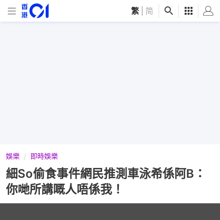
繁
|
简
娛樂
即時娛樂
細So偷食事件網民推測車泳希係阿B：
你哋所講嘅人唔係我！