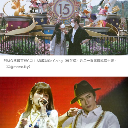
阿MＯ李啟言與COLLAR成員So Ching（蘇芷晴）近年一直屢傳感情生變。
（IG@momo.lky）