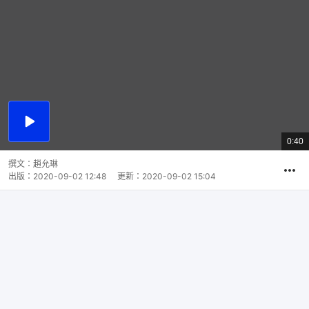
播
放
0:40
總
影
共
片
時
撰文：
趙允琳
間
出版：
2020-09-02 12:48
更新：
2020-09-02 15:04