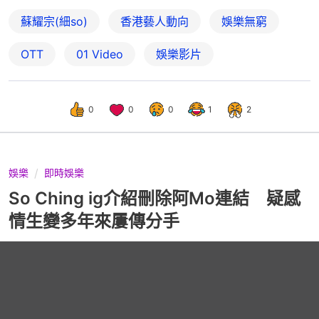
蘇耀宗(細so)
香港藝人動向
娛樂無窮
OTT
01 Video
娛樂影片
0
0
0
1
2
娛樂
即時娛樂
So Ching ig介紹刪除阿Mo連結 疑感
情生變多年來屢傳分手