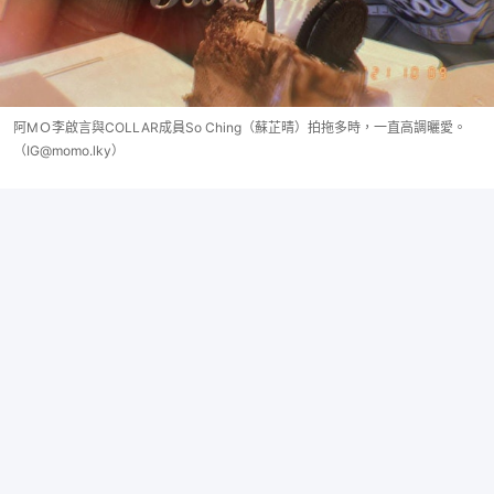
阿MＯ李啟言與COLLAR成員So Ching（蘇芷晴）拍拖多時，一直高調曬愛。
（IG@momo.lky）