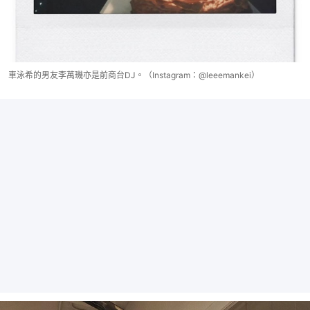
車泳希的男友李萬璣亦是前商台DJ。（Instagram：@leeemankei）