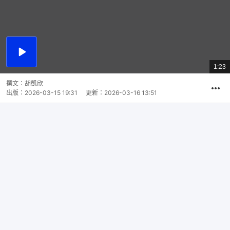
播
放
1:23
總
影
共
片
時
撰文：
胡凱欣
間
出版：
2026-03-15 19:31
更新：
2026-03-16 13:51