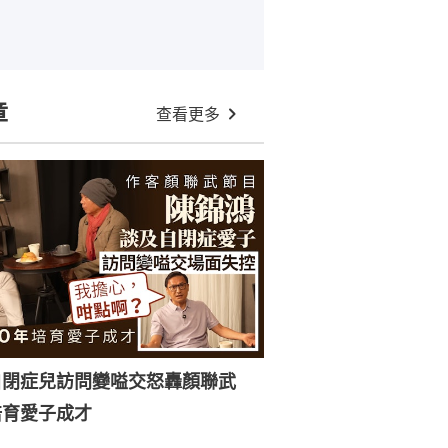
章
查看更多
自閉症兒訪問變嗌交怒轟顏聯武
培育愛子成才