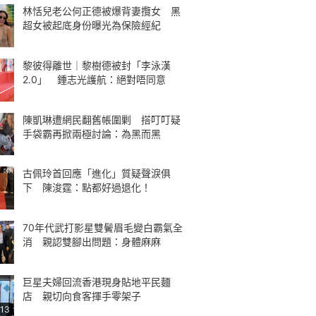
林恬兒老公何正德被爆背妻攬女 黑
超女被起底身份曝光為保險經紀
黎彼得離世｜黎樹德被封「李泳漢
2.0」 鍾志光護航：絕對唔同意
陳凱琳遭網民翻舊帳圍剿 搭叮叮疑
手袋霸再掀兩極討論：為黑而黑
古佩玲首回應「進化」質疑聲淚俱
下 陳浚霆：點都好過退化！
70年代武打影星雙鬢眉毛變白霸氣全
消 親認雙腳出問題：身體麻麻
巨星夫婦回流香港現身貼地平民麵
店 親切向食客揮手零架子
:13