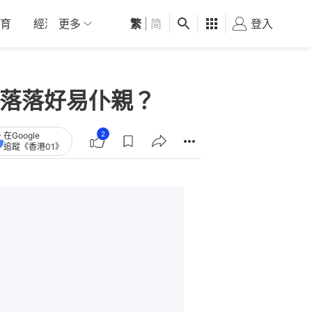
育
經濟
更多
01深圳
繁
觀點
|
简
健康
好食玩飛
登入
女
上落落好易仆親？
2
在Google
追蹤《香港01》