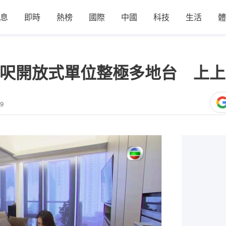
息
即時
熱榜
國際
中國
科技
生活
體
幾呎開放式單位整極多地台 上
39