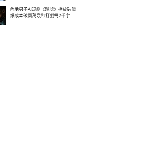
內地男子AI短劇《歸墟》播放破億
爆成本破兩萬幾秒打戲需2千字