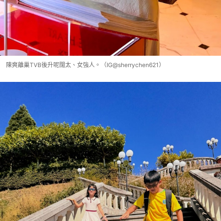
陳爽離巢TVB後升呢闊太、女強人。（IG@sherrychen621）