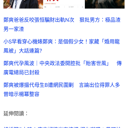
鄭爽爸爸反咬張恒騙財出軌N次 狠批男方：極品渣
男一家渣
小S早看穿心機婊鄭爽：是個假少女！家藏「婚用龍
鳳被」大話連篇?
鄭爽代孕風波｜中央政法委開腔批「貽害世風」 傳
廣電總局已封殺
鄭爽被爆搵代母生B遭網民圍剿 言論出位得罪人多
曾暗示楊冪整容
延伸閱讀：