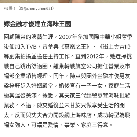
Fit 爆！（IG@sherrychen621）
嫁金融才俊建立海味王國
回顧陳爽的演藝生涯，2007年參加國際中華小姐奪季
後便加入TVB，曾參與《萬凰之王》、《衝上雲霄II》
等劇集拍攝並擔任主持工作。直到2012年，她選擇挑
戰自己跳出舒適圈，離巢轉戰航空公司擔任營業及市
場部企業銷售經理。同年，陳爽與圈外金融才俊男友
梁梓軒步入婚姻殿堂，婚後育有一子一女，家庭生活
極其溫馨美滿。據悉，其夫家三代經營參茸海味批發
業務。不過，陳爽婚後並未甘於只做享受生活的闊
太，反而與丈夫合力開設網上海味店，成功轉型為職
場女強人，可謂是愛情、事業、家庭三得意。