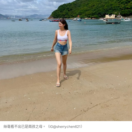
絲毫看不出已是兩孩之母。（IG@sherrychen621）