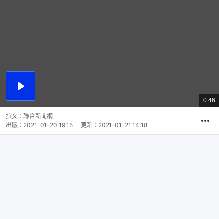
播
放
0:46
總
影
共
片
時
撰文：
聯合新聞網
間
出版：
2021-01-20 19:15
更新：
2021-01-21 14:18