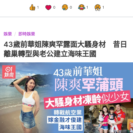
1
0
0
1
1
娛樂
即時娛樂
43歲前華姐陳爽罕露面大騷身材 昔日
離巢轉型與老公建立海味王國