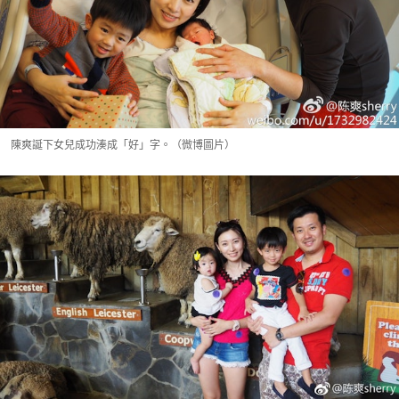
陳爽誕下女兒成功湊成「好」字。（微博圖片）