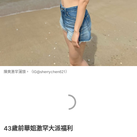
陳爽激罕蒲頭。（IG@sherrychen621）
43歲前華姐激罕大派福利