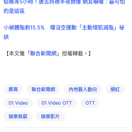
結帳等5小時！唐吉訶德半夜擠爆 網友嚇曝：最可怕
的是這區
小禎體脂剩15.5%　曝沒空運動「主動增肌減脂」祕
訣
【本文獲「
聯合新聞網
」授權轉載。】
鄭爽
聯合新聞網
內地藝人動向
網紅
01 Video
01‌ ‌Video‌ ‌OTT
OTT
娛樂無窮
娛樂影片