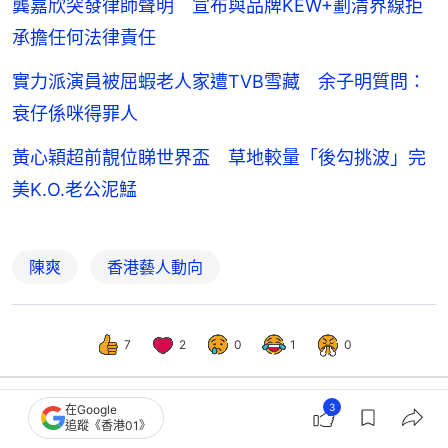
龔嘉欣突發律師聲明 宣布與品牌KEW+劃清界線拒
承擔任何法律責任
實力派演員被屈蝦老人家遭TVB雪藏 余子明質問：
衰仔係咪得罪人
黃心穎超前靚位睇世界盃 草地較量「後勾挑波」完
美K.O.老公泥鯭
陳爽
香港藝人動向
7
2
0
1
0
3
在Google
追蹤《香港01》
娛樂
即時娛樂