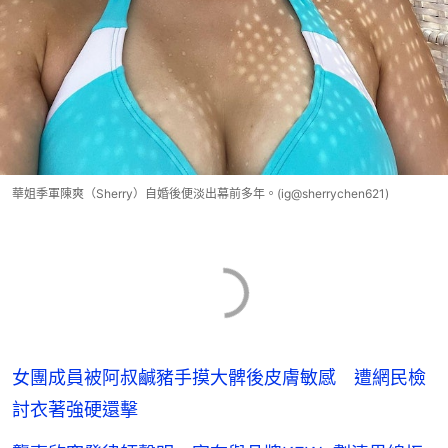
華姐季軍陳爽（Sherry）自婚後便淡出幕前多年。(ig@sherrychen621)
女團成員被阿叔鹹豬手摸大髀後皮膚敏感 遭網民檢
討衣著強硬還擊