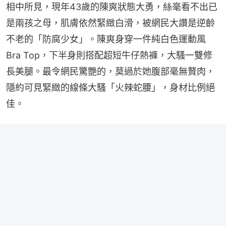
相中所見，現年43歲的陳爽狀態大勇，絲毫看不出已
是兩孩之母，肌膚依然緊緻白滑，被網民大讚是逆齡
不老的「防腐少女」。陳爽身穿一件純白色運動風
Bra Top，下半身則搭配超短牛仔熱褲，大騷一雙修
長美腿。最令網民驚艷的，莫過於她腹部毫無贅肉，
隱約可見緊緻的線條大騷「火辣蛇腰」，身材比例絕
佳。