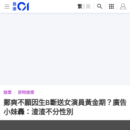
繁
|
简
娛樂
即時娛樂
鄭爽不願因生B斷送女演員黃金期？廣告
小妹轟：渣渣不分性別