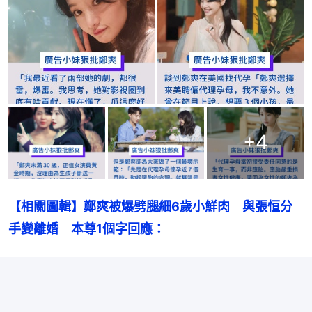
+
4
【相關圖輯】鄭爽被爆劈腿細6歲小鮮肉　與張恒分
手變離婚　本尊1個字回應：