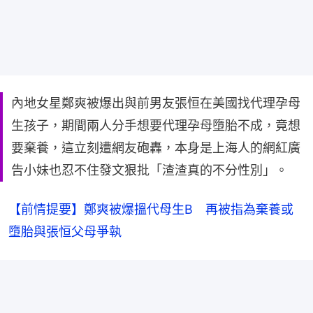
內地女星鄭爽被爆出與前男友張恒在美國找代理孕母
生孩子，期間兩人分手想要代理孕母墮胎不成，竟想
要棄養，這立刻遭網友砲轟，本身是上海人的網紅廣
告小妹也忍不住發文狠批「渣渣真的不分性別」。
【前情提要】鄭爽被爆搵代母生B　再被指為棄養或
墮胎與張恒父母爭執