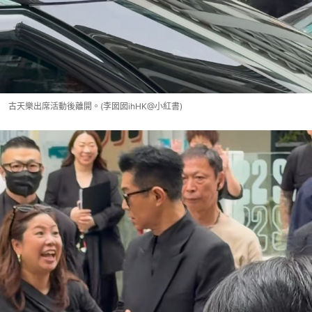
古天樂出席活動後離開。(李囡囡ihHK@小紅書)