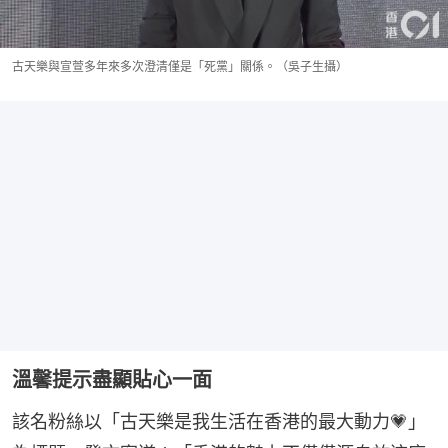
古天樂與宣萱多年來多次澄清僅是「死黨」關係。（吳子生攝）
溫馨提示盡顯貼心一面
該名粉絲以「古天樂是我生活在香港的最大動力💗」