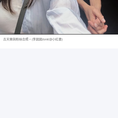
古天樂與粉絲合照。(李囡囡ihHK@小紅書)