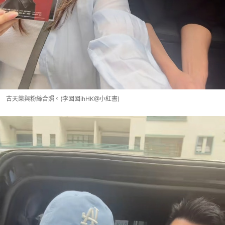
古天樂與粉絲合照。(李囡囡ihHK@小紅書)