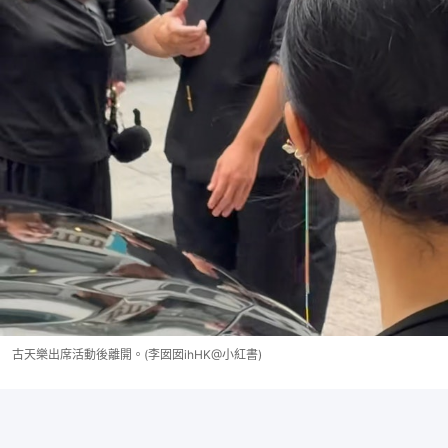
古天樂出席活動後離開。(李囡囡ihHK@小紅書)