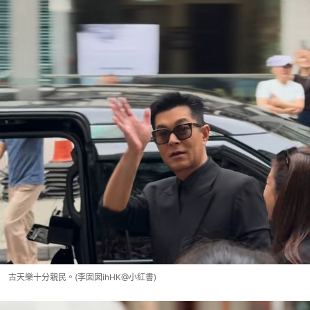
古天樂十分親民。(李囡囡ihHK@小紅書)