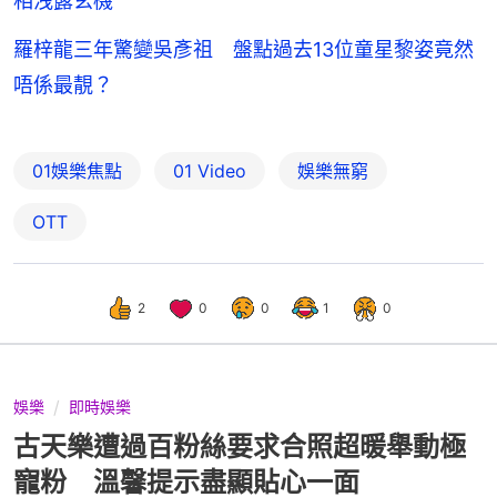
相洩露玄機
羅梓龍三年驚變吳彥祖 盤點過去13位童星黎姿竟然
唔係最靚？
01娛樂焦點
01 Video
娛樂無窮
OTT
2
0
0
1
0
娛樂
即時娛樂
古天樂遭過百粉絲要求合照超暖舉動極
寵粉 溫馨提示盡顯貼心一面