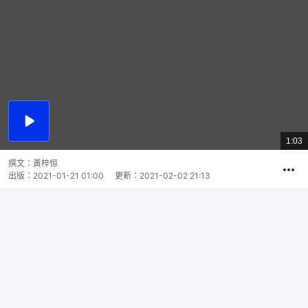
播
放
1:03
總
影
共
片
時
撰文：
黃梓恒
間
出版：
2021-01-21 01:00
更新：
2021-02-02 21:13