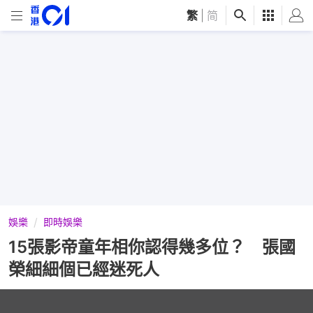
繁
|
简
娛樂
即時娛樂
15張影帝童年相你認得幾多位？ 張國
榮細細個已經迷死人