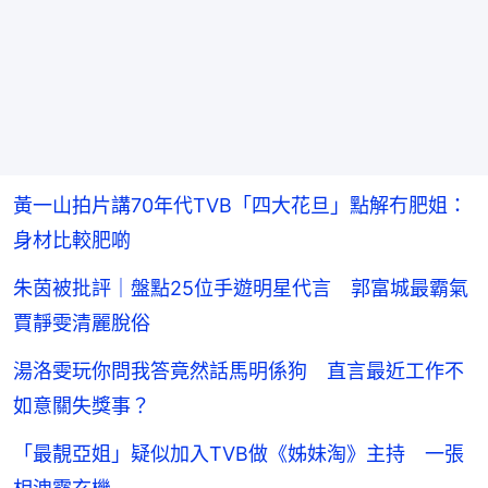
黃一山拍片講70年代TVB「四大花旦」點解冇肥姐：
身材比較肥啲
朱茵被批評｜盤點25位手遊明星代言 郭富城最霸氣
賈靜雯清麗脫俗
湯洛雯玩你問我答竟然話馬明係狗 直言最近工作不
如意關失獎事？
「最靚亞姐」疑似加入TVB做《姊妹淘》主持 一張