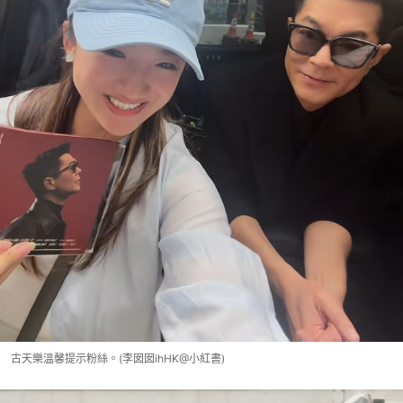
古天樂溫馨提示粉絲。(李囡囡ihHK@小紅書)