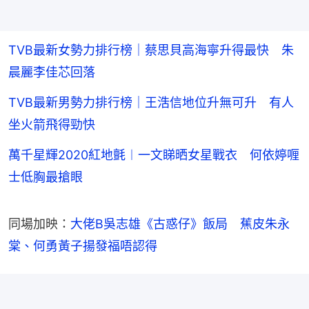
TVB最新女勢力排行榜｜蔡思貝高海寧升得最快 朱
晨麗李佳芯回落
TVB最新男勢力排行榜｜王浩信地位升無可升 有人
坐火箭飛得勁快
萬千星輝2020紅地氈︱一文睇晒女星戰衣 何依婷喱
士低胸最搶眼
同場加映：
大佬B吳志雄《古惑仔》飯局　蕉皮朱永
棠、何勇黃子揚發福唔認得