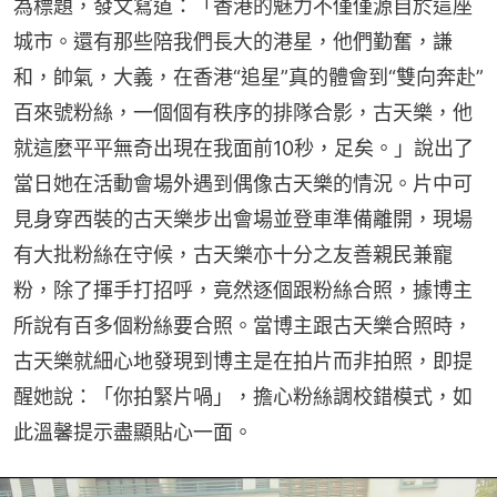
為標題，發文寫道：「香港的魅力不僅僅源自於這座
城市。還有那些陪我們長大的港星，他們勤奮，謙
和，帥氣，大義，在香港“追星”真的體會到“雙向奔赴”
百來號粉絲，一個個有秩序的排隊合影，古天樂，他
就這麼平平無奇出現在我面前10秒，足矣。」說出了
當日她在活動會場外遇到偶像古天樂的情況。片中可
見身穿西裝的古天樂步出會場並登車準備離開，現場
有大批粉絲在守候，古天樂亦十分之友善親民兼寵
粉，除了揮手打招呼，竟然逐個跟粉絲合照，據博主
所說有百多個粉絲要合照。當博主跟古天樂合照時，
古天樂就細心地發現到博主是在拍片而非拍照，即提
醒她說：「你拍緊片喎」，擔心粉絲調校錯模式，如
此溫馨提示盡顯貼心一面。