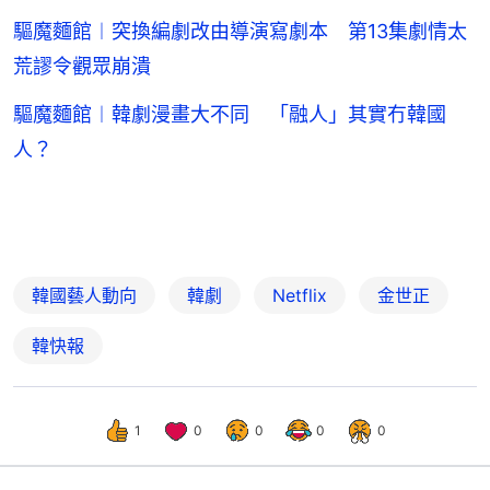
驅魔麵館︱突換編劇改由導演寫劇本 第13集劇情太
荒謬令觀眾崩潰
驅魔麵館︱韓劇漫畫大不同 「融人」其實冇韓國
人？
韓國藝人動向
韓劇
Netflix
金世正
韓快報
1
0
0
0
0