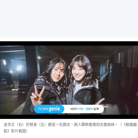
金世正（右）的替身（左）都是一名靚女，兩人驟眼看猶如失散姊妹。（《驅魔麵
館》影片截圖）