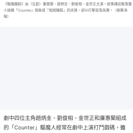
《驅魔麵館》由（左起）廉惠蘭、趙炳圭、劉俊相、金世正主演，故事講述驅鬼獵
人組織「Counter」偽裝成「姐姐麵館」的店員，卻以打擊惡鬼為實。（劇集海
報）
劇中四位主角趙炳圭、劉俊相、金世正和廉惠蘭組成
的「Counter」驅魔人經常在劇中上演打鬥戲碼，雖