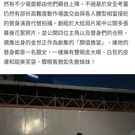
然有不少場面都由他們親自上陣，不過基於安全考量
仍然有部份高難度動作場面交由與各人體型相當接近
的替身演員代替拍攝。劇組於大結局片尾中公開多張
幕後花絮照片，並公開四位主角以及替身們的合照。
偶像出身的金世正作為劇集的「顏值擔當」，連她的
替身都是一名靚女，一樣擁有雙眼皮大眼、白哲的皮
膚和甜美笑容，驟眼看猶如失散姊妹！