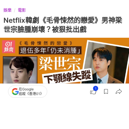
娛樂
電影
Netflix韓劇《毛骨悚然的戀愛》男神梁
世宗臉腫崩壞？被狠批出戲
1
在Google
追蹤《香港01》
撰文：
錢德勒
出版：
2026-08-01 19:30
更新：
2026-08-04 09:43