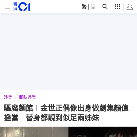
繁
|
简
娛樂
即時娛樂
驅魔麵館︱金世正偶像出身做劇集顏值
擔當 替身都靚到似足兩姊妹