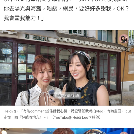
你去陽光與海灘，唔該，網民，要好好多謝我，OK？
我會盡我能力！」
Heidi指：「有啲comment就係話我心機，特登譬如我哋拍vlog，有啲畫面， cut
走你一啲『好靚嘅地方』。」（YouTube@ Heidi Lee李靜儀）