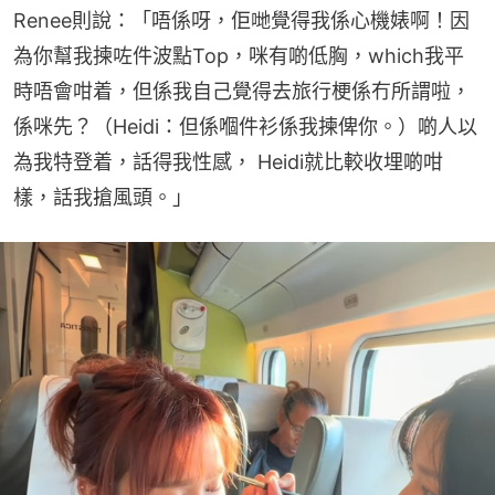
Renee則說：「唔係呀，佢哋覺得我係心機婊啊！因
為你幫我揀咗件波點Top，咪有啲低胸，which我平
時唔會咁着，但係我自己覺得去旅行梗係冇所謂啦，
係咪先？（Heidi：但係嗰件衫係我揀俾你。）啲人以
為我特登着，話得我性感， Heidi就比較收埋啲咁
樣，話我搶風頭。」