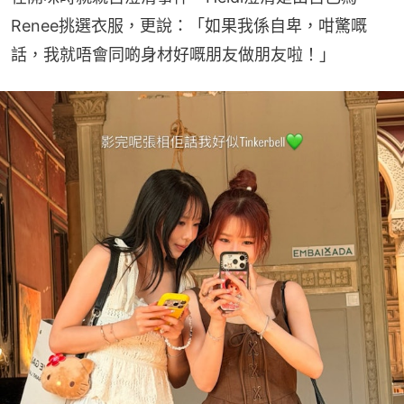
Renee挑選衣服，更說：「如果我係自卑，咁驚嘅
話，我就唔會同啲身材好嘅朋友做朋友啦！」