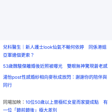
兒科醫生｜新人護士look仙氣不輸何依婷 同係港姐
亞軍邊個更索？
53歲魏駿傑離婚後近照被曝光 雙眼無神驚現蒼老感
湯怡post性感婚紗相向麥秋成放閃：謝謝你的陪伴與
同行
同場加映：
10位50歲以上曾極紅女星而家變成點　有
一位「鏡前鏡後」極大差別