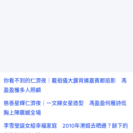
你看不到的仁濟夜｜戴祖儀大露背連嘉賓都追影 馮
盈盈獲多人照顧
慈善星輝仁濟夜｜一文睇女星造型 馮盈盈何雁詩低
胸上陣震撼全場
李雪瑩誕女組幸福家庭 2010年港姐去晒邊？餘下的