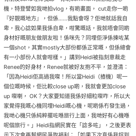
機，特登譬如我哋拍vlog，有啲畫面， cut走你一啲
『好靚嘅地方』，但係……我點會呀？佢哋就話我自
卑，我心諗如果我係自卑，咁驚嘅話，我就唔會同啲
身材好嘅朋友做朋友啦！係咪先？同埋佢淨係揀咗某
一個shot，其實mostly大部份都係正常嘅，但係總會
有一小部份人就會咁樣。」講到Heidi被指刻意裁走
Renee的好身材，Renee就被好友抱不平，並澄清：
「因為Heidi佢高過我㗎！所以當Heidi（揸機）呢一
個位嘅時候，佢比較close up啲，我就會更加close 
up 㗎喇， OK？大家要知道我係好細粒㗎咋，所以大
家覺得我嘅心機同埋Heidi嘅心機，呢啲係冇發生過，
我哋心機只係純粹擺咗喺旅行上面，我哋好有心機喺
呢個旅行。」Heidi指網民實在「諗多咗」，之後更表
示下次會再幫網民爭取福利：「如果下次真係我捉到