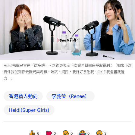
Heidi指網民實在「諗多咗」，之後更表示下次會再幫網民爭取福利：「如果下次
真係我捉到你去陽光與海灘，唔該，網民，要好好多謝我，OK？我會盡我能
力！」
香港藝人動向
李蔓瑩（Renee）
Heidi(Super Girls)
6
0
0
0
3