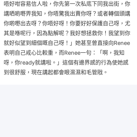
唔好咁容易信人啦，你先第一次私底下同我出街，你
講晒啲嘢畀我知，你唔驚我出賣你呀？或者轉個頭講
你啲嘢出去呀？你唔好呀！你要好好保護自己呀，尤
其是喺呢行，因為點解呢？我好想拯救你！我望到你
就好似望到細個嘅自己呀！」她甚至曾直接向Renee
表明自己戒心比較重，而Renee一句：「啊，我知
呀，你ready就講啦。」這個有邊界感的行為使她感
到很舒服，現在講起都會眼濕濕和毛管戙。