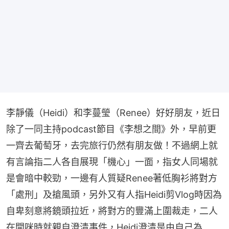
李靜儀（Heidi）和李蔓瑩（Renee）好好朋友，近日
除了一同主持podcast節目《李想之間》外，早前更
一齊去葡萄牙，去完旅行仍然有朋友做！不過網上就
有言論指二人各自展現「機心」一面，指女人同場就
是會暗中較勁，一邊有人質疑Renee著低胸衫將對方
「處刑」及搶風頭，另外又有人指Heidi剪Vlog時因為
自卑刻意將鏡頭拉近，將對方的豐滿上圍裁走，二人
在開咪時就親自澄清事件，Heidi澄清是由自己為