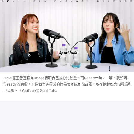
Heidi甚至曾直接向Renee表明自己戒心比較重，而Renee一句：「啊，我知呀，
你ready就講啦。」這個有邊界感的行為使她感到很舒服，現在講起都會眼濕濕和
毛管戙。（YouTube@ SpotiTalk）