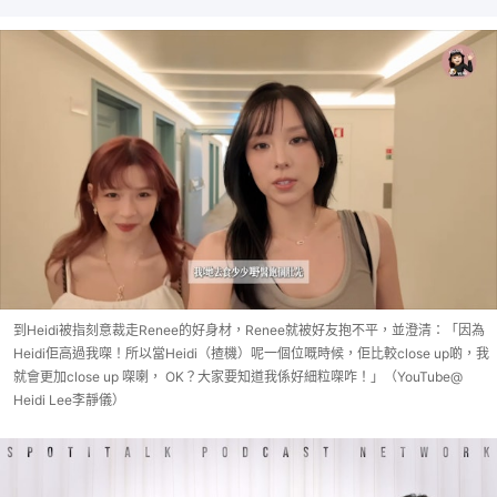
到Heidi被指刻意裁走Renee的好身材，Renee就被好友抱不平，並澄清：「因為
Heidi佢高過我㗎！所以當Heidi（揸機）呢一個位嘅時候，佢比較close up啲，我
就會更加close up 㗎喇， OK？大家要知道我係好細粒㗎咋！」（YouTube@
Heidi Lee李靜儀）