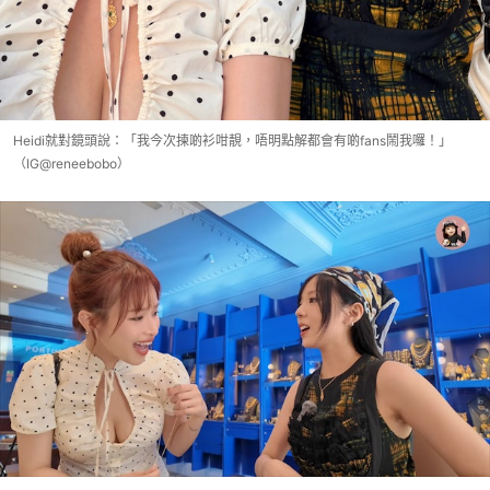
Heidi就對鏡頭說：「我今次揀啲衫咁靚，唔明點解都會有啲fans鬧我囉！」
（IG@reneebobo）