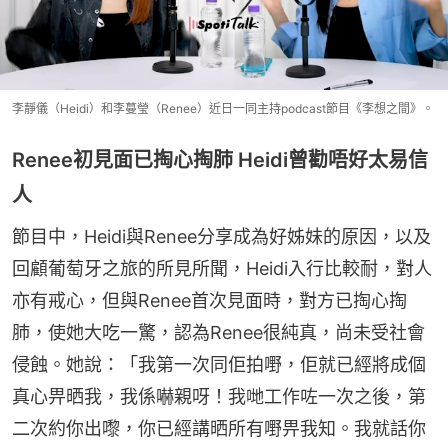
李靜儀（Heidi）和李蔓瑩（Renee）近日一同主持podcast節目《李想之間》。
Renee初見面已掏心掏肺 Heidi曾勸唔好太易信
人
節目中，Heidi與Renee分享成為好姊妹的原因，以及
回顧葡萄牙之旅的所見所聞，Heidi入行比較耐，對人
亦有戒心，但與Renee首次見面時，對方已掏心掏
肺，使她大吃一驚，認為Renee很純真，尚未受社會
侵蝕。她說：「我第一次同佢拍嘢，佢就已經將成個
真心畀晒我，我係嚇親呀！我哋工作咗一次之後，第
二次約你出嚟，你已經講晒所有嘢畀我知。我就話你