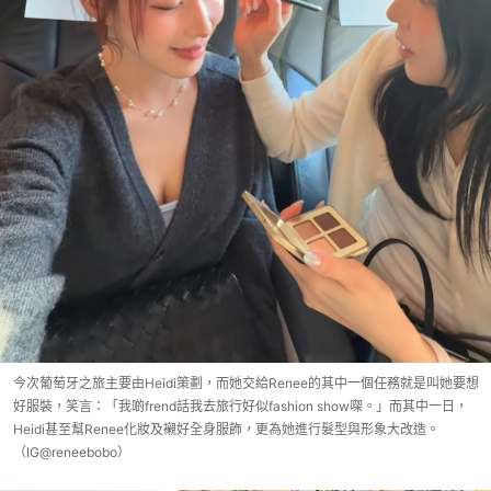
今次葡萄牙之旅主要由Heidi策劃，而她交給Renee的其中一個任務就是叫她要想
好服裝，笑言：「我啲frend話我去旅行好似fashion show㗎。」而其中一日，
Heidi甚至幫Renee化妝及襯好全身服飾，更為她進行髮型與形象大改造。
（IG@reneebobo）