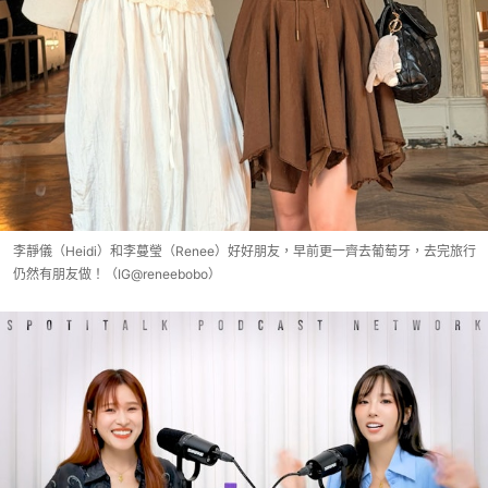
李靜儀（Heidi）和李蔓瑩（Renee）好好朋友，早前更一齊去葡萄牙，去完旅行
仍然有朋友做！（IG@reneebobo）