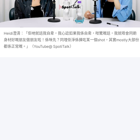
Heidi澄清：「佢哋就話我自卑，我心諗如果我係自卑，咁驚嘅話，我就唔會同啲
身材好嘅朋友做朋友啦！係咪先？同埋佢淨係揀咗某一個shot，其實mostly大部份
都係正常嘅。」（YouTube@ SpotiTalk）