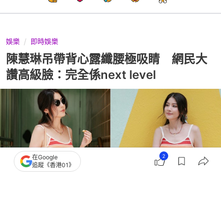
娛樂
即時娛樂
陳慧琳吊帶背心露纖腰極吸睛 網民大
讚高級臉：完全係next level
2
在Google
追蹤《香港01》
撰文：
吳順芯