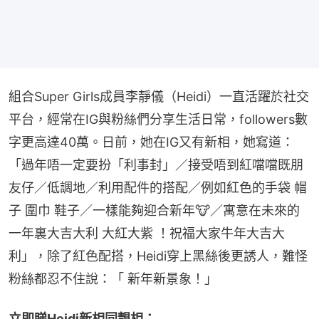
組合Super Girls成員李靜儀（Heidi）一直活躍於社交
平台，經常在IG與粉絲們分享生活日常，followers數
字更高達40萬。日前，她在IG又有新相，她寫道：
「過年唔一定要扮「利事封」／接受唔到紅噹噹既朋
友仔／低調地／利用配件的搭配／例如紅色的手袋 帽
子 圍巾 鞋子／一樣能夠迎合新年🐮／寓意在未來的
一年裏大吉大利 大紅大紫 ！祝福大家牛年大吉大
利」，除了紅色配搭，Heidi穿上黑絲後更誘人，難怪
粉絲都忍不住說：「 新年新景象！」
立即睇Heidi新相同靚相：