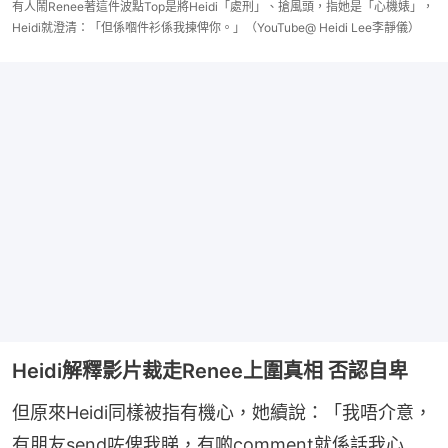
有人鬧Renee著這件波點Top是將Heidi「處刑」、搶風頭，指她是「心機婊」，
Heidi就澄清：「但係嗰件衫係我揀俾你。」（YouTube@ Heidi Lee李靜儀）
Heidi解釋影片裁走Renee上圍真相 否認自卑
但原來Heidi同樣被指有機心，她續說：「我唔介意，
有朋友send咗俾我睇，有啲comment就係話我心