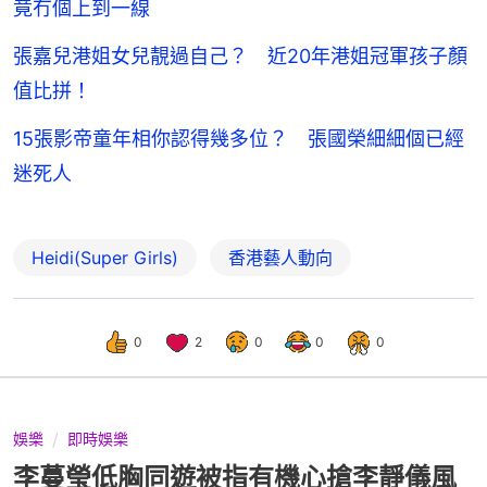
竟冇個上到一線
張嘉兒港姐女兒靚過自己？ 近20年港姐冠軍孩子顏
值比拼！
15張影帝童年相你認得幾多位？ 張國榮細細個已經
迷死人
Heidi(Super Girls)
香港藝人動向
0
2
0
0
0
娛樂
即時娛樂
李蔓瑩低胸同遊被指有機心搶李靜儀風