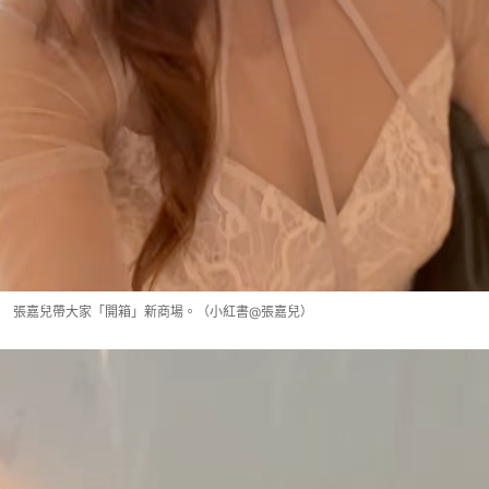
張嘉兒帶大家「開箱」新商場。（小紅書@張嘉兒）