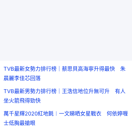
TVB最新女勢力排行榜｜蔡思貝高海寧升得最快 朱
晨麗李佳芯回落
TVB最新男勢力排行榜｜王浩信地位升無可升 有人
坐火箭飛得勁快
萬千星輝2020紅地氈︱一文睇晒女星戰衣 何依婷喱
士低胸最搶眼