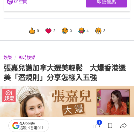
9
2
0
4
3
娛樂
即時娛樂
張嘉兒讚加拿大選美輕鬆 大爆香港選
美「潛規則」分享怎樣入五強
3
在Google
追蹤《香港01》