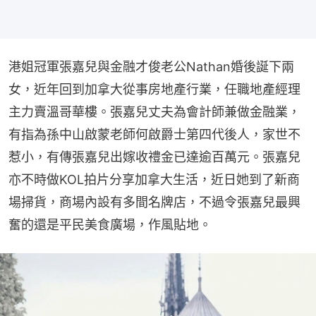
港姐冠軍張嘉兒與金融才俊老公Nathan婚後誕下兩
女，近年回到加拿大從事房地產行業，任職地產經理
主力賣溫哥華樓。張嘉兒丈夫為會計師兼做金融業，
有指為孫中山啟蒙老師何啟爵士第四代後人，家世不
惹小，有傳張嘉兒出嫁收禮金已達逾百萬元。張嘉兒
亦不時做KOL拍片分享加拿大生活，近日她到了新商
場掃貨，商場內設有多間名牌店，不過令張嘉兒最興
奮的還是平民美食廣場，作風貼地。