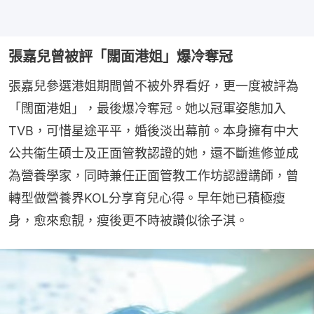
張嘉兒曾被評「闊面港姐」爆冷奪冠
張嘉兒參選港姐期間曾不被外界看好，更一度被評為
「闊面港姐」，最後爆冷奪冠。她以冠軍姿態加入
TVB，可惜星途平平，婚後淡出幕前。本身擁有中大
公共衞生碩士及正面管教認證的她，還不斷進修並成
為營養學家，同時兼任正面管教工作坊認證講師，曾
轉型做營養界KOL分享育兒心得。早年她已積極瘦
身，愈來愈靚，瘦後更不時被讚似徐子淇。