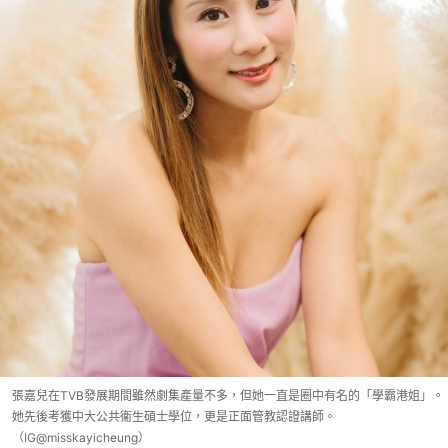
張嘉兒在TVB發展期間雖然劇集產量不多，但她一直是圈中有名的「學霸港姐」。
她先後考獲中大公共衞生碩士學位，更是正面管教認證講師。
（IG@misskayicheung）