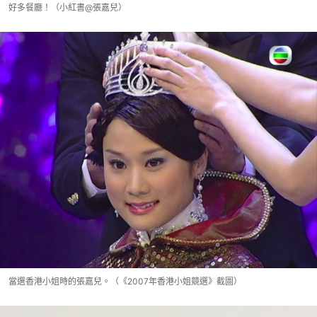
好多餐廳！（小紅書@張嘉兒）
當選香港小姐時的張嘉兒。（《2007年香港小姐競選》截圖）