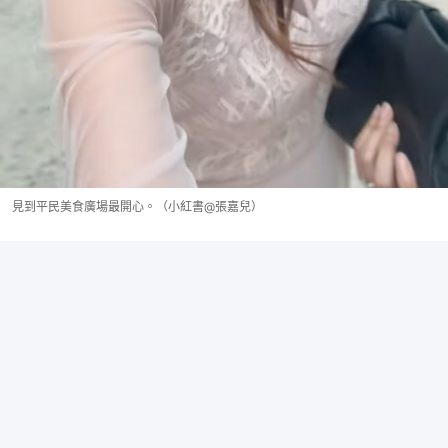
見到平民美食廣場最開心。（小紅書@張嘉兒）