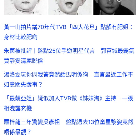
黃一山拍片講70年代TVB「四大花旦」點解冇肥姐：
身材比較肥啲
朱茵被批評｜盤點25位手遊明星代言 郭富城最霸氣
賈靜雯清麗脫俗
湯洛雯玩你問我答竟然話馬明係狗 直言最近工作不
如意關失獎事？
「最靚亞姐」疑似加入TVB做《姊妹淘》主持 一張
相洩露玄機
羅梓龍三年驚變吳彥祖 盤點過去13位童星黎姿竟然
唔係最靚？