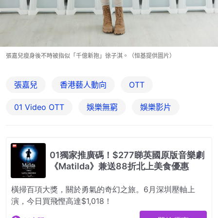
張嘉兒瘦身後不時被指似「千億新抱」徐子淇。（恒基提供圖片）
張嘉兒
香港藝人動向
OTT
01‌ ‌Video‌ ‌OTT
娛樂無窮
娛樂影片