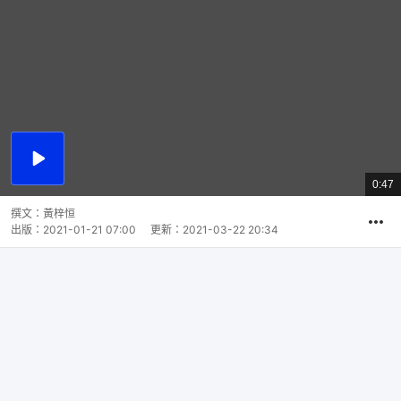
播
放
0:47
總
影
共
片
時
撰文：
黃梓恒
間
出版：
2021-01-21 07:00
更新：
2021-03-22 20:34