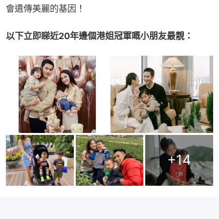
會遺傳美麗的基因！
以下立即睇近20年邊個港姐冠軍嘅小朋友最靚：
+
14