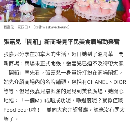
張嘉兒一家四口。（IG＠misskayicheung）
張嘉兒「開箱」新商場見平民美食廣場勁興奮
張嘉兒分享在加拿大的生活，近日她到了溫哥華一間
新商場，商場未正式開張，張嘉兒已迫不及待帶大家
「開箱」率先看。張嘉兒一身貴婦打扮在商場閑逛，
她先介紹商場內的名牌舖頭，包括有CHANEL、DIOR
等等。但是張嘉兒最興奮的是見到美食廣場，她開心
地指：「一個Mall成唔成功呢，喺邊度呢？就係佢嘅
Food court啦！」並向大家介紹餐廳，絲毫沒有闊太
架子。