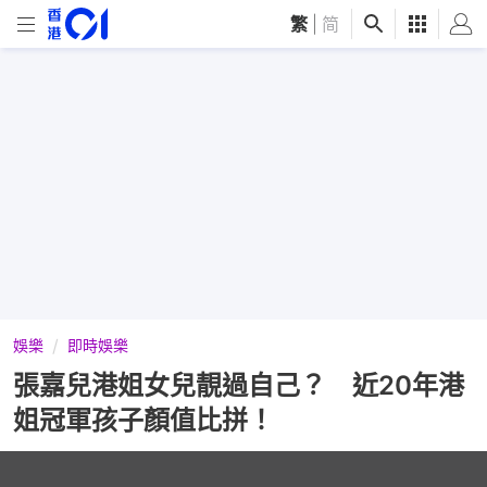
繁
|
简
娛樂
即時娛樂
張嘉兒港姐女兒靚過自己？ 近20年港
姐冠軍孩子顏值比拼！