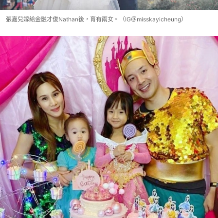
張嘉兒嫁給金融才俊Nathan後，育有兩女。（IG＠misskayicheung）