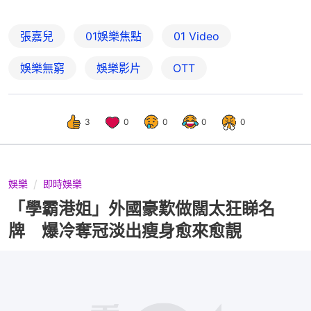
張嘉兒
01娛樂焦點
01 Video
娛樂無窮
娛樂影片
OTT
3
0
0
0
0
娛樂
即時娛樂
「學霸港姐」外國豪歎做闊太狂睇名
牌 爆冷奪冠淡出瘦身愈來愈靚