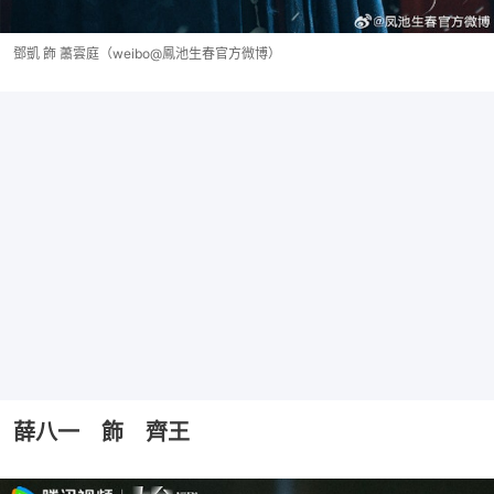
鄧凱 飾 蕭雲庭（weibo@鳳池生春官方微博）
薛八一 飾 齊王