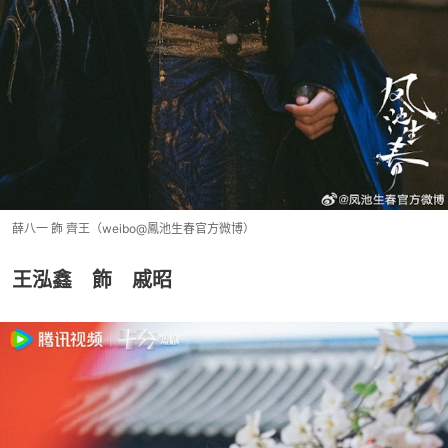
薛八一 飾 齊王（weibo@鳳池生春官方微博）
王泓鑫 飾 戚昭