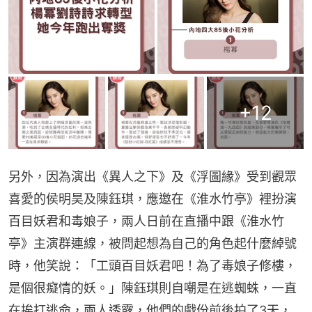
+
12
另外，因為演出《異人之下》及《浮圖緣》受到觀眾
喜愛的侯明昊及陳鈺琪，應邀在《淮水竹亭》裡扮演
百目妖君和毒娘子，兩人日前在直播中跟《淮水竹
亭》主演群連線，被問起想為自己的角色起什麼綽號
時，他笑說：「工頭百目妖君吧！為了毒娘子修樓，
是個很癡情的妖。」陳鈺琪則自嘲是在逃蜘蛛，一直
在挨打逃命，兩人透露，他們的戲份前後拍了3天，