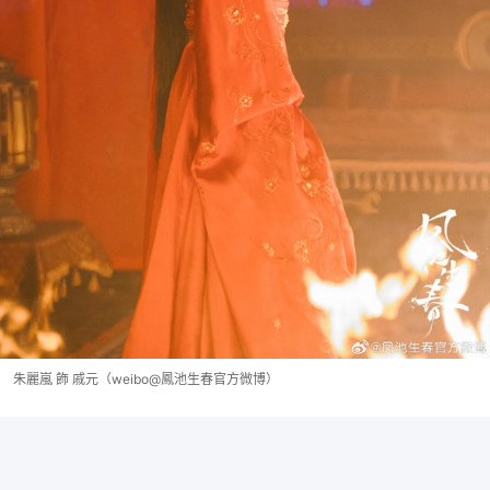
朱麗嵐 飾 戚元（weibo@鳳池生春官方微博）