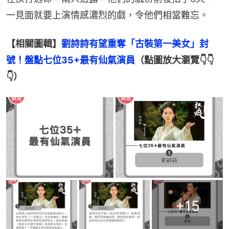
一見面就要上演情感濃烈的戲，令他們相當難忘。
【相關圖輯】
劉詩詩有望重奪「古裝第一美女」封
號！盤點七位35+最有仙氣演員
（點圖放大瀏覽👇👇
👇）
+
15