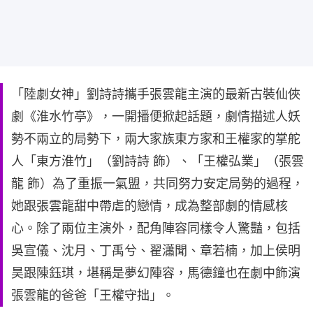
「陸劇女神」劉詩詩攜手張雲龍主演的最新古裝仙俠
劇《淮水竹亭》，一開播便掀起話題，劇情描述人妖
勢不兩立的局勢下，兩大家族東方家和王權家的掌舵
人「東方淮竹」（劉詩詩 飾）、「王權弘業」（張雲
龍 飾）為了重振一氣盟，共同努力安定局勢的過程，
她跟張雲龍甜中帶虐的戀情，成為整部劇的情感核
心。除了兩位主演外，配角陣容同樣令人驚豔，包括
吳宣儀、沈月、丁禹兮、翟瀟聞、章若楠，加上侯明
昊跟陳鈺琪，堪稱是夢幻陣容，馬德鐘也在劇中飾演
張雲龍的爸爸「王權守拙」。