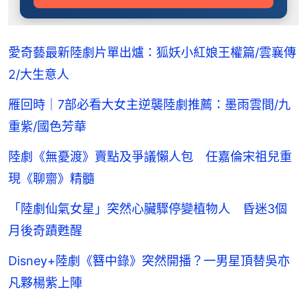
愛奇藝最新陸劇片單出爐：狐妖小紅娘王權篇/雲襄傳
2/大生意人
雁回時｜7部必看大女主逆襲陸劇推薦：墨雨雲間/九
重紫/國色芳華
陸劇《無憂渡》賣點及爭議懶人包 任嘉倫宋祖兒重
現《聊齋》精髓
「陸劇仙氣女星」突然心臟驟停變植物人 昏迷3個
月後奇蹟甦醒
Disney+陸劇《簪中錄》突然開播？一男星頂替吳亦
凡夥楊紫上陣