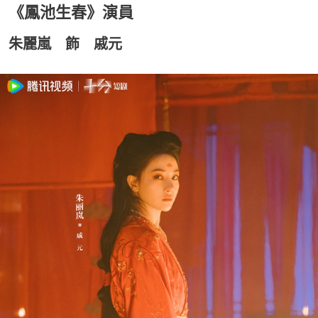
《鳳池生春》演員
朱麗嵐 飾 戚元