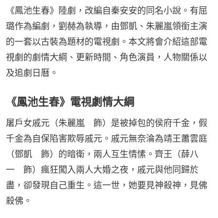
《鳳池生春》陸劇，改編自秦安安的同名小說。有屈
璐作為編劇，劉赫為執導，由鄧凱、朱麗嵐領銜主演
的一套以古裝為題材的電視劇。本文將會介紹這部電
視劇的劇情大綱、更新時間、角色演員，人物關係以
及追劇日曆。
《鳳池生春》電視劇情大綱
屠戶女戚元（朱麗嵐　飾）是被掉包的侯府千金，假
千金為自保陷害欺辱戚元。戚元無奈淪為靖王蕭雲庭
（鄧凱　飾）的暗衛，兩人互生情愫。齊王（薛八
一　飾）瘋狂闖入兩人大婚之夜，戚元與他同歸於
盡，卻發現自己重生。這一世，她要見神殺神，見佛
殺佛。