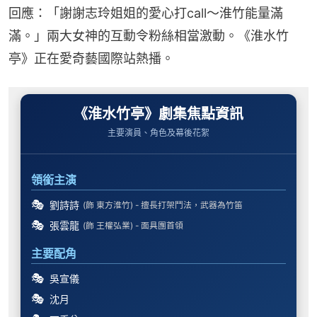
回應：「謝謝志玲姐姐的愛心打call～淮竹能量滿
滿。」兩大女神的互動令粉絲相當激動。《淮水竹
亭》正在愛奇藝國際站熱播。