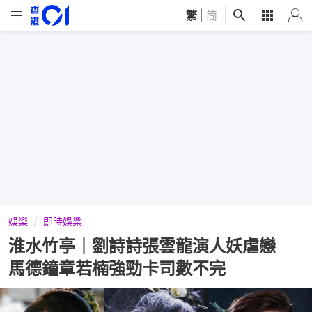
繁
|
简
娛樂
即時娛樂
淮水竹亭｜劉詩詩張雲龍演人妖虐戀
馬德鐘章若楠強勁卡司數不完