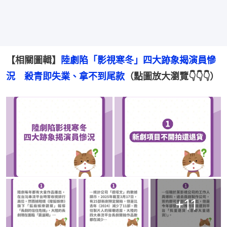
【相關圖輯】
陸劇陷「影視寒冬」四大跡象揭演員慘
況　殺青即失業、拿不到尾款
（點圖放大瀏覽👇👇👇）
+
11