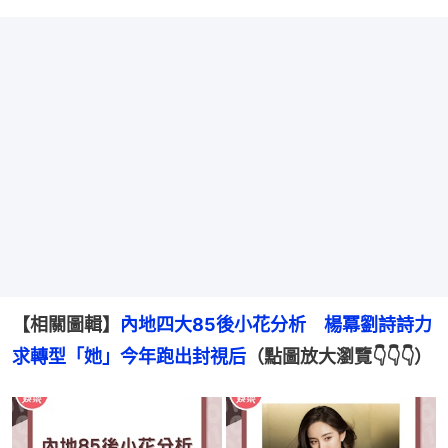
【相關圖輯】
內地四大85後小花分析　楊冪劉詩詩力
求轉型「她」今年跑出封視后
（點圖放大瀏覽👇👇👇）