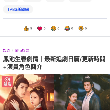
TVBS新聞網
5
0
0
0
0
娛樂
即時娛樂
鳳池生春劇情｜最新追劇日曆/更新時間
+演員角色簡介