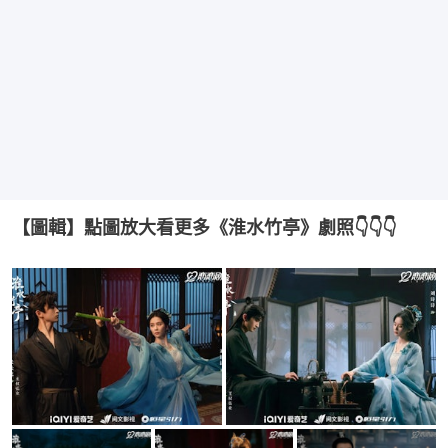
【圖輯】點圖放大看更多《淮水竹亭》劇照👇👇👇