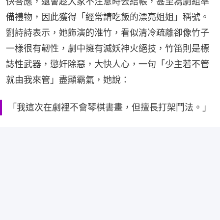
快答應，還會趁大家不注意時去結帳，甚至為劇組準
備禮物，因此獲得「經常請吃飯的漂亮姐姐」稱號。
劉詩詩表示，她飾演的淮竹，看似清冷疏離卻像竹子
一樣很有韌性，劇中擁有滅妖神火絕技，竹笛則是標
誌性武器，懲奸除惡，大快人心，一句「少主若不管
就由我來管」盡顯霸氣，她說：
「我這次在劇裡不會琴棋書畫，但擅長打架鬥法。」