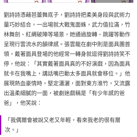
劉詩詩憑藉芭蕾舞底子，劉詩詩把柔美身段與武術力
量巧妙結合，一出場就大戰鬼面蛛，武力值拉滿，竹
林舞劍、紅綢破陣等場景，她通過旋轉、跳躍等動作
呈現行雲流水的韻律感。張雲龍在劇中則是面具團首
領，戴著面具登場的他經常一轉身就逗得劉詩詩笑不
停，他說：「其實戴著面具真的不好演戲，因為面具
就卡在我嘴上，講話嘴巴動太多面具就會移位。」他
展現熱血豪情時，堅定瀟灑，面對東方淮竹，又流露
出溫柔細膩的一面，被劇迷戲稱是「有少年感的爸
爸」，他笑說：
「我偶爾會被說又老又年輕，看來我老的很有層
次。」