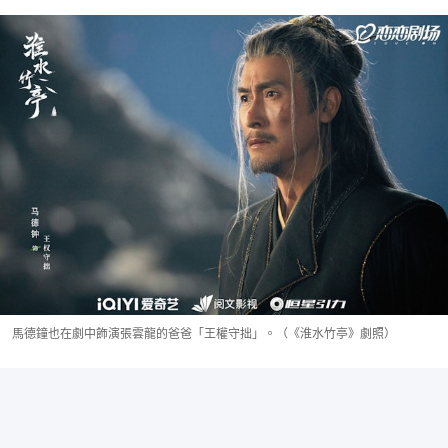
馬德鐘也在劇中飾演張雲龍的爸爸「王權守拙」。（《淮水竹亭》劇照）