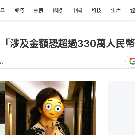
息
即時
熱榜
國際
中國
科技
生活
體
「涉及金額恐超過330萬人民幣
20