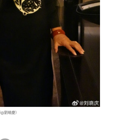
博@劉曉慶）