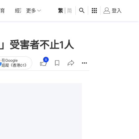
育
經濟
更多
01深圳
繁
觀點
|
简
健康
好食玩飛
登入
女
」受害者不止1人
8
在Google
追蹤《香港01》