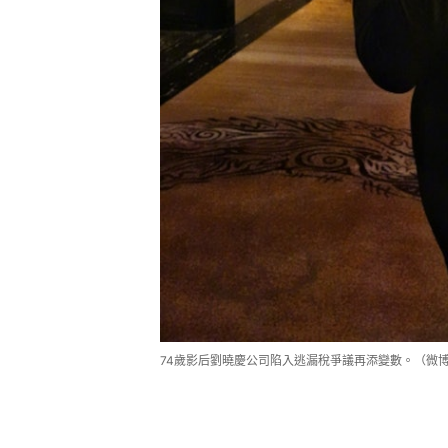
74歲影后劉曉慶公司陷入逃漏稅爭議再添變數。（微