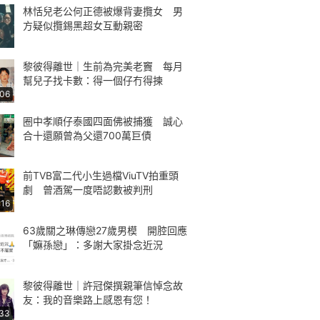
林恬兒老公何正德被爆背妻攬女 男
方疑似攬錫黑超女互動親密
黎彼得離世｜生前為完美老竇 每月
幫兒子找卡數：得一個仔冇得揀
:06
圈中孝順仔泰國四面佛被捕獲 誠心
合十還願曾為父還700萬巨債
前TVB富二代小生過檔ViuTV拍重頭
劇 曾酒駕一度唔認數被判刑
:16
63歲關之琳傳戀27歲男模 開腔回應
「嫲孫戀」：多謝大家掛念近況
黎彼得離世｜許冠傑撰親筆信悼念故
友：我的音樂路上感恩有您！
:33