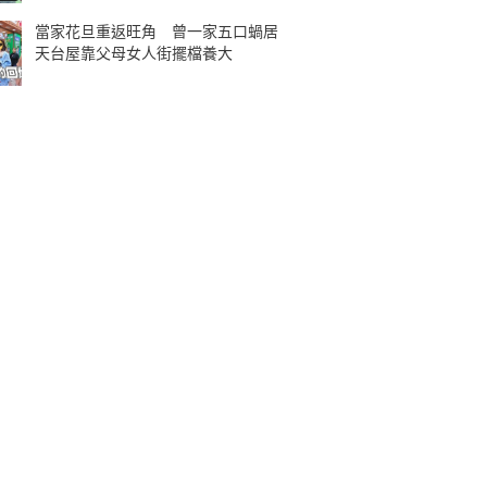
當家花旦重返旺角 曾一家五口蝸居
天台屋靠父母女人街擺檔養大