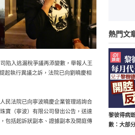
熱門文
公司陷入逃漏稅爭議再添變數，舉報人王
提起執行異議之訴，法院已向劉曉慶相
人民法院已向寧波曉慶企業管理諮詢合
珠寶（寧波）有限公司發出公告，送達
黎彼得病
，包括起訴狀副本、證據副本及開庭傳
數：大部