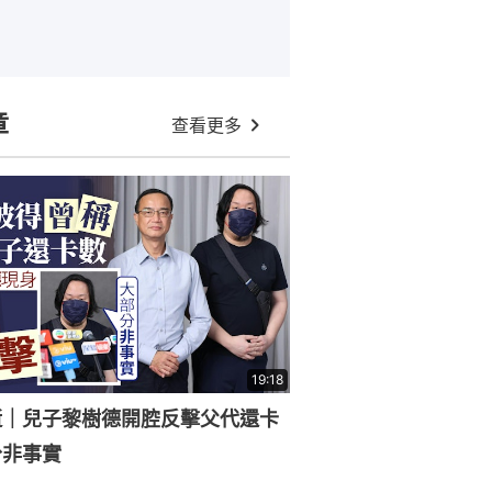
章
查看更多
19:18
逝｜兒子黎樹德開腔反擊父代還卡
分非事實