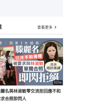
章
查看更多
02:59
滕麗名與林淑敏零交流拒回應不和
要求合照即閃人