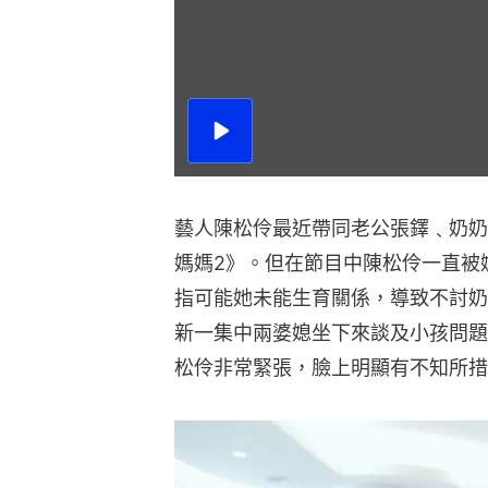
播
放
影
片
藝人陳松伶最近帶同老公張鐸﹑奶奶
媽媽2》。但在節目中陳松伶一直被
指可能她未能生育關係，導致不討奶
新一集中兩婆媳坐下來談及小孩問題
松伶非常緊張，臉上明顯有不知所措