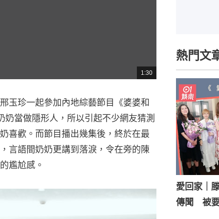
熱門文
1:30
總
共
時
間
邢玉珍一起參加內地綜藝節目《婆婆和
奶奶當做隱形人，所以引起不少網友猜測
奶喜歡。而節目播出幾集後，終於在最
，言語間奶奶更講到落淚，令在旁的陳
的尷尬感。
愛回家｜
傳聞 被