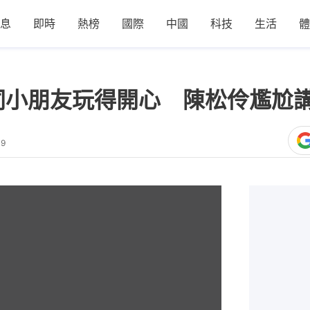
息
即時
熱榜
國際
中國
科技
生活
體
同小朋友玩得開心 陳松伶尷尬
49