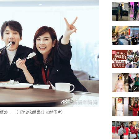
01
01
媽2》。 （《婆婆和媽媽2》微博圖片）