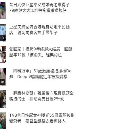
昔日武俠巨星奉女成婚再老來得子
79歲與太太深圳拍拖獲激讚靚仔
巨星夫婦回流香港現身貼地平民麵
店 親切向食客揮手零架子
:13
愛回家｜橫跨9年終迎大結局 回顧
歷年12位「被消失」經典角色
「四料冠軍」51歲激瘦被指撞樣Do
姐 Deep V騷纖腿近年被指變樣
:38
「翻版林夏薇」離巢後向現實低頭全
職揸的士 扣晒開支日搵2千蚊
TVB昔日性感女神曝光55歲素顏被指
變蒼老 孭巨型紙袋衣着極路人