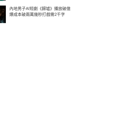
內地男子AI短劇《歸墟》播放破億
爆成本破兩萬幾秒打戲需2千字