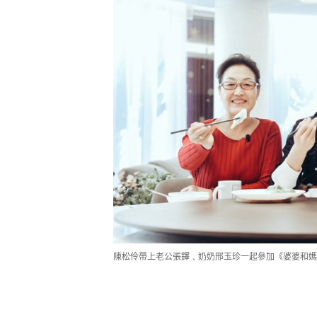
陳松伶帶上老公張鐸﹑奶奶邢玉珍一起參加《婆婆和媽