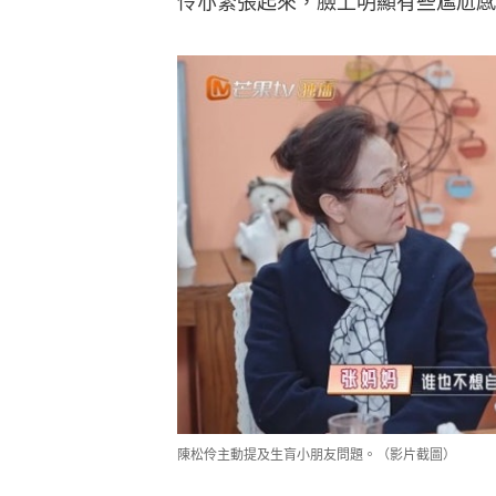
伶亦緊張起來，臉上明顯有些尷尬感
陳松伶主動提及生肓小朋友問題。（影片截圖）