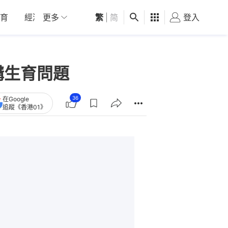
育
經濟
更多
01深圳
繁
觀點
|
简
健康
好食玩飛
登入
女
講生育問題
36
在Google
追蹤《香港01》