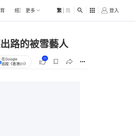
育
經濟
更多
01深圳
繁
觀點
|
简
健康
好食玩飛
登入
女
謀出路的被雪藝人
11
在Google
追蹤《香港01》