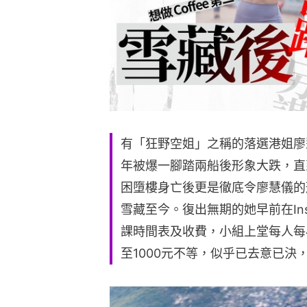
有「狂野空姐」之稱的落選港姐廖慧
年被爆一腳踏兩船後形象大跌，直
困墮樓身亡後更是徹底令廖慧儀的
雪藏至今。復出無期的她早前在Ins
課時間表及收費，小組上堂每人每小
至1000元不等，似乎已去意已決