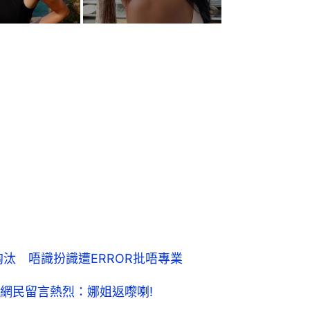
淘汰 唔識扮識遭ERROR批唔專業
網民留言熱烈：娜姐返嚟喇!