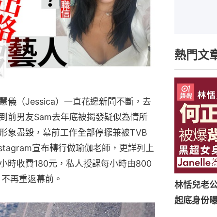
熱門文
儀（Jessica）一直花邊新聞不斷，去
到前男友Sam去年底被揭發疑似為情所
形象盡毀，幕前工作全部停擺兼被TVB
tagram宣布轉行做瑜伽老師，更詳列上
時收費180元，私人授課每小時由800
，不再重返幕前。
林恬兒老
起底身份