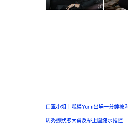
口罩小姐｜𡃁模Yumi出場一分鐘被
周秀娜狀態大勇反擊上圍縮水指控 