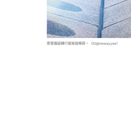
廖慧儀疑轉行做瑜伽導師。（IG@newayyee）