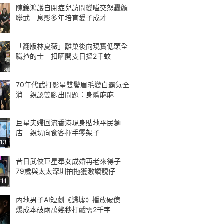
陳錦鴻護自閉症兒訪問變嗌交怒轟顏
聯武 息影多年培育愛子成才
「翻版林夏薇」離巢後向現實低頭全
職揸的士 扣晒開支日搵2千蚊
70年代武打影星雙鬢眉毛變白霸氣全
消 親認雙腳出問題：身體麻麻
巨星夫婦回流香港現身貼地平民麵
店 親切向食客揮手零架子
:13
昔日武俠巨星奉女成婚再老來得子
79歲與太太深圳拍拖獲激讚靚仔
:11
內地男子AI短劇《歸墟》播放破億
爆成本破兩萬幾秒打戲需2千字