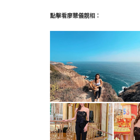
點擊看廖慧儀靚相：