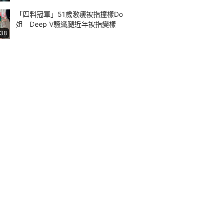
「四料冠軍」51歲激瘦被指撞樣Do
姐 Deep V騷纖腿近年被指變樣
:38