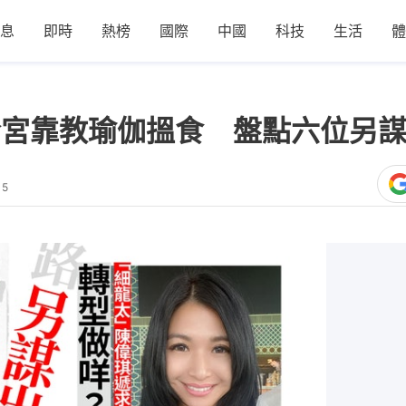
息
即時
熱榜
國際
中國
科技
生活
體
冷宮靠教瑜伽搵食 盤點六位另
15