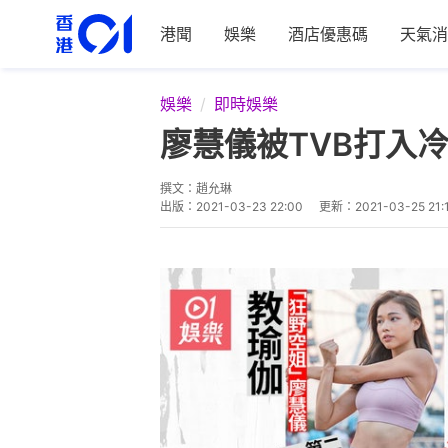
港聞
娛樂
酒店優惠碼
天氣消
娛樂
即時娛樂
廖慧儀被TVB打入
撰文：
趙允琳
出版：
2021-03-23 22:00
更新：
2021-03-25 21: