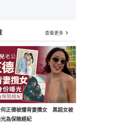
章
查看更多
公何正德被爆背妻攬女 黑超女被
曝光為保險經紀