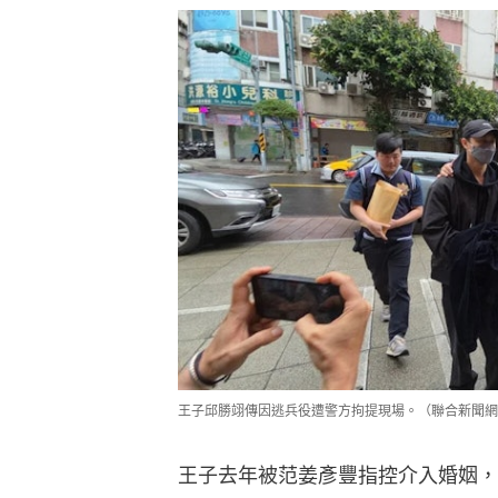
王子邱勝翊傳因逃兵役遭警方拘提現場。（聯合新聞網
王子去年被范姜彥豐指控介入婚姻，