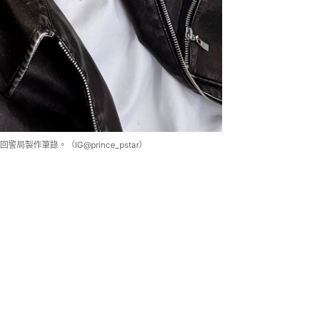
作筆錄。（IG@prince_pstar）