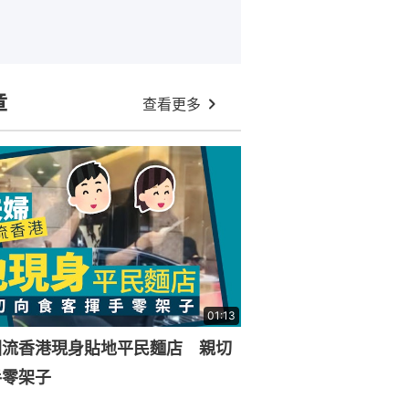
章
查看更多
01:13
回流香港現身貼地平民麵店 親切
手零架子