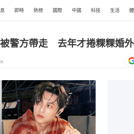
息
即時
熱榜
國際
中國
科技
生活
體
被警方帶走 去年才捲粿粿婚外
45