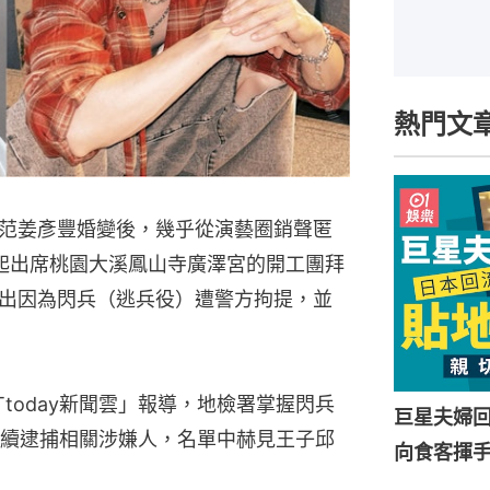
熱門文
范姜彥豐婚變後，幾乎從演藝圈銷聲匿
起出席桃園大溪鳳山寺廣澤宮的開工團拜
出因為閃兵（逃兵役）遭警方拘提，並
today新聞雲」報導，地檢署掌握閃兵
巨星夫婦
續逮捕相關涉嫌人，名單中赫見王子邱
向食客揮