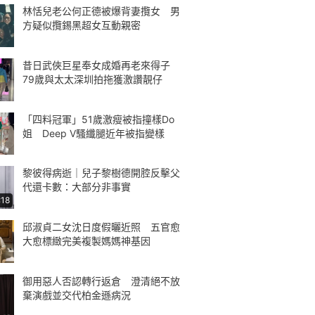
林恬兒老公何正德被爆背妻攬女 男
方疑似攬錫黑超女互動親密
昔日武俠巨星奉女成婚再老來得子
79歲與太太深圳拍拖獲激讚靚仔
「四料冠軍」51歲激瘦被指撞樣Do
姐 Deep V騷纖腿近年被指變樣
黎彼得病逝｜兒子黎樹德開腔反擊父
代還卡數：大部分非事實
:18
邱淑貞二女沈日度假曬近照 五官愈
大愈標緻完美複製媽媽神基因
御用惡人否認轉行返倉 澄清絕不放
棄演戲並交代柏金遜病況