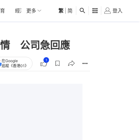
育
經濟
更多
01深圳
繁
觀點
|
简
健康
好食玩飛
登入
女
情 公司急回應
1
在Google
追蹤《香港01》