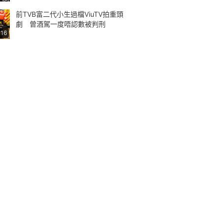
前TVB富二代小生過檔ViuTV拍重頭
劇 曾酒駕一度唔認數被判刑
:16