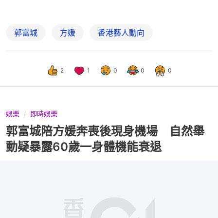
郭富城
方媛
香港藝人動向
2
1
0
0
0
娛樂
即時娛樂
郭富城陪方媛奔喪後現身機場 自然舉
動疑暴露60歲一身體機能衰退