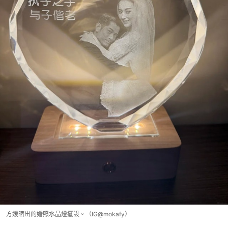
方媛晒出的婚照水晶燈擺設。（IG@mokafy）