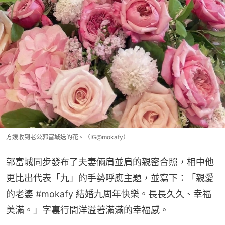
方媛收到老公郭富城送的花。（IG@mokafy）
郭富城同步發布了夫妻倆肩並肩的親密合照，相中他
更比出代表「九」的手勢呼應主題，並寫下：「親愛
的老婆 #mokafy 結婚九周年快樂。長長久久、幸福
美滿。」字裏行間洋溢著滿滿的幸福感。