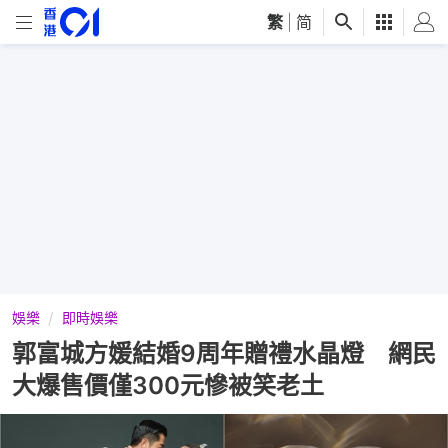
繁
|
简
娛樂
即時娛樂
郭富城方媛結婚9周年贈禮水晶燈 網民
大爆售價僅300元慘被笑老土