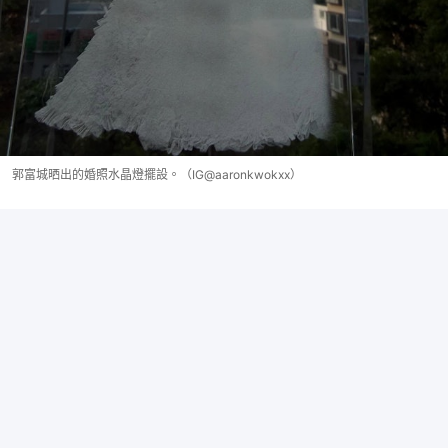
郭富城晒出的婚照水晶燈擺設。（IG@aaronkwokxx）