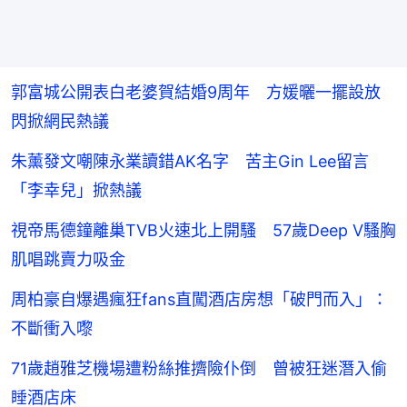
郭富城公開表白老婆賀結婚9周年 方媛曬一擺設放
閃掀網民熱議
朱薰發文嘲陳永業讀錯AK名字 苦主Gin Lee留言
「李幸兒」掀熱議
視帝馬德鐘離巢TVB火速北上開騷 57歲Deep V騷胸
肌唱跳賣力吸金
周柏豪自爆遇瘋狂fans直闖酒店房想「破門而入」：
不斷衝入嚟
71歲趙雅芝機場遭粉絲推擠險仆倒 曾被狂迷潛入偷
睡酒店床