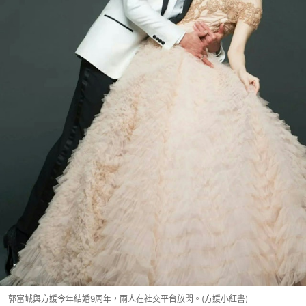
郭富城與方媛今年結婚9周年，兩人在社交平台放閃。(方媛小紅書)