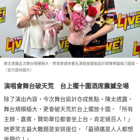
陳太透露此次舞台規模極大，修哥更請來著名演唱會服裝設計師陳華國操刀服裝。
（官方提供圖片）
演唱會舞台破天荒 台上擺十圍酒席震撼全場
除了演出內容，今次舞台設計亦成焦點。陳太透露，
舞台規模極大，更會破天荒於台上擺放十圍，「所有
主辦、嘉賓、贊助單位都會坐上台，肯定過百人！」
她更笑言最大難題是安排座位，「最頭痛是人人都想
坐靚位！」