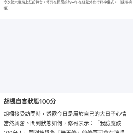
今次第六度踏上紅館舞台，修哥在開騷前於中午在紅館外進行拜神儀式。（陳順禎
攝）
胡楓自言狀態100分
胡楓接受訪問時，透露今日是屬於自己的大日子心情
當然興奮。問到狀態如何，修哥表示：「我諗應該
100分！」問到被譽為「舞王修」的修哥可會在演唱