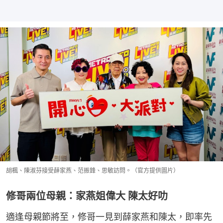
胡楓、陳淑芬接受薛家燕、范振鋒、思敏訪問。（官方提供圖片）
修哥兩位母親：家燕姐偉大 陳太好叻
適逢母親節將至，修哥一見到薛家燕和陳太，即率先