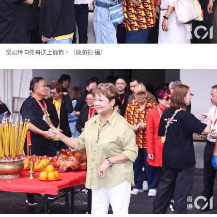
樂易玲向修哥送上擁抱。（陳順禎 攝）