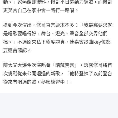
動。」家燕姐即爆料，修哥平日超勤力練歌，而修哥
更笑言自己在家中會一路行一路唱。
提到今次演出，修哥直言要求不多：「我最高要求就
是唱歌要唱得好，舞台、燈光、聲音全部交畀他們
搞。」不過原來私下極度認真，連嘉賓歌曲key位都
要逐首確認。
陳太又大爆今次演唱會「暗藏驚喜」，透露修哥將首
次挑戰從未公開唱過的新歌，「他特登揀了以前登台
從來冇唱過的歌，秘密練習中！」