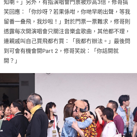
知喇。」另外，有指演唱會門票被炒高3倍，修哥搞
笑回應：「你炒呀？若果係咁，你哋早啲出聲，等我
留番一叠飛，我炒啦！」對於門票一票難求，修哥則
透露每次開演唱會只關注音樂盒歌曲，其他都不理，
連親戚叫自己買飛都冇買：「我都冇辦法。」最後問
到可會有機會開Part 2，修哥笑說：「你話開就
開？」