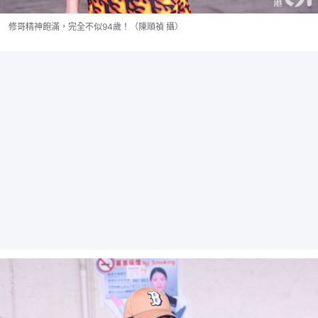
修哥精神飽滿，完全不似94歲！（陳順禎 攝）