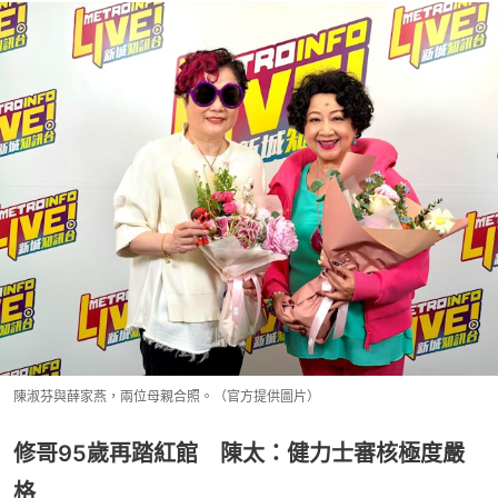
陳淑芬與薛家燕，兩位母親合照。（官方提供圖片）
修哥95歲再踏紅館 陳太：健力士審核極度嚴
格