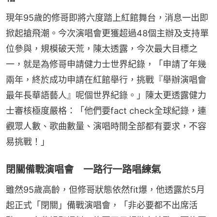
現年95歲的修哥即將六度踏上紅館舞台，消息一出即
掀起搶飛潮。今次演唱會更獲超過48個主辦及支持單
位參與，規模破天荒，陳太透露，今次最大目標之
一，就是為修哥申請健力士世界紀錄，「申請了年幾
兩年，終於成功申請在紅館舉行，挑戰『舉辦演唱會
最年長華語藝人』呢個世界紀錄。」陳太更透露健力
士審核極度嚴格：「他們要fact check全球紀錄，連
觀眾人數、歌曲數量、演唱時間全部都有要求，不容
易挑戰！」
閉關備戰演唱會 一路行一路唱練氣
雖然95歲高齡，但修哥狀態依然fit爆，他透露於5月
起正式「閉關」備戰演唱會，「非必要都不出席活