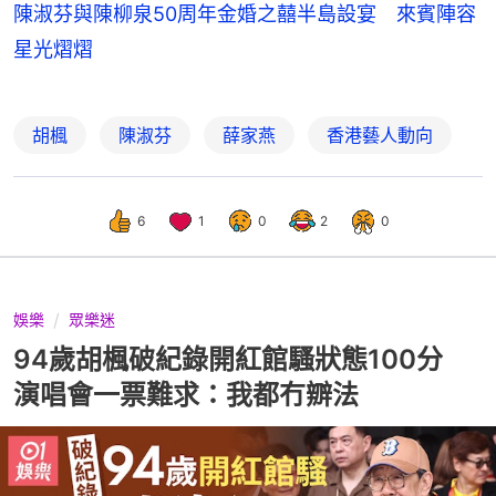
陳淑芬與陳柳泉50周年金婚之囍半島設宴 來賓陣容
星光熠熠
胡楓
陳淑芬
薛家燕
香港藝人動向
6
1
0
2
0
娛樂
眾樂迷
94歲胡楓破紀錄開紅館騷狀態100分
演唱會一票難求：我都冇辧法