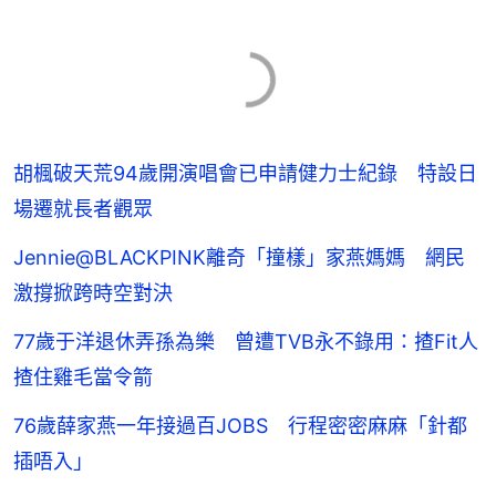
胡楓破天荒94歲開演唱會已申請健力士紀錄 特設日
場遷就長者觀眾
Jennie@BLACKPINK離奇「撞樣」家燕媽媽 網民
激撐掀跨時空對決
77歲于洋退休弄孫為樂 曾遭TVB永不錄用：揸Fit人
揸住雞毛當令箭
76歲薛家燕一年接過百JOBS 行程密密麻麻「針都
插唔入」