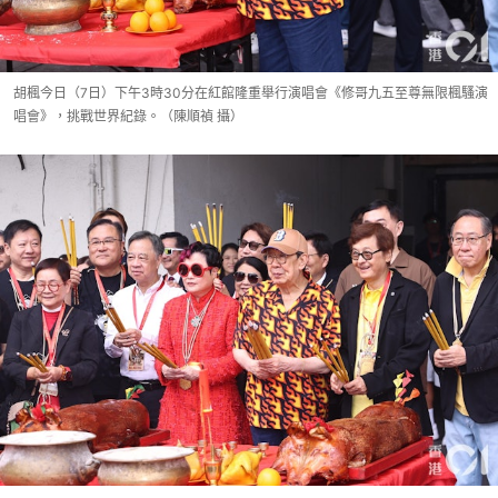
胡楓今日（7日）下午3時30分在紅館隆重舉行演唱會《修哥九五至尊無限楓騷演
唱會》，挑戰世界紀錄。（陳順禎 攝）