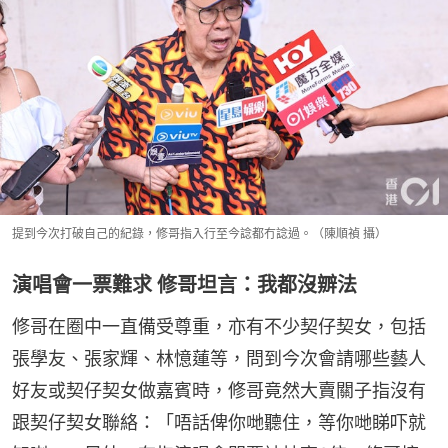
提到今次打破自己的紀錄，修哥指入行至今諗都冇諗過。（陳順禎 攝）
演唱會一票難求 修哥坦言：我都沒辧法
修哥在圈中一直備受尊重，亦有不少契仔契女，包括
張學友、張家輝、林憶蓮等，問到今次會請哪些藝人
好友或契仔契女做嘉賓時，修哥竟然大賣關子指沒有
跟契仔契女聯絡：「唔話俾你哋聽住，等你哋睇吓就