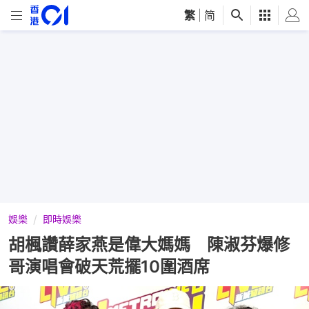
繁
|
简
娛樂
即時娛樂
胡楓讚薛家燕是偉大媽媽 陳淑芬爆修
哥演唱會破天荒擺10圍酒席