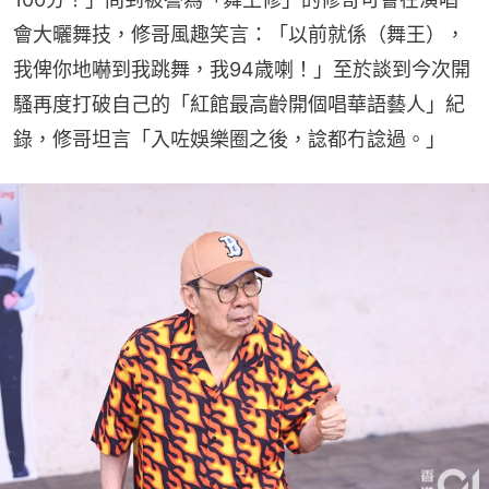
會大曬舞技，修哥風趣笑言：「以前就係（舞王），
我俾你地嚇到我跳舞，我94歳喇！」至於談到今次開
騷再度打破自己的「紅館最高齡開個唱華語藝人」紀
錄，修哥坦言「入咗娛樂圈之後，諗都冇諗過。」