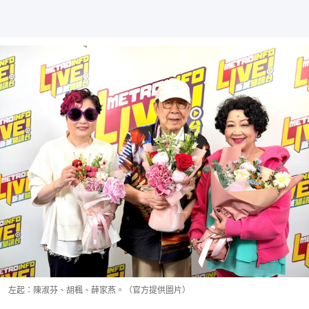
左起：陳淑芬、胡楓、薛家燕。（官方提供圖片）