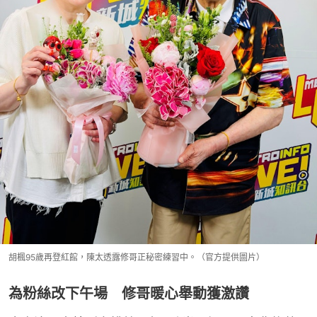
胡楓95歲再登紅館，陳太透露修哥正秘密練習中。（官方提供圖片）
為粉絲改下午場 修哥暖心舉動獲激讚