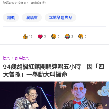
肥媽現身力撐修哥。（陳順禎 攝）
胡楓
演唱會
本地樂壇焦點
16
3
0
2
0
娛樂
即時娛樂
94歲胡楓紅館開騷連唱五小時 因「四
大曾孫」一舉動大叫攞命