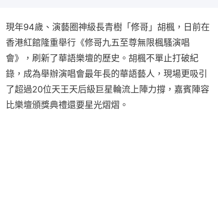
現年94歲、演藝圈神級長青樹「修哥」胡楓，日前在
香港紅館隆重舉行《修哥九五至尊無限楓騷演唱
會》，刷新了華語樂壇的歷史。胡楓不單止打破紀
錄，成為舉辦演唱會最年長的華語藝人，現場更吸引
了超過20位天王天后級巨星輪流上陣力撐，嘉賓陣容
比樂壇頒獎典禮還要星光熠熠。