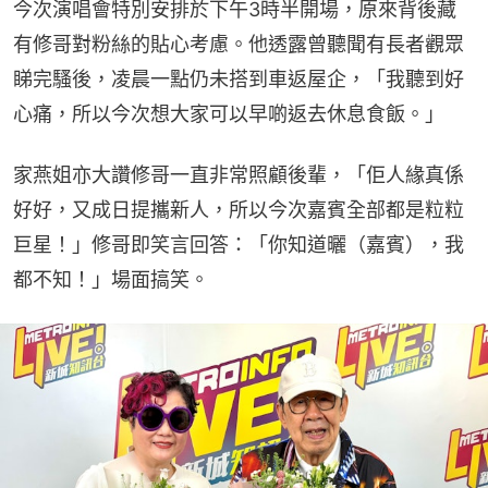
今次演唱會特別安排於下午3時半開場，原來背後藏
有修哥對粉絲的貼心考慮。他透露曾聽聞有長者觀眾
睇完騷後，凌晨一點仍未搭到車返屋企，「我聽到好
心痛，所以今次想大家可以早啲返去休息食飯。」
家燕姐亦大讚修哥一直非常照顧後輩，「佢人緣真係
好好，又成日提攜新人，所以今次嘉賓全部都是粒粒
巨星！」修哥即笑言回答：「你知道曬（嘉賓），我
都不知！」場面搞笑。