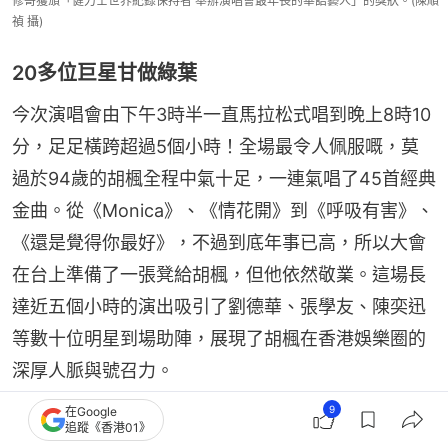
修哥獲頒「健力士世界紀錄保持者 舉辦演唱會最年長的華語藝人」的獎狀。(陳順
禎 攝)
20多位巨星甘做綠葉
今次演唱會由下午3時半一直馬拉松式唱到晚上8時10
分，足足橫跨超過5個小時！全場最令人佩服嘅，莫
過於94歲的胡楓全程中氣十足，一連氣唱了45首經典
金曲。從《Monica》、《情花開》到《呼吸有害》、
《還是覺得你最好》，不過到底年事已高，所以大會
在台上準備了一張凳給胡楓，但他依然敬業。這場長
達近五個小時的演出吸引了劉德華、張學友、陳奕迅
等數十位明星到場助陣，展現了胡楓在香港娛樂圈的
深厚人脈與號召力。
9
在Google
追蹤《香港01》