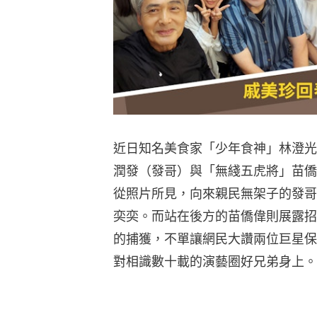
近日知名美食家「少年食神」林澄光
潤發（發哥）與「無綫五虎將」苗僑
從照片所見，向來親民無架子的發哥
奕奕。而站在後方的苗僑偉則展露招
的捕獲，不單讓網民大讚兩位巨星保
對相識數十載的演藝圈好兄弟身上。