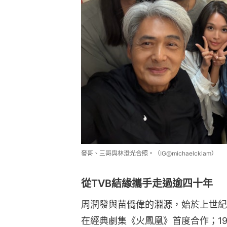
發哥、三哥與林澄光合照。（IG@michaelcklam）
從TVB結緣攜手走過逾四十年
周潤發與苗僑偉的淵源，始於上世紀八
在經典劇集《火鳳凰》首度合作；1