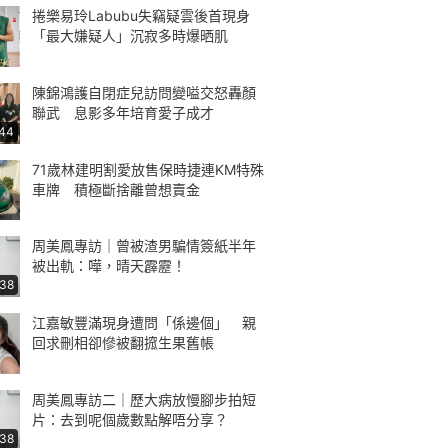
捲樂易玲Labubu失竊疑雲後首現身
「最大嫌疑人」沉寂多時爆晒肌
陳錦鴻護自閉症兒訪問變嗌交怒轟顏
聯武 息影多年培育愛子成才
:44
71歲林建明割愛放售保時捷連KM特殊
車牌 積極斷捨離曾想賣金
周美鳳專訪｜曾被渣男騙情簽紙半年
被出軌：嘩，晴天霹靂！
:38
江嘉敏豐滿現身遭問「係邊個」 親
回求刪相卻慘被翻搲生果舊帳
周美鳳專訪二｜歷大病放慢腳步拍短
片：去到呢個歲數點解唔分享？
:38