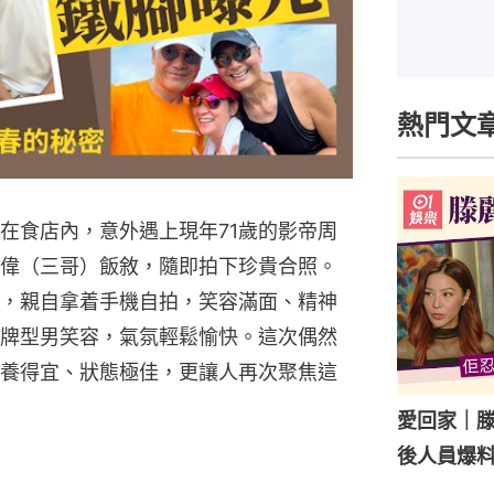
熱門文
在食店內，意外遇上現年71歲的影帝周
偉（三哥）飯敘，隨即拍下珍貴合照。
，親自拿着手機自拍，笑容滿面、精神
牌型男笑容，氣氛輕鬆愉快。這次偶然
養得宜、狀態極佳，更讓人再次聚焦這
愛回家｜
後人員爆