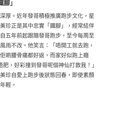
鐵腳」
深厚。近年發哥積極推廣跑步文化，星
美珍正是其中忠實「鐵腳」，經常結伴
自五年前起跟隨發哥跑步，至今每周至
風雨不改。他笑言：「唔開工就去跑，
佢啲腰骨痛都好返，而家好似跑上癮
都唔肥，好彩撞到發哥呢個神仙打救我！」
美珍自愛上跑步後狀態回春，即使素顏
年輕。