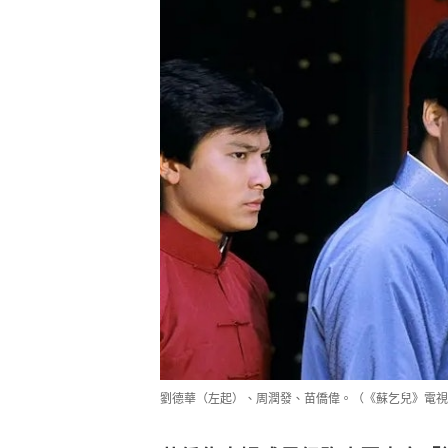
劉德華（左起）、周潤發、苗僑偉。（《蘇乞兒》電視