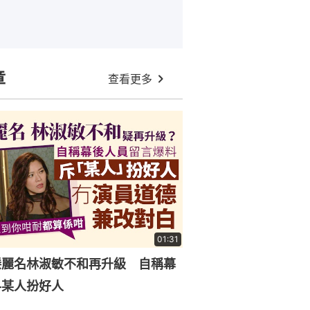
章
查看更多
01:31
滕麗名林淑敏不和再升級 自稱幕
料某人扮好人