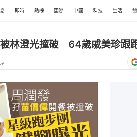
息
即時
熱榜
國際
中國
科技
生活
體
被林澄光撞破 64歲戚美珍跟
59