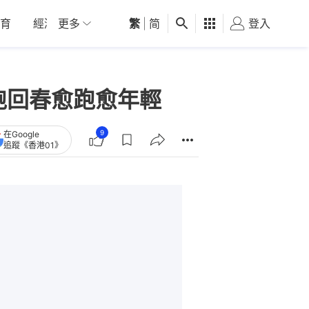
育
經濟
更多
01深圳
繁
觀點
|
简
健康
好食玩飛
登入
女
跑回春愈跑愈年輕
9
在Google
追蹤《香港01》