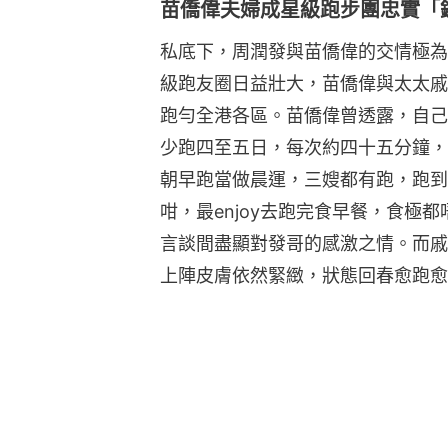
苗僑偉夫婦成星級跑步團忠實「
私底下，周潤發與苗僑偉的交情極為
級跑友圈日益壯大，苗僑偉與太太戚
跑勻全港各區。苗僑偉曾透露，自己
少跑四至五日，每次約四十五分鐘，
朝早跑當做晨運，三嫂都有跑，跑到
咁，最enjoy去跑完食早餐，食極
言談間盡顯對發哥的感激之情。而戚
上陣皮膚依然緊緻，狀態回春愈跑愈