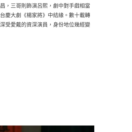
昌，三哥則飾演呂熙，劇中對手戲相當
台慶大劇《楊家將》中結緣。數十載轉
深受愛戴的資深演員，身份地位幾經變