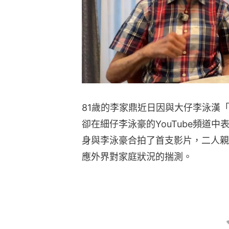
81歲的李家鼎近日因與大仔李泳漢
卻在細仔李泳豪的YouTube頻道
身與李泳豪合拍了首支影片，二人親
應外界對家庭狀況的揣測。