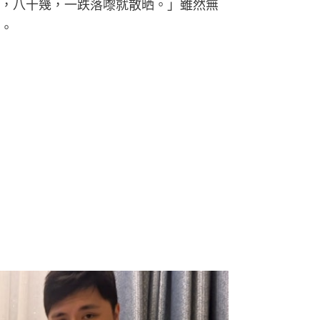
，八十幾，一跌落嚟就散晒。」雖然無
。