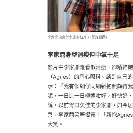
李家鼎現身與李泳豪拍片。(影片截圖)
李家鼎身型消瘦但中氣十足
影片中李家鼎雖看似消瘦，卻精神飽
（Agnes）的悉心照料。談到自
示：「我有個細仔同細新抱照顧得我
呢，一日比一日極速咁好，好快好，
說，以前胃口欠佳的李家鼎，如今居
善。李家鼎笑著揭露：「新抱Agne
大笑。