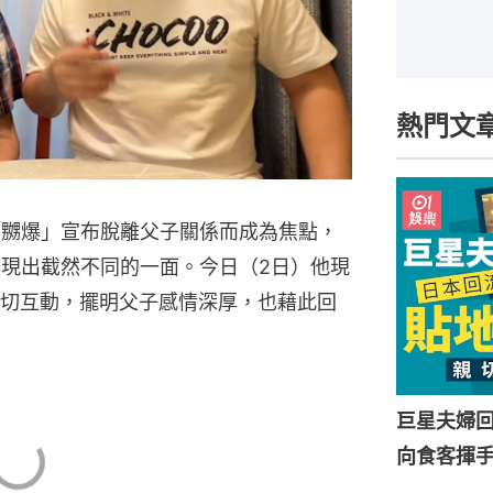
熱門文
「嬲爆」宣布脫離父子關係而成為焦點，
中表現出截然不同的一面。今日（2日）他現
切互動，擺明父子感情深厚，也藉此回
巨星夫婦
向食客揮