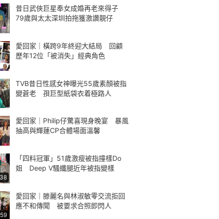
昔日武俠巨星奉女成婚再老來得子
79歲與太太深圳拍拖獲激讚靚仔
愛回家｜橫跨9年終迎大結局 回顧
歷年12位「被消失」經典角色
TVB昔日性感女神曝光55歲素顏被指
變蒼老 孭巨型紙袋衣着極路人
愛回家｜Philip仔驚喜現身晚宴 暴風
抽高與輝蓮CP合體場面溫馨
「四料冠軍」51歲激瘦被指撞樣Do
姐 Deep V騷纖腿近年被指變樣
:38
愛回家｜滕麗名與林淑敏零交流拒回
應不和傳聞 被要求合照即閃人
:59