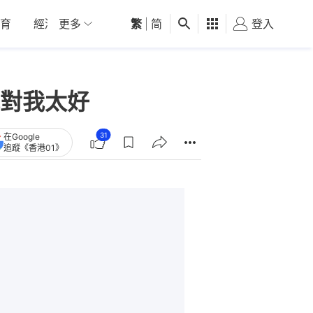
育
經濟
更多
01深圳
繁
觀點
|
简
健康
好食玩飛
登入
女
對我太好
31
在Google
追蹤《香港01》