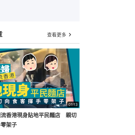
章
查看更多
01:13
回流香港現身貼地平民麵店 親切
手零架子