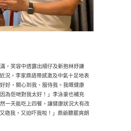
滿，笑容中透露出細仔及新抱林妤謙
己的近況，李家鼎語帶感激及中氣十足地表
好好，關心到我、服侍我。我嘅健康
因為佢哋對我太好！」李泳豪也補充
然一天能吃上四餐，讓健康狀況大有改
s又𠱁我，又迫吓我啦！」鼎爺聽罷爽朗