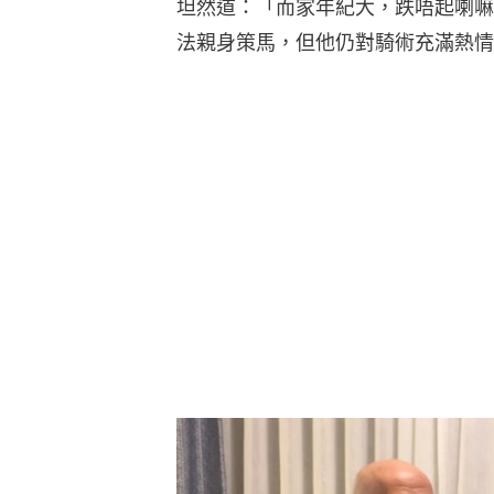
坦然道：「而家年紀大，跌唔起喇嘛
法親身策馬，但他仍對騎術充滿熱情