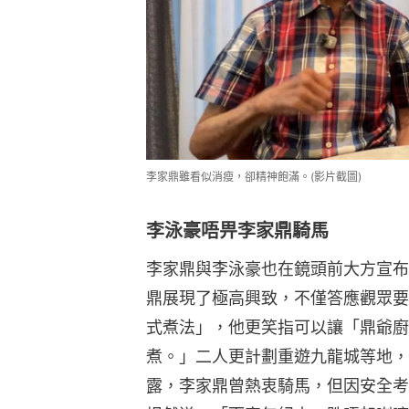
李家鼎雖看似消瘦，卻精神飽滿。(影片截圖)
李泳豪唔畀李家鼎騎馬
李家鼎與李泳豪也在鏡頭前大方宣布，
鼎展現了極高興致，不僅答應觀眾要
式煮法」，他更笑指可以讓「鼎爺廚
煮。」二人更計劃重遊九龍城等地，
露，李家鼎曾熱衷騎馬，但因安全考