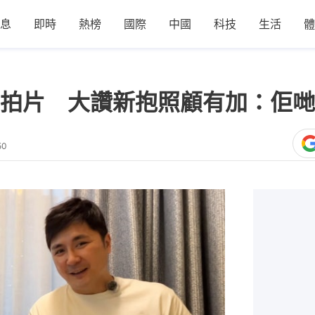
息
即時
熱榜
國際
中國
科技
生活
體
拍片 大讚新抱照顧有加：佢哋
50