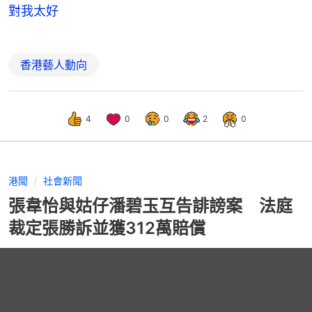
對我太好
香港藝人動向
4
0
0
2
0
港聞
社會新聞
張韋怡與姑仔潘碧玉互告誹謗案 法庭
裁定張勝訴並獲312萬賠償