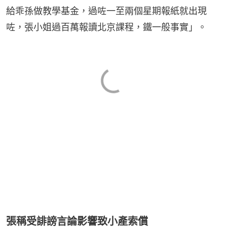
給乖孫做教學基⾦，過咗一至兩個星期報紙就出現
咗，張小姐過百萬報讀北京課程，鐵一般事實」。
張稱受誹謗言論影響致小產索償