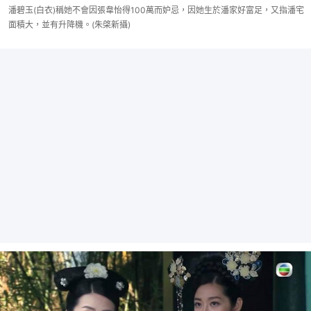
潘碧玉(白衣)稱她不會因張韋怡得100萬而妒忌，因她生於潘家好富足，又指潘宅
面積大，並有升降機。(朱棨新攝)