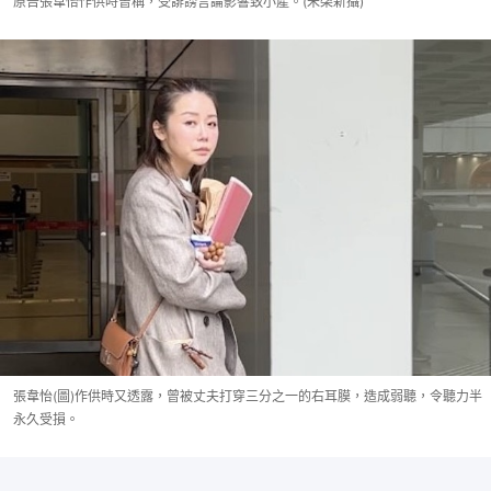
原告張韋怡作供時曾稱，受誹謗言論影響致小產。(朱棨新攝)
張韋怡(圖)作供時又透露，曾被丈夫打穿三分之一的右耳膜，造成弱聽，令聽力半
永久受損。