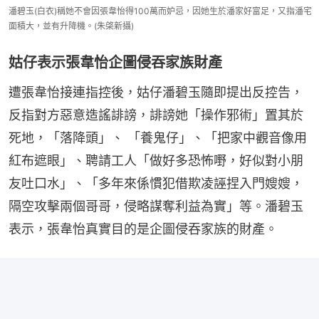
潘碧玉(白衣)稱她不會因張韋怡得100萬而妒忌，因她生於潘家好富足，又指潘宅
面積大，並有升降機。(朱棨新攝)
姑仔表示張韋怡企圖侵吞家族財產
遭張韋怡接連指控後，姑仔潘碧玉隨即提出反控告，
反指對方惡意造謠誹謗，誹謗她「操作邪術」置其於
死地，「落降頭」、 「養鬼仔」、「把家中觀音像用
紅布遮眼」、聘請工人「做好多恐怖嘢，好似對小朋
友吐口水」、「多年來係慣犯借欺凌誣捏入門嫂嫂，
隔空攻擊兩個哥哥，侵略謀奪利益為實」等。潘碧玉
表示，張韋怡真實目的是企圖侵吞家族的財產。