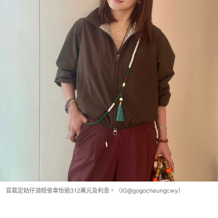
官裁定姑仔須賠張韋怡逾312萬元及利息。（IG@gogocheungcwy）