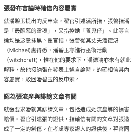
張發布言論時確信內容屬實
就潘碧玉提出的反申索，翟官引述潘所指，張曾指潘
是「最醜惡的靈魂」，又指控她「養鬼仔」。此等言
論均是惡意抹黑。翟官指，張曾從其丈夫潘德鴻
（Michael)處得悉，潘碧玉亦進行巫術活動
（witchcraft)，惟在他的要求下，潘德鴻亦未有就此
解釋，故他接納張在發表上述言論時，的確相信其內
容屬實，駁回潘碧玉的反申索。
認為張流產與誹謗文章有關
就張要求潘就其誹謗文章，包括造成她流產等的損害
賠償。翟官引述張的證供，指確信有關的文章對張造
成了一定的創傷。在考慮專家證人的證供後，翟官同