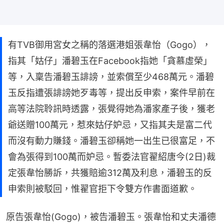
有TVB御用宮女之稱的落選港姐張韋怡（Gogo），
指其「姑仔」潘碧玉在Facebook指她「貪慕虛榮」
等，入稟告潘碧玉誹謗，並索償至少468萬元。潘碧
玉反指遭張誹謗她歹毒等，提出反申索，案件早前在
高等法院聆訊時透露，張覺得她為潘家產子後，獲老
爺送贈100萬元，惹來姑仔妒忌，又指其夫是富二代
而沒有動力賺錢。潘碧玉卻稱她一出生已很富足，不
會為張得到100萬而妒忌。暫委法官翟紹唐今(2日)裁
定張韋怡勝訴，共獲賠逾312萬及利息，潘碧玉的反
申索則被駁回，惟翟官拒下令雙方作書面道歉。
原告張韋怡(Gogo)，被告潘碧玉。張韋怡和丈夫潘德