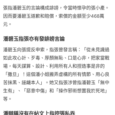
張指潘碧玉的言論構成誹謗，令當時懷孕的張小產。
因而要潘碧玉道歉和賠償，索償的金額至少468萬
元。
潘碧玉指張亦有發誹謗言論
潘碧玉向張提反申索，指張曾發言稱：「從未⾒識過
如此攻⼼計、歹毒、厚顏無恥、口是心非，把家當戰
場，每天謀算、設計、利用所有人和捏造事是非的
「撒旦」！這個潘⼩姐搬弄虛構的所有情節、用心良
苦抹黑、誣衊本⼈」。她又指張涉曾指潘碧玉「無中
生有」、「惡意中傷」和「操作邪術想置我於死地」
等。
潘辯稱沒有在帖文上指控張私吞