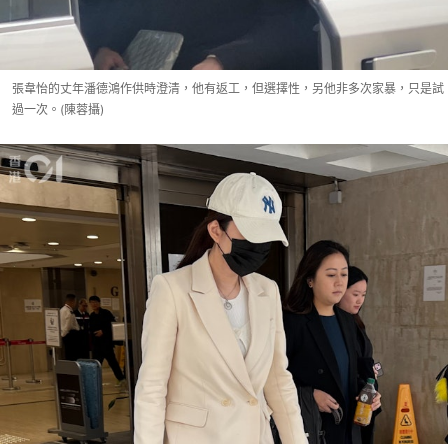
張韋怡的丈年潘德鴻作供時澄清，他有返工，但選擇性，另他非多次家暴，只是試
過一次。(陳蓉攝)