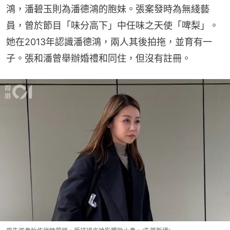
鴻，潘碧玉則為潘德鴻的胞妹。張案發時為無綫藝
員，曾於節目「味分高下」中任味之天使「啤梨」。
她在2013年認識潘德鴻，兩人其後拍拖，並育有一
子。張和潘曾舉辦婚禮和同住，但沒有註冊。