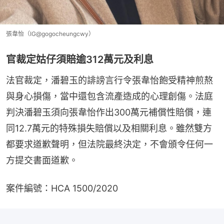
張韋怡（IG@gogocheungcwy）
官裁定姑仔須賠逾312萬元及利息
法官裁定，潘碧玉的誹謗言行令張韋怡飽受精神煎熬
與身心損傷，當中還包含流產造成的心理創傷。法庭
判決潘碧玉須向張韋怡作出300萬元補償性賠償，連
同12.7萬元的特殊損失賠償以及相關利息。雖然雙方
都要求道歉聲明，但法院最終決定，不會頒令任何一
方提交書面道歉。
案件編號：HCA 1500/2020