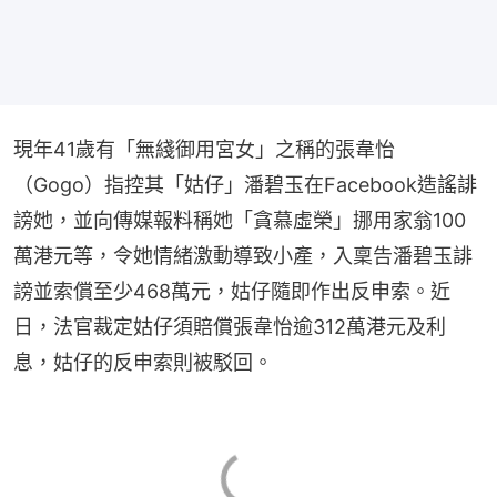
現年41歲有「無綫御用宮女」之稱的張韋怡
（Gogo）指控其「姑仔」潘碧玉在Facebook造謠誹
謗她，並向傳媒報料稱她「貪慕虛榮」挪用家翁100
萬港元等，令她情緒激動導致小產，入稟告潘碧玉誹
謗並索償至少468萬元，姑仔隨即作出反申索。近
日，法官裁定姑仔須賠償張韋怡逾312萬港元及利
息，姑仔的反申索則被駁回。