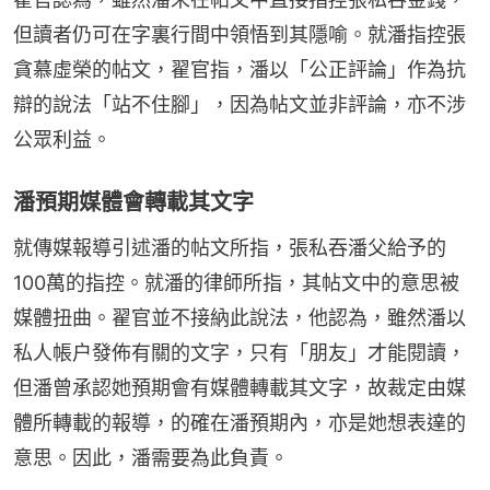
但讀者仍可在字裏行間中領悟到其隱喻。就潘指控張
貪慕虛榮的帖文，翟官指，潘以「公正評論」作為抗
辯的說法「站不住腳」，因為帖文並非評論，亦不涉
公眾利益。
潘預期媒體會轉載其文字
就傳媒報導引述潘的帖文所指，張私吞潘父給予的
100萬的指控。就潘的律師所指，其帖文中的意思被
媒體扭曲。翟官並不接納此說法，他認為，雖然潘以
私人帳户發佈有關的文字，只有「朋友」才能閱讀，
但潘曾承認她預期會有媒體轉載其文字，故裁定由媒
體所轉載的報導，的確在潘預期內，亦是她想表達的
意思。因此，潘需要為此負責。