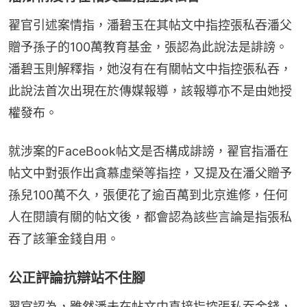
翟官引述案情指，潘碧玉在其帖文中指控張私吞潘父
贈予孫子的100萬教育基金，張認為此說法是誹謗。
潘碧玉則解釋指，她沒有在有關帖文中指控張私吞，
此說法首次出現在於傳媒報導，該報導亦不是由她授
權發布。
就涉案的FaceBook帖文是否構成誹謗，翟官指潘在
帖文中對張作出貪慕虛榮等指控，又提及在潘父贈予
孫兒100萬不久，張便花了逾百萬到北京進修，任何
人在閱讀有關的帖文後，都會認為該些言論是指張私
吞了該筆金錢自用。
公正評論抗辯站不住腳
翟官認為，雖然潘未在帖文中直接指控張私吞金錢，