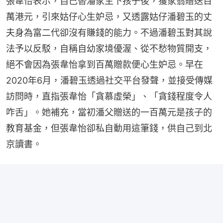
張韋怡表示，自己替潘家生下孩子後，獲家翁贈送百
萬港元，引來姑仔心生妒忌，又透露姑仔潘碧玉的丈
夫身為富二代卻沒有賺錢的能力。不過潘碧玉對其說
法予以反駁，自稱自幼家境優渥、從不愁物質開支，
絕不會因為張韋怡拿到百萬贈款便心生妒忌。早在
2020年6月，潘碧玉透過社交平台發聲，並接受傳媒
訪問時，直指張韋怡「貪慕虛榮」、「貪錢程度令人
咋舌」。她補充，當初潘父贈送的一百萬元是孩子的
教育基金，但張韋怡卻私自動用這筆錢，供自己到北
京讀書。