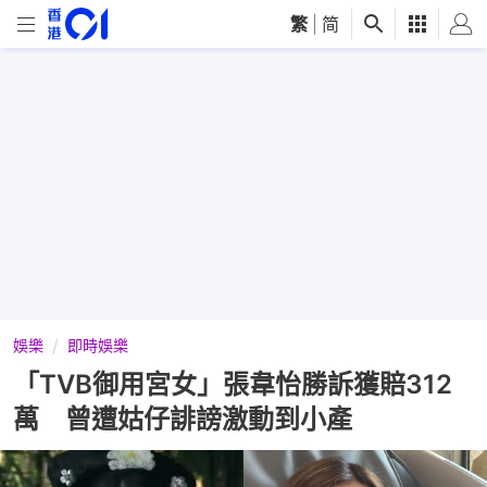
繁
|
简
娛樂
即時娛樂
「TVB御用宮女」張韋怡勝訴獲賠312
萬 曾遭姑仔誹謗激動到小產