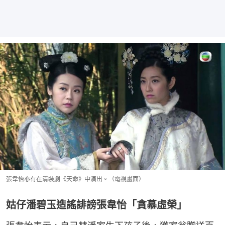
張韋怡亦有在清裝劇《天命》中演出。（電視畫面）
姑仔潘碧玉造謠誹謗張韋怡「貪慕虛榮」