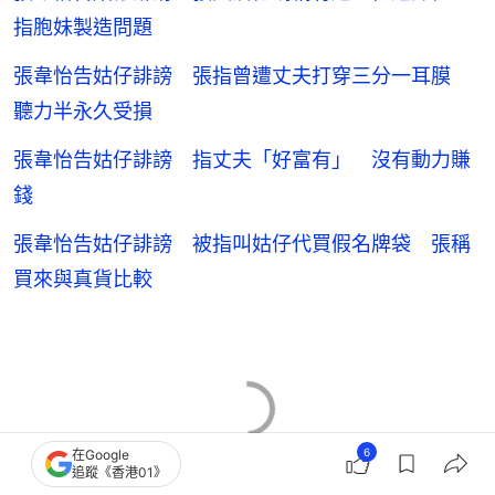
指胞妹製造問題
張韋怡告姑仔誹謗 張指曾遭丈夫打穿三分一耳膜
聽力半永久受損
張韋怡告姑仔誹謗 指丈夫「好富有」 沒有動力賺
錢
張韋怡告姑仔誹謗 被指叫姑仔代買假名牌袋 張稱
買來與真貨比較
6
在Google
追蹤《香港01》