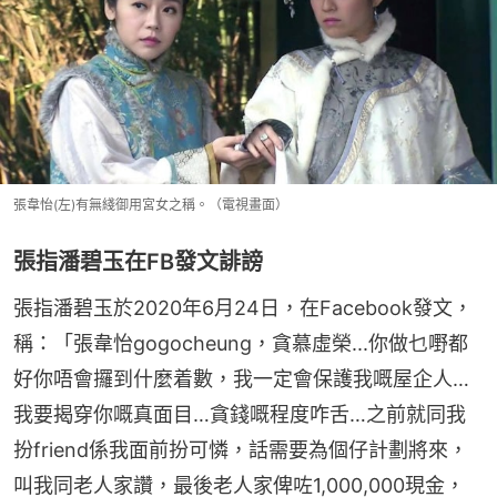
張韋怡(左)有無綫御用宮女之稱。（電視畫面）
張指潘碧玉在FB發文誹謗
張指潘碧玉於2020年6月24日，在Facebook發文，
稱：「張韋怡gogocheung，貪慕虛榮...你做乜嘢都
好你唔會攞到什麼着數，我一定會保護我嘅屋企人…
我要揭穿你嘅真面目…貪錢嘅程度咋舌…之前就同我
扮friend係我⾯前扮可憐，話需要為個仔計劃將來，
叫我同老人家讚，最後老人家俾咗1,000,000現⾦，