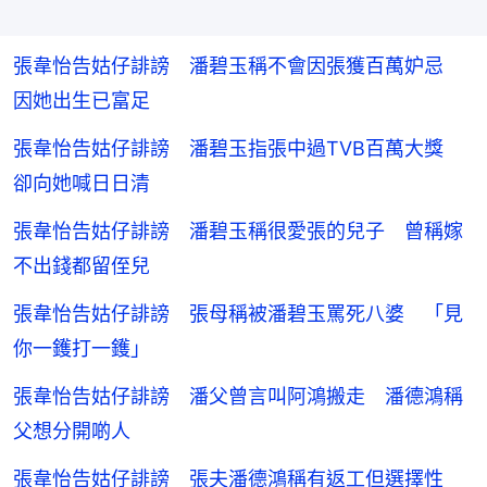
張韋怡告姑仔誹謗 潘碧玉稱不會因張獲百萬妒忌
因她出生已富足
張韋怡告姑仔誹謗 潘碧玉指張中過TVB百萬大獎
卻向她喊日日清
張韋怡告姑仔誹謗 潘碧玉稱很愛張的兒子 曾稱嫁
不出錢都留侄兒
張韋怡告姑仔誹謗 張母稱被潘碧玉罵死八婆 「見
你一鑊打一鑊」
張韋怡告姑仔誹謗 潘父曾言叫阿鴻搬走 潘德鴻稱
父想分開啲人
張韋怡告姑仔誹謗 張夫潘德鴻稱有返工但選擇性