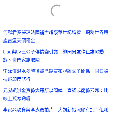
何猷君奚夢瑤法國補辦超豪華世紀婚禮 揭秘世界遺
產古堡天價租金
Lisa與LV三公子傳情變引議 緋聞男友停止讚IG動
態、豪門家族取關
李泳漢潛水多時後被鼎爺宣布脫離父子關係 同日被
揭飛印度修行
元彪讚洪金寶係大哥所以闊綽 直認成龍係孤寒：比
較上孤寒啲囉
李家鼎現身與李泳豪拍片 大讚新抱照顧有加：佢哋