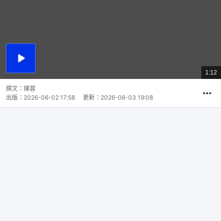
播
放
1:12
總
影
共
片
時
撰文：
陳蓉
間
出版：
2026-06-02 17:58
更新：
2026-06-03 19:08