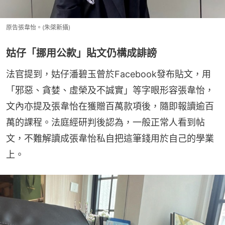
原告張韋怡。(朱棨新攝)
姑仔「挪用公款」貼文仍構成誹謗
法官提到，姑仔潘碧玉曾於Facebook發布貼文，用
「邪惡、貪婪、虛榮及不誠實」等字眼形容張韋怡，
文內亦提及張韋怡在獲贈百萬款項後，隨即報讀逾百
萬的課程。法庭經研判後認為，一般正常人看到帖
文，不難解讀成張韋怡私自把這筆錢用於自己的學業
上。