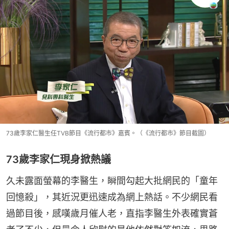
73歲李家仁醫生任TVB節目《流行都市》嘉賓。（《流行都市》節目截圖）
73歲李家仁現身掀熱議
久未露面螢幕的李醫生，瞬間勾起大批網民的「童年
回憶殺」，其近況更迅速成為網上熱話。不少網民看
過節目後，感嘆歲月催人老，直指李醫生外表確實蒼