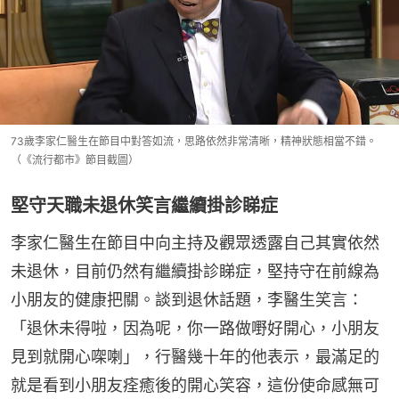
73歲李家仁醫生在節目中對答如流，思路依然非常清晰，精神狀態相當不錯。
（《流行都市》節目截圖）
堅守天職未退休笑言繼續掛診睇症
李家仁醫生在節目中向主持及觀眾透露自己其實依然
未退休，目前仍然有繼續掛診睇症，堅持守在前線為
小朋友的健康把關。談到退休話題，李醫生笑言：
「退休未得啦，因為呢，你一路做嘢好開心，小朋友
見到就開心㗎喇」，行醫幾十年的他表示，最滿足的
就是看到小朋友痊癒後的開心笑容，這份使命感無可