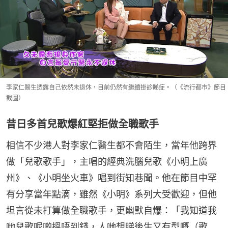
李家仁醫生透露自己依然未退休，目前仍然有繼續掛診睇症。（《流行都市》節目
截圖）
昔日多首兒歌爆紅堅拒做全職歌手
相信不少港人對李家仁醫生都不會陌生，當年他跨界
做「兒歌歌手」，主唱的經典洗腦兒歌《小明上廣
州》、《小明坐火車》唱到街知巷聞。他在節目中罕
有分享當年點滴，雖然《小明》系列大受歡迎，但他
坦言從未打算做全職歌手，更幽默自爆：「我知道我
哋兒歌呢啲搵唔到錢，人哋想睇後生又有型嘅（歌