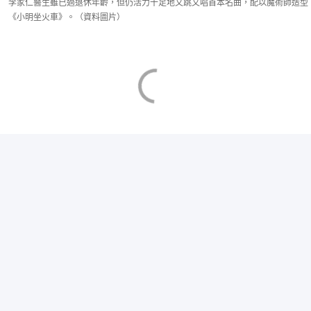
李家仁醫生雖已過退休年齡，但仍活力十足地又跳又唱首本名曲，配以魔術師造型
《小明坐火車》。（資料圖片）