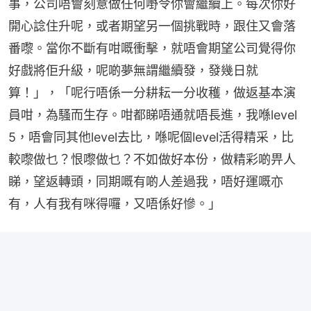
事，公司唔會刻意做任何嘢令你會繼續上。每次你好
開心諗住升呢，或者期望另一個挑戰時，跟住又會落
番嚟。當你不斷有咁嘅衝擊，就唔會期望公司覺得你
好戲將佢升級，呢啲夢無謂繼續發，發幾日就
算！」，「呢行唔係一分耕耘一分收穫，做返基本演
員咁，為騷而生存。咁都睇唔通就唔長進，我喺level 
5，唔會同其他level去比，喺呢個level活得精采，比
較嚟做乜？恨嚟做乜？不如做好本份，做精彩啲畀人
睇，望返轉頭，同期嘅有啲人差過我，唔好運嘅亦
有，人有我有咪得囉，又唔係好慘。」