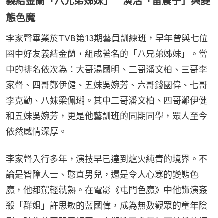
義結金蘭「八兄弟姊妹」 演活「雷震子」與變
態色魔
李家聲畢業於TVB第13期藝員訓練班，早年曾與七位
圈中好友義結金蘭，組成著名的「八兄弟姊妹」。當
中的排名依次為：大哥湯國明、二哥潘文柏、三哥李
家聲、四哥鄭伊健、五妹吳婉芳、六哥錢國偉、七哥
李克勤、八妹梁佩瑚。其中二哥潘文柏、四哥鄭伊健
和五妹吳婉芳，更是他藝訓班的同期同學，眾人至今
依然感情深厚。
李家聲入行多年，演技早已達到爐火純青的境界。不
論是智障人士、憨直男兒，還是令人心寒的變態色
魔，他都駕輕就熟。在電影《屯門色魔》中他飾演姦
殺「群姐」許思敏的藍國偉，成為無數觀眾的童年陰