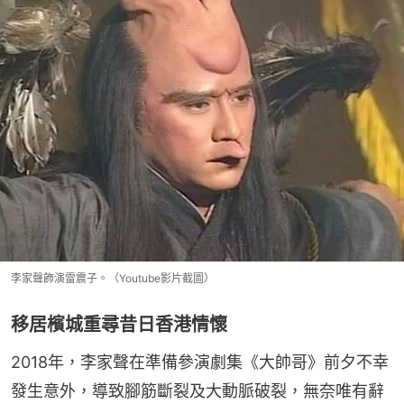
李家聲飾演雷震子。（Youtube影片截圖）
移居檳城重尋昔日香港情懷
2018年，李家聲在準備參演劇集《大帥哥》前夕不幸
發生意外，導致腳筋斷裂及大動脈破裂，無奈唯有辭