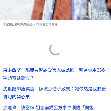
李家聲已移居馬來西亞。(李家聲微博圖片)
東張西望｜騙徒冒警誘受害人做臥底 警署專用3661
字頭電話都假？
沈殿霞81歲冥壽 陳淑芬偕子致祭：她依然是我們最
親切的開心果
余迪偉口快當Do姐面前講呂方事件潮語「向後