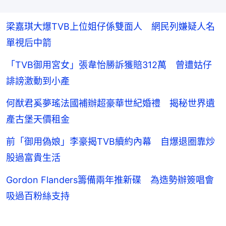
梁嘉琪大爆TVB上位姐仔係雙面人 網民列嫌疑人名
單視后中箭
「TVB御用宮女」張韋怡勝訴獲賠312萬 曾遭姑仔
誹謗激動到小產
何猷君奚夢瑤法國補辦超豪華世紀婚禮 揭秘世界遺
產古堡天價租金
前「御用偽娘」李豪揭TVB續約內幕 自爆退圈靠炒
股過富貴生活
Gordon Flanders籌備兩年推新碟 為造勢辦簽唱會
吸過百粉絲支持