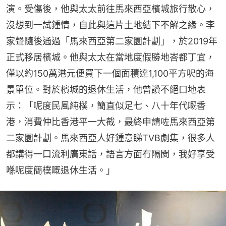
演。受傷後，他與太太前往馬來西亞檳城旅行散心，
沒想到一試鍾情，自此與這片土地結下不解之緣。李
家聲隨後通過「馬來西亞第二家園計劃」，於2019年
正式移居檳城。他與太太在當地度假勝地峇都丁宜，
僅以約150萬港元便買下一個面積達1,100平方呎的海
景單位。對於檳城的退休生活，他曾讚不絕口地表
示：「呢度民風純樸，簡直似足七、八十年代嘅香
港，消費仲比香港平一大截，最終申請咗馬來西亞第
二家園計劃。馬來西亞人好鍾意睇TVB劇集，很多人
都講得一口流利廣東話，語言方面冇隔閡，我好享受
喺呢度簡樸嘅退休生活。」