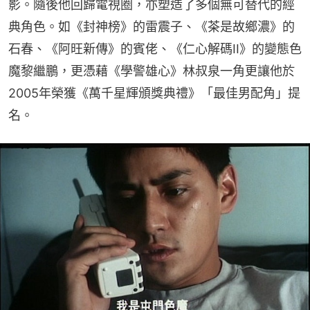
影。隨後他回歸電視圈，亦塑造了多個無可替代的經
典角色。如《封神榜》的雷震子、《茶是故鄉濃》的
石春、《阿旺新傳》的賓佬、《仁心解碼II》的變態色
魔黎繼鵬，更憑藉《學警雄心》林叔泉一角更讓他於
2005年榮獲《萬千星輝頒獎典禮》「最佳男配角」提
名。