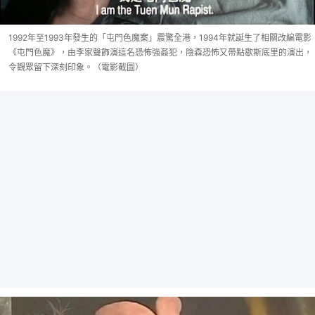
1992年至1993年發生的「屯門色魔案」震驚全港，1994年就誕生了相關改編電影
《屯門色魔》，由李家聲飾演這名恐怖強姦犯，陰森恐怖又帶點歇斯底里的演出，
令觀眾留下深刻印象。（電影截圖）