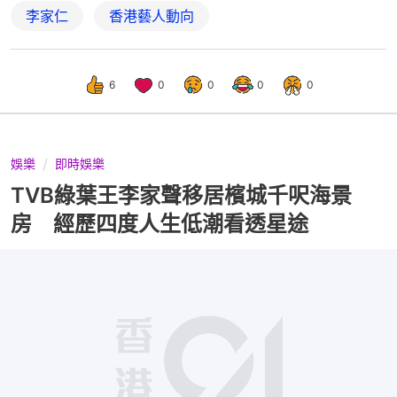
李家仁
香港藝人動向
6
0
0
0
0
娛樂
即時娛樂
TVB綠葉王李家聲移居檳城千呎海景
房 經歷四度人生低潮看透星途