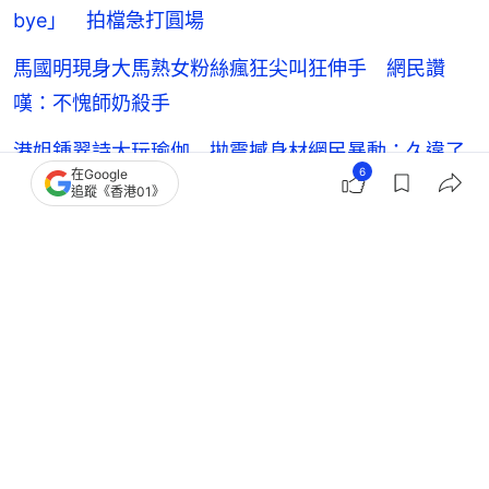
bye」 拍檔急打圓場
馬國明現身大馬熟女粉絲瘋狂尖叫狂伸手 網民讚
嘆：不愧師奶殺手
港姐鍾翠詩大玩瑜伽 拋震撼身材網民暴動：久違了
6
在Google
嘅反應瞬間爆破
追蹤《香港01》
李家聲
香港藝人動向
OTT
01‌ ‌Video‌ ‌OTT
娛樂無窮
娛樂影片
33
1
0
0
0