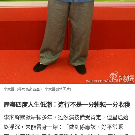
李家聲已移居馬來西亞。(李家聲微博圖片)
歷盡四度人生低潮：這行不是一分耕耘一分收穫
李家聲默默耕耘多年，雖然演技備受肯定，但星途始
終浮沉，未能晉身一線：「做到係應該、好平常嘅