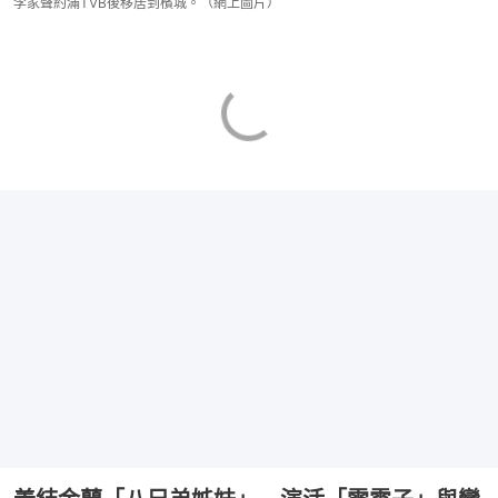
李家聲約滿TVB後移居到檳城。（網上圖片）