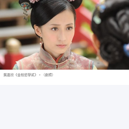
龔嘉欣《金枝慾孽貳》。（劇照）