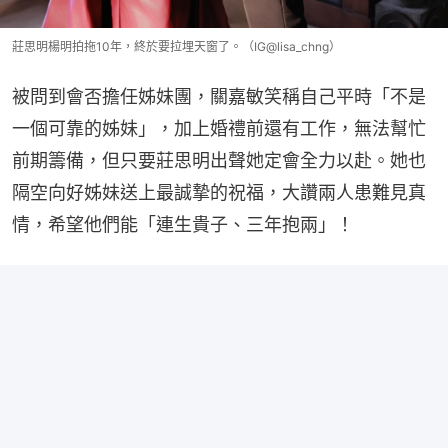
莊思明楊明拍拖10年，終於要拉埋天窗了。（IG@lisa_chng）
被問到會否擔任姊妹團，關嘉敏笑稱自己平時「不是
一個可靠的姊妹」，加上婚禮前還有工作，無法幫忙
前期籌備，但只要莊思明出聲她定會全力以赴。她也
隔空向好姊妹送上最誠摯的祝福，大讚兩人患難見真
情，希望他們能「連生貴子、三年抱兩」！