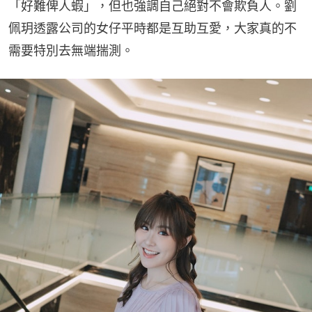
「好難俾人蝦」，但也強調自己絕對不會欺負人。劉
佩玥透露公司的女仔平時都是互助互愛，大家真的不
需要特別去無端揣測。