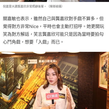
倪嘉雯大讚龔嘉欣非常照顧後輩。（陳順禎攝）
關嘉敏也表示，雖然自己與龔嘉欣對手戲不算多，但
覺得對方非常Nice，平時也會主動打招呼。她更開玩
笑為對方解話，笑言龔嘉欣可能只是因為當時要拍勾
心鬥角戲，想要「入戲」而已。