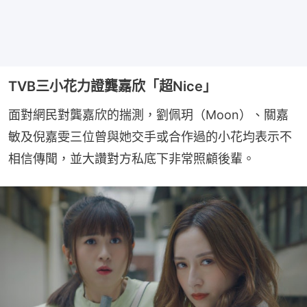
TVB三小花力證龔嘉欣「超Nice」
面對網民對龔嘉欣的揣測，劉佩玥（Moon）、關嘉
敏及倪嘉雯三位曾與她交手或合作過的小花均表示不
相信傳聞，並大讚對方私底下非常照顧後輩。