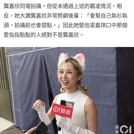
龔嘉欣同場拍攝，但從未遇過上述的霸凌情況。相
反，她大讚龔嘉欣非常照顧後輩：「會幫自己執衫執
頭，拍攝前也會提點。」因此她堅信梁嘉琪口中那個
愛指指點點的人絕對不是龔嘉欣。