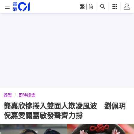
繁
|
简
娛樂
即時娛樂
龔嘉欣慘捲入雙面人欺凌風波 劉佩玥
倪嘉雯關嘉敏發聲齊力撐