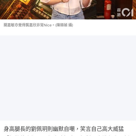
關嘉敏亦覺得龔嘉欣非常Nice。(陳順禎 攝)
身高腿長的劉佩玥則幽默自嘲，笑言自己高大威猛