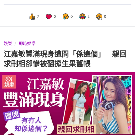
7
0
0
2
0
娛樂
即時娛樂
江嘉敏豐滿現身遭問「係邊個」 親回
求刪相卻慘被翻搲生果舊帳