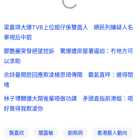
梁嘉琪大爆TVB上位姐仔係雙面人 網民列嫌疑人名
單視后中箭
鄭艷麗突發絕望控訴 驚爆遭房屋署逼迫：冇地方可
以求助
佘詩曼開腔回應欺凌楊思琦傳聞 霸氣直呼：邊得閒
啫
林子博嬲爆大鬧後輩唔做功課 矛頭直指前港姐：唔
好覺得我欺凌你
龔嘉欣
關嘉敏
劉佩玥
香港藝人動向