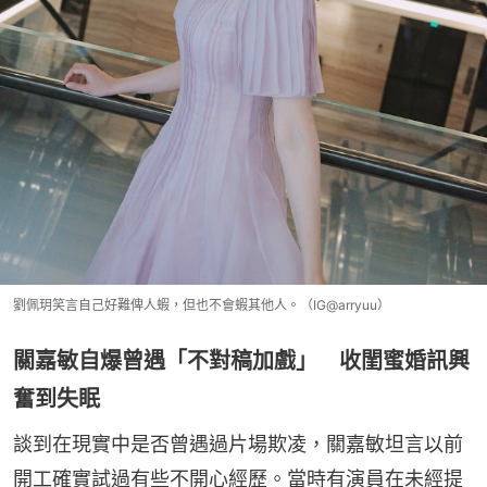
劉佩玥笑言自己好難俾人蝦，但也不會蝦其他人。（IG@arryuu）
關嘉敏自爆曾遇「不對稿加戲」 收閨蜜婚訊興
奮到失眠
談到在現實中是否曾遇過片場欺凌，關嘉敏坦言以前
開工確實試過有些不開心經歷。當時有演員在未經提