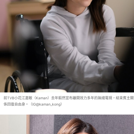
前TVB小花江嘉敏（Kaman）去年毅然宣布離開效力多年的無綫電視，結束賓主關
係回復自由身。（IG@kaman_kong）