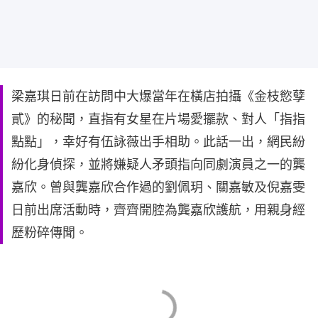
梁嘉琪日前在訪問中大爆當年在橫店拍攝《金枝慾孽
貳》的秘聞，直指有女星在片場愛擺款、對人「指指
點點」，幸好有伍詠薇出手相助。此話一出，網民紛
紛化身偵探，並將嫌疑人矛頭指向同劇演員之一的龔
嘉欣。曾與龔嘉欣合作過的劉佩玥、關嘉敏及倪嘉雯
日前出席活動時，齊齊開腔為龔嘉欣護航，用親身經
歷粉碎傳聞。