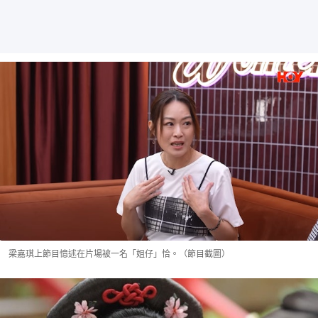
梁嘉琪上節目憶述在片場被一名「姐仔」恰。（節目截圖）