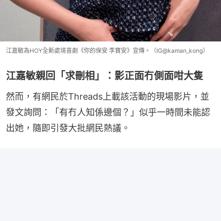
江嘉敏為HOY全新處境喜劇《你的保安 李寶安》宣傳。（IG@kaman_kong）
江嘉敏親回「求刪相」：影正面冇側面咁大隻
然而，有網民於Threads上載該活動的現場影片，並
發文詢問：「有冇人知係邊個？」似乎一時間未能認
出她，隨即引發大批網民熱議。