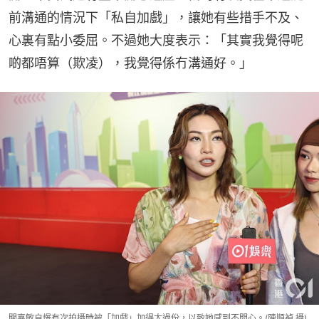
前溝通的情況下「私自加戲」，讓她有些措手不及、
心裏有點小委屈。不過她大度表示：「其實我覺得呢
啲都唔算（欺凌），我覺得係冇溝通好。」
關嘉敏自爆有次拍攝時被「加戲」加得太過份，以致她感到不開心。(陳順禎 攝)