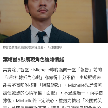
鄧智堅教師級演技秒變窮兇極惡。（公關提供）
葉靖儀5秒展現角色複雜情緒
其實除了智堅，Michelle昨晚臨向一堅「報告」前的
「5秒神轉折內心戲」亦做得十分不俗！由於遲遲未
能按堅哥吩咐找到「隱藏鉅款」，Michelle先是懷著
誠惶誠恐的心情準備「面聖」，不過經過一、兩秒猶
豫後，Michelle終下定決心，並努力擠出「公關式笑