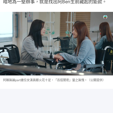
暗地為一堅辦事，就是找出阿Ben生前藏起的鉅款。
阿賴無論part邊位女演員都火花十足，「百搭閨密」當之無愧。（公關提供）