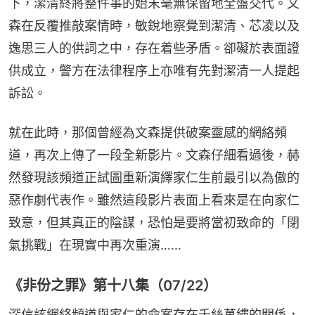
下，潔清終將整件事的始末毫無保留地全盤交代。文
森在反覆推敲案情時，敏銳地察覺到潔清、芯凌以及
逸思三人的供詞之中，存在着些矛盾。卻礙於表面證
供成立，警方在法律程序上亦唯有先對潔清一人提起
訴訟。
就在此時，那個曾經為文森提供破案靈感的網絡頻
道，再次上傳了一段全新影片。文森仔細看過後，赫
然發現該頻道正試圖重新演繹家仁生前最引以為傲的
惡作劇代表作。雖然這段影片表面上看來是在向家仁
致意，但其真正的陰謀，恐怕是要將當初致命的「閉
氣挑戰」在現實中再次重演……
《非份之罪》第十八集（07/22）
深信該網絡頻道與家仁的命案存在千絲萬縷的關係，