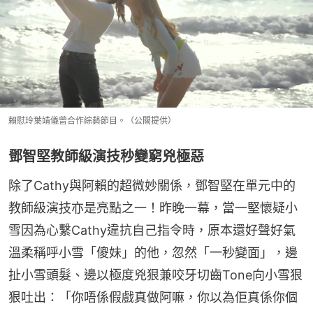
賴慰玲葉靖儀曾合作綜藝節目。（公關提供）
鄧智堅教師級演技秒變窮兇極惡
除了Cathy與阿賴的超微妙關係，鄧智堅在單元中的
教師級演技亦是亮點之一！昨晚一幕，當一堅懷疑小
雪因為心繫Cathy違抗自己指令時，原本還好聲好氣
溫柔稱呼小雪「傻妹」的他，忽然「一秒變面」，邊
扯小雪頭髮、邊以極度兇狠兼咬牙切齒Tone向小雪狠
狠吐出：「你唔係假戲真做阿嘛，你以為佢真係你個