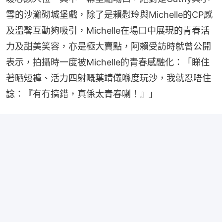
雪的沙灘砌城堡戲，除了是賴慰玲與Michelle的CP感
及溫馨互動夠吸引，Michelle在場口中展現的青春活
力及甜美笑容，亦是極大賣點，阿賴受訪時就曾公開
表示，拍攝時一度被Michelle的青春感融化：「睇住
著晒短褲、活力四射嘅葉靖儀喺度玩沙，我就忍唔住
諗：『有冇搞錯，真係太青春喇！』」