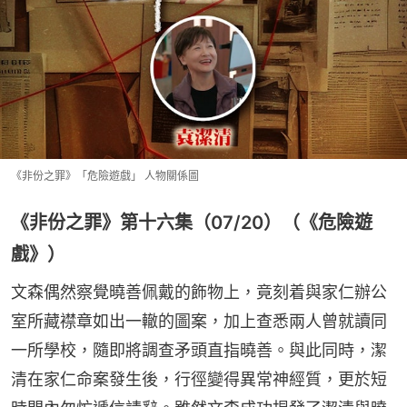
《非份之罪》「危險遊戲」 人物關係圖
《非份之罪》第十六集（07/20）（《危險遊
戲》）
文森偶然察覺曉善佩戴的飾物上，竟刻着與家仁辦公
室所藏襟章如出一轍的圖案，加上查悉兩人曾就讀同
一所學校，隨即將調查矛頭直指曉善。與此同時，潔
清在家仁命案發生後，行徑變得異常神經質，更於短