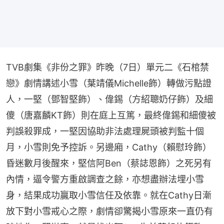
TVB劇集《非份之罪》昨晚（7日）單元二《石棺禁
戀》劇情講述小雪（葉靖儀Michelle飾）轉做污點證
人，一堅（鄧智堅飾）、偉錫（方紹聰奶仔飾）及細
傻（唐嘉麟KT飾）則在庭上互篤，最終偉錫和細傻被
判誤殺罪成，一堅因協助非法處理屍頭被判監十個
月，小雪則免予控訴。另邊廂，Cathy（賴慰玲飾）
昏迷數月後醒來，堅信阿Ben（蔡誌恩飾）之死另有
內情，逼令警方重啟調查之餘，亦想盡辦法埋小雪
身，結果成功贏取小雪信任及依靠。就在Cathy日漸
放下對小雪戒心之際，劇情卻驚揭小雪原來一直仍有