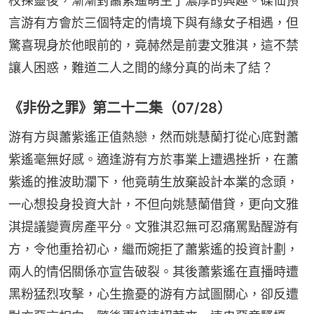
校探靈後，漸漸對蕭紫遙萌生了濃厚的興趣。碟仙預
言游有方會於三個特定的情境下與有緣女子相遇，但
驚喜現身於他眼前的，竟赫然是前妻文雅淇，這不禁
讓人困惑，難道二人之間的緣分真的尚未了結？
《非份之罪》第二十二集（07/28）
游有方與蕭紫遙正值熱戀，然而姚慧蘭打從心底對蕭
紫遙毫無好感。適逢游有方於事業上遭遇挫折，在蕭
紫遙的推波助瀾下，他竟萌生放棄設計本業的念頭，
一心想投身投資大計，不但向姚慧蘭借貸，更向文雅
淇提議變賣房產平分。文雅淇忍無可忍痛罵點醒游有
方，令他重拾初心，繼而婉拒了蕭紫遙的投資計劃，
兩人的情侶關係亦宣告破裂。其後蕭紫遙在直播時遭
黑粉猛烈攻擊，心生擔憂的游有方試圖關心，卻反遭