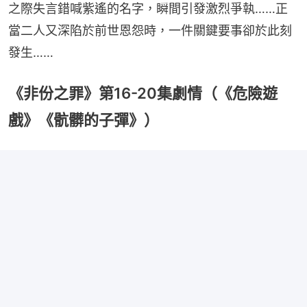
之際失言錯喊紫遙的名字，瞬間引發激烈爭執……正
當二人又深陷於前世恩怨時，一件關鍵要事卻於此刻
發生……
《非份之罪》第16-20集劇情（《危險遊
戲》《骯髒的子彈》）