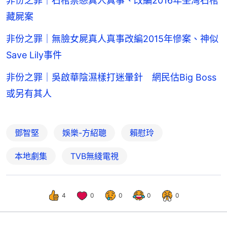
非份之罪｜石棺禁戀真人真事、改編2016年荃灣石棺
藏屍案
非份之罪｜無臉女屍真人真事改編2015年慘案、神似
Save Lily事件
非份之罪｜吳啟華陰濕樣打迷暈針 網民估Big Boss
或另有其人
鄧智堅
娛樂-方紹聰
賴慰玲
本地劇集
TVB無綫電視
4
0
0
0
0