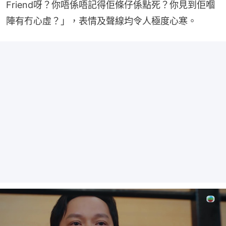
Friend呀？你唔係唔記得佢條仔係點死？你見到佢嗰
陣有冇心虛？」，表情及聲線均令人極度心寒。