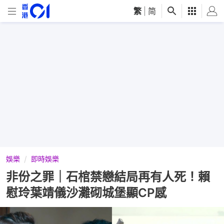
繁
|
简
娛樂
即時娛樂
非份之罪｜石棺禁戀結局再有人死！賴
慰玲葉靖儀沙灘砌城堡顯CP感