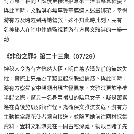
對方惡言相向，隨後更接連招惹來一連串惡意騷擾。
與此同時，文雅淇亦無辜受牽連遭人迷暈綁架，幸得
游有方及時趕到將她營救。殊不知此時此刻，竟有一
名神秘人在暗中偷偷監視着游有方與文雅淇的一舉一
動……
《非份之罪》第二十三集（07/29）
神秘人令游有方恍然大悟，明白蕭紫遙先前的無故失
蹤，實際上只是為了藏匿起來躲避債務。與此同時，
游有方察覺家中頻頻出現古怪異象，文雅淇更於半夢
半醒之際，驚見一名身着裙褂的陰森女子，疑是蕭紫
遙在背後施展邪術作怪。為確保文雅淇安危，游有方
主動擔當護花使者親自接送，並隨同她前往圍村採集
資料，豈料文雅淇竟在一間古宅深處，親眼目睹了先