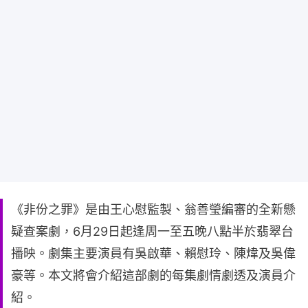
《非份之罪》是由王心慰監製、翁善瑩編審的全新懸
疑查案劇，6月29日起逢周一至五晚八點半於翡翠台
播映。劇集主要演員有吳啟華、賴慰玲、陳煒及吳偉
豪等。本文將會介紹這部劇的每集劇情劇透及演員介
紹。