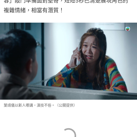
容」敲門準備面對堅哥，短短5秒已清楚展現角色的
複雜情緒，相當有潛質！
葉靖儀以新人嚟講，演技不俗。（公關提供）