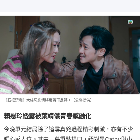
《石棺禁戀》大結局劇情將反轉再反轉。（公關提供）
賴慰玲透露被葉靖儀青春感融化
今晚單元結局除了追尋真兇過程精彩刺激，亦有不少
暖心感人位。其中一幕重點場口，絕對是Cathy與小