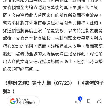
文森傾盡全力追查隱藏在幕後的真正主腦。調查期
間，文森驚悉此人曾因家仁的所作所為而不幸流產，
警方隨即將其列為首要通緝犯展開全力搜捕。此時，
頻道預告將再度上演「閉氣挑戰」以向特定對象展開
報復。文森急忙動身營救，未料到頭來竟是墮入對方
精心設計的陷阱。然而，該頻道並未收手，反而密謀
發動一場轟動全城的大規模現場直播惡作劇。深怕鬧
出人命的文森火速趕抵現場試圖喝止，無奈此時直播
的鏡頭已經亮起……
《非份之罪》第十九集（07/23）（《骯髒的子
彈》）
4
在Google
追蹤《香港01》