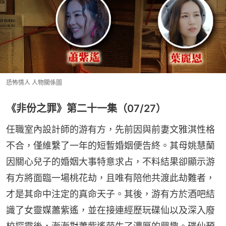
恐怖情人 人物關係圖
《非份之罪》第二十一集（07/27）
任職室內設計師的游有方，先前因與前妻文雅淇性格
不合，僅維繫了一年的短暫婚姻便告終。其母姚慧蘭
因關心兒子的婚姻大事特意求占，不料結果卻顯示游
有方將面臨一場桃花劫，且唯有陪他共渡此劫難者，
才是其命中注定的真命天子。其後，游有方於酒吧結
識了女靈媒蕭紫遙，並在接連經歷玩碟仙以及深入廢