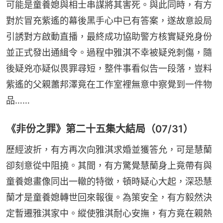
可能是童養媳與相士串謀將其害死。與此同時，有方
對於冒充紫遙的幕後黑手心中已有答案，遂故意設局
引誘對方啟動直播，最終成功協助警方核實疑兇身份
並正式發出通緝令。過程中雅淇不幸被疑兇刺傷，隨
後疑兇亦疑似畏罪尋短，整件事看似告一段落，豈料
紫遙的父親蕭邦澤竟在工作室裡無意中察覺到一件物
品……
《非份之罪》第二十五集大結局（07/31）
歷經波折，有方再次向雅淇求婚並獲答允，可是慧蘭
卻刻意從中阻撓。其間，有方驚覺慧蘭身上竟帶有與
童養媳畫像同出一轍的特徵，頓時疑心大起，深恐慧
蘭才是童養媳轉世回來報復。為策安全，有方毅然決
定暫遷雅淇家中。縱使雅淇耐心安撫，有方竟在親熱