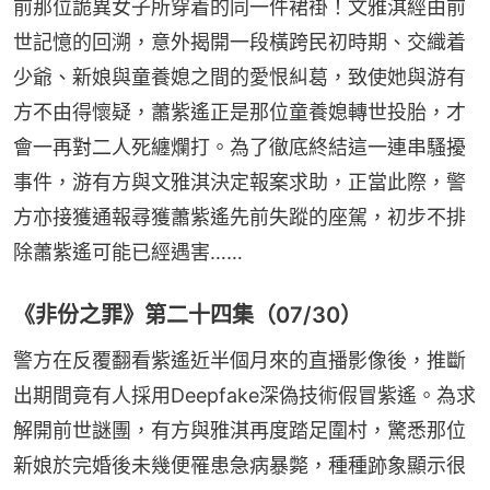
前那位詭異女子所穿着的同一件裙褂！文雅淇經由前
世記憶的回溯，意外揭開一段橫跨民初時期、交織着
少爺、新娘與童養媳之間的愛恨糾葛，致使她與游有
方不由得懷疑，蕭紫遙正是那位童養媳轉世投胎，才
會一再對二人死纏爛打。為了徹底終結這一連串騷擾
事件，游有方與文雅淇決定報案求助，正當此際，警
方亦接獲通報尋獲蕭紫遙先前失蹤的座駕，初步不排
除蕭紫遙可能已經遇害……
《非份之罪》第二十四集（07/30）
警方在反覆翻看紫遙近半個月來的直播影像後，推斷
出期間竟有人採用Deepfake深偽技術假冒紫遙。為求
解開前世謎團，有方與雅淇再度踏足圍村，驚悉那位
新娘於完婚後未幾便罹患急病暴斃，種種跡象顯示很