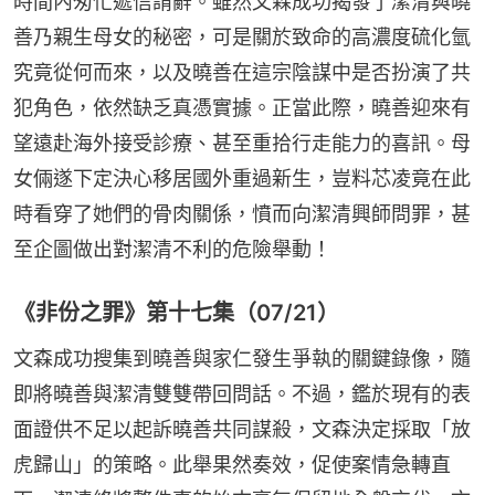
時間內匆忙遞信請辭。雖然文森成功揭發了潔清與曉
善乃親生母女的秘密，可是關於致命的高濃度硫化氫
究竟從何而來，以及曉善在這宗陰謀中是否扮演了共
犯角色，依然缺乏真憑實據。正當此際，曉善迎來有
望遠赴海外接受診療、甚至重拾行走能力的喜訊。母
女倆遂下定決心移居國外重過新生，豈料芯凌竟在此
時看穿了她們的骨肉關係，憤而向潔清興師問罪，甚
至企圖做出對潔清不利的危險舉動！
《非份之罪》第十七集（07/21）
文森成功搜集到曉善與家仁發生爭執的關鍵錄像，隨
即將曉善與潔清雙雙帶回問話。不過，鑑於現有的表
面證供不足以起訴曉善共同謀殺，文森決定採取「放
虎歸山」的策略。此舉果然奏效，促使案情急轉直