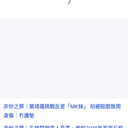
非份之罪｜葉靖儀挑戰反差「MK妹」 拍被毆戲致周
身傷：冇護墊