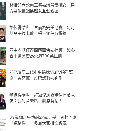
林恬兒老公何正德被爆背妻攬女 男
方疑似攬錫黑超女互動親密
黎彼得離世｜生前為完美老竇 每月
幫兒子找卡數：得一個仔冇得揀
:06
圈中孝順仔泰國四面佛被捕獲 誠心
合十還願曾為父還700萬巨債
前TVB富二代小生過檔ViuTV拍重頭
劇 曾酒駕一度唔認數被判刑
:16
黎彼得離世｜許冠傑撰親筆信悼念故
友：我的音樂路上感恩有您！
:33
63歲關之琳傳戀27歲男模 開腔回應
「嫲孫戀」：多謝大家掛念近況