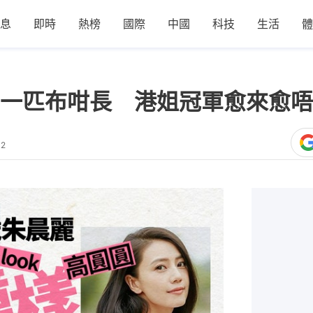
息
即時
熱榜
國際
中國
科技
生活
體
一匹布咁長 港姐冠軍愈來愈唔
12