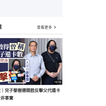
章
查看更多
19:18
逝｜兒子黎樹德開腔反擊父代還卡
分非事實