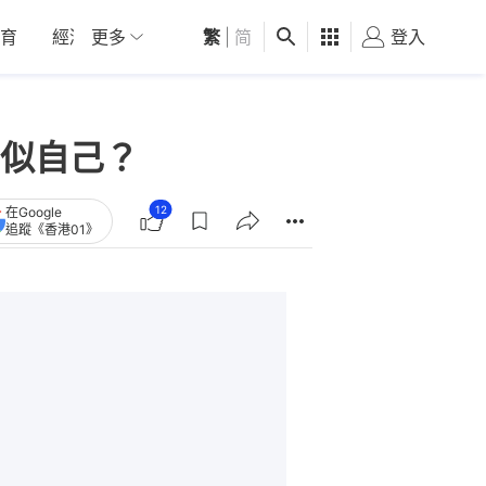
育
經濟
更多
01深圳
繁
觀點
|
简
健康
好食玩飛
登入
女
似自己？
12
在Google
追蹤《香港01》