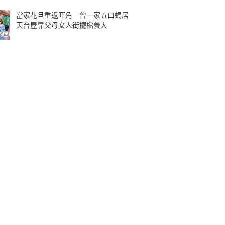
當家花旦重返旺角 曾一家五口蝸居
天台屋靠父母女人街擺檔養大