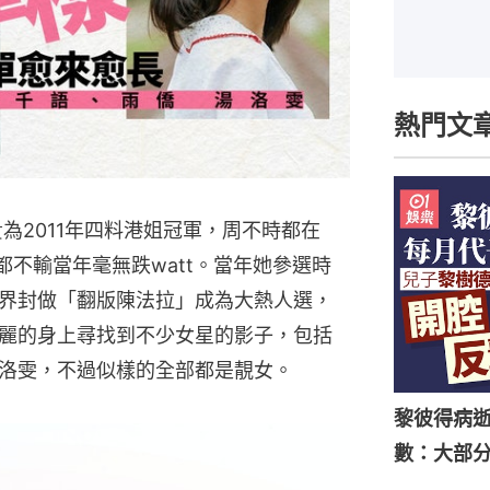
熱門文
）貴為2011年四料港姐冠軍，周不時都在
外形都不輸當年毫無跌watt。當年她參選時
界封做「翻版陳法拉」成為大熱人選，
麗的身上尋找到不少女星的影子，包括
洛雯，不過似樣的全部都是靚女。
黎彼得病
數：大部