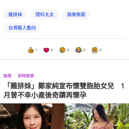
雞排妹
理科太太
娛樂無窮
台灣藝人動向
1
0
0
0
0
娛樂
即時娛樂
「雞排妹」鄭家純宣布懷雙胞胎女兒 1
月曾不幸小產後奇蹟再懷孕