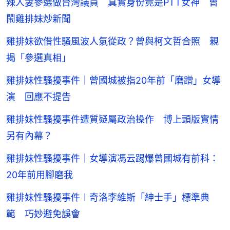
辣人妻參選做台灣議員 真實身份竟是PTT女神 曾
鬧雞排妹炒新聞
雞排妹欲借性騷風波人氣從政？曾與柯文哲合照 親
揭「參選真相」
雞排妹性騷擾事件｜曾國城被指20年前「磨蹭」女導
演 回應不提告
雞排妹性騷擾事件遭質疑屬政治操作 博上頭版實情
另有內幕？
雞排妹性騷擾事件｜女導演馮云踢爆曾國城有前科：
20年前用腳磨我
雞排妹性騷擾事件︱奇洛李維斯「紳士手」標準典
範 巧妙避免誤會