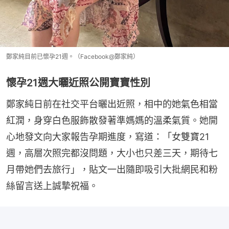
鄭家純目前已懷孕21週。（Facebook@鄭家純）
懷孕21週大曬近照公開寶寶性別
鄭家純日前在社交平台曬出近照，相中的她氣色相當
紅潤，身穿白色服飾散發著準媽媽的溫柔氣質。她開
心地發文向大家報告孕期進度，寫道：「女雙寶21
週，高層次照完都沒問題，大小也只差三天，期待七
月帶她們去旅行」，貼文一出隨即吸引大批網民和粉
絲留言送上誠摯祝福。