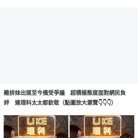
雞排妹出道至今備受爭議　超積極態度面對網民負
評　連理科太太都欽敬（點圖放大瀏覽👇👇👇）