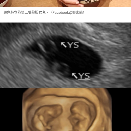
鄭家純宣佈懷上雙胞胎女兒，（Facebook@鄭家純）