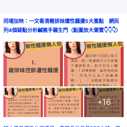
同場加映：一文看清雞排妹遭性騷擾5大重點　網民
列4個疑點分析鹹豬手羅生門（點圖放大瀏覽👇👇👇）
+
16