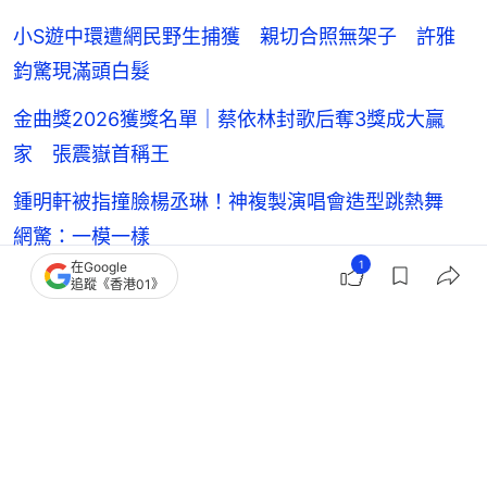
小S遊中環遭網民野生捕獲 親切合照無架子 許雅
鈞驚現滿頭白髮
金曲獎2026獲獎名單｜蔡依林封歌后奪3獎成大贏
家 張震嶽首稱王
鍾明軒被指撞臉楊丞琳！神複製演唱會造型跳熱舞
網驚：一模一樣
1
在Google
「代言人」吳尊怒轟行李失蹤3日 國泰航空深夜火
追蹤《香港01》
速發聲致歉
庾澄慶魏如萱《歌手》遭淘汰首合體 直播大談舊節
目突遭緊急消音
雞排妹
台灣藝人動向