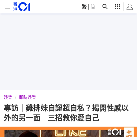
繁
|
简
娛樂
即時娛樂
專訪｜雞排妹自認超自私？揭開性感以
外的另一面 三招教你愛自己