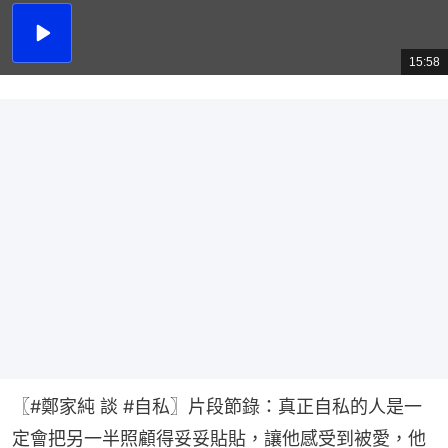
播
放
15:58
總
影
共
片
時
間
〖#鄭家純​ 談 #自私​〗片段節錄：真正自私的人是一
定會把另一半照顧得妥妥貼貼，讓他感受到被愛，他