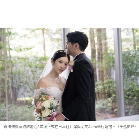
雞排妹鄭家純結婚近3年後正式在日本輕井澤與丈夫Akira舉行婚禮。（千巡影世）