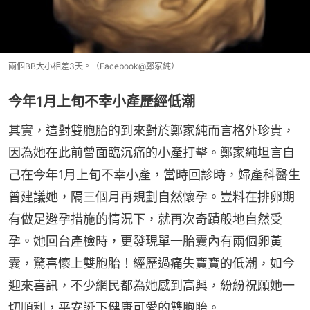
兩個BB大小相差3天。（Facebook@鄭家純）
今年1月上旬不幸小產歷經低潮
其實，這對雙胞胎的到來對於鄭家純而言格外珍貴，
因為她在此前曾面臨沉痛的小產打擊。鄭家純坦言自
己在今年1月上旬不幸小產，當時回診時，婦產科醫生
曾建議她，隔三個月再規劃自然懷孕。豈料在排卵期
有做足避孕措施的情況下，就再次奇蹟般地自然受
孕。她回台產檢時，更發現單一胎囊內有兩個卵黃
囊，驚喜懷上雙胞胎！經歷過痛失寶寶的低潮，如今
迎來喜訊，不少網民都為她感到高興，紛紛祝願她一
切順利，平安誕下健康可愛的雙胞胎。