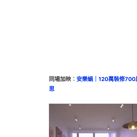
同場加映︰
安樂蝸｜120萬裝修7
思