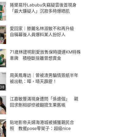
捲樂易玲Labubu失竊疑雲後首現身
「最大嫌疑人」沉寂多時爆晒肌
愛回家｜滕麗名林淑敏不和再升級
自稱幕後人員爆料某人扮好人
71歲林建明割愛放售保時捷連KM特殊
車牌 積極斷捨離曾想賣金
周美鳳專訪｜曾被渣男騙情簽紙半年
被出軌：嘩，晴天霹靂！
:38
江嘉敏豐滿現身遭問「係邊個」 親
回求刪相卻慘被翻搲生果舊帳
貼地影帝夫婦海港城被捕獲親民合
照 教擺pose零架子：超級nice