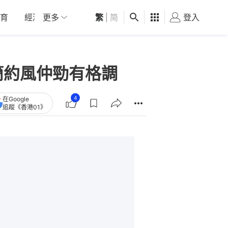
育
經濟
更多
01深圳
繁
觀點
|
简
健康
好食玩飛
登入
女
簡約風仲勁有格調
4
在Google
追蹤《香港01》