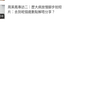
周美鳳專訪二｜歷大病放慢腳步拍短
片：去到呢個歲數點解唔分享？
:38