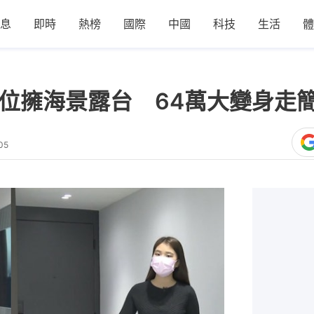
息
即時
熱榜
國際
中國
科技
生活
體
單位擁海景露台 64萬大變身走
05