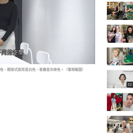
色、開放式廚房是白色、客廳是灰綠色。（電視截圖）
52