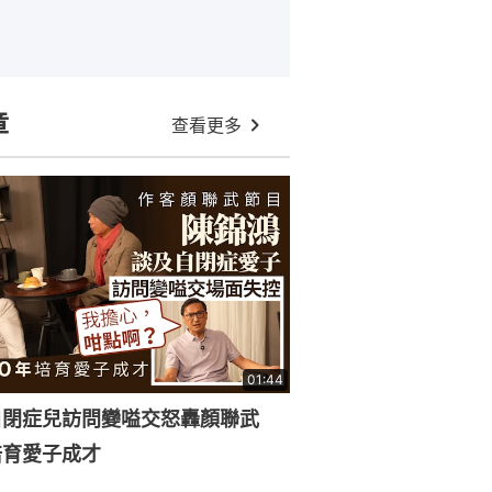
章
查看更多
01:44
自閉症兒訪問變嗌交怒轟顏聯武
培育愛子成才