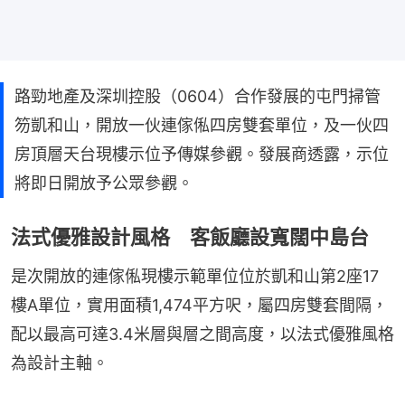
路勁地產及深圳控股（0604）合作發展的屯門掃管
笏凱和山，開放一伙連傢俬四房雙套單位，及一伙四
房頂層天台現樓示位予傳媒參觀。發展商透露，示位
將即日開放予公眾參觀。
法式優雅設計風格 客飯廳設寬闊中島台
是次開放的連傢俬現樓示範單位位於凱和山第2座17
樓A單位，實用面積1,474平方呎，屬四房雙套間隔，
配以最高可達3.4米層與層之間高度，以法式優雅風格
為設計主軸。