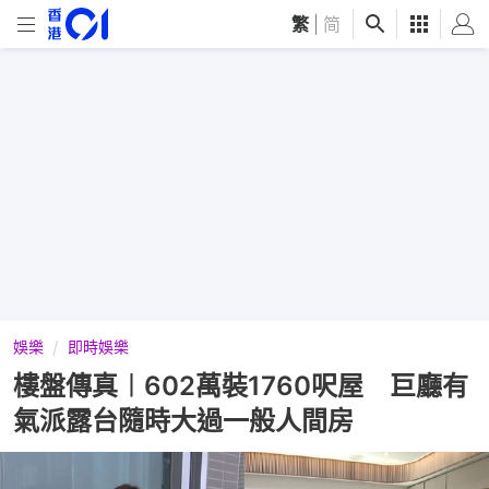
繁
|
简
娛樂
即時娛樂
樓盤傳真︱602萬裝1760呎屋 巨廳有
氣派露台隨時大過一般人間房