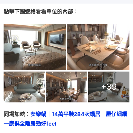
點擊下圖逐格看看單位的內部︰
+
39
同場加映︰
安樂蝸｜14萬平裝284呎蝸居　屋仔細細
一應俱全睡房勁好feel