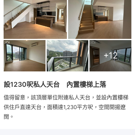
+
12
設1230呎私人天台 內置樓梯上落
值得留意，該頂層單位附連私人天台，並設內置樓梯
供住戶直達天台，面積達1,230平方呎，空間開揚遼
闊。