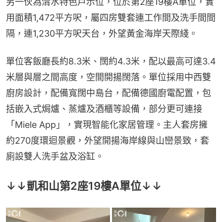
另一伙為清水特色戶示位，位於第2座19樓A單位，實
用面積1,472平方呎，屬四房雙套連工作間及洗手間間
隔，連1,230平方呎天台，外望黃金海岸天際綫。
單位客飯廳長約8.3米、闊約4.3米，配以最高可達3.4
米層與層之間高度，空間開揚闊落。單位採用中西雙
廚房設計，配備寬闊中島台，配備德國廚電配置，包
括嵌入式焗爐、蒸爐及酒櫃等設備，部分更可連接
「Miele App」，實現智能化家居管理。主人套房擁
約270度環迴景觀，外望開揚海岸線與山巒景致，套
廁設雙人洗手盆及浴缸。
↓↓凱和山第2座19樓A單位↓↓