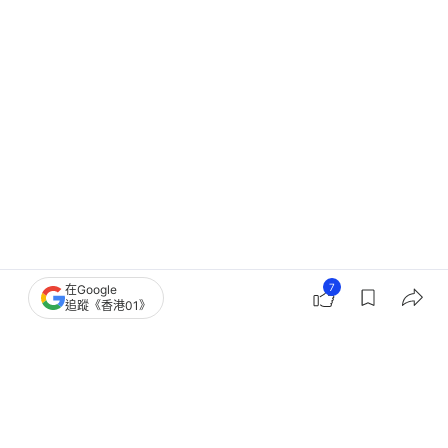
7
在Google
追蹤《香港01》
香港樓市
屯門區樓市
路勁基建
新盤市況
一手樓