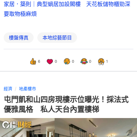
家居．築則｜典型蝸居加設閣樓 天花板儲物櫃勁深
要取物極麻煩
樓盤傳真
本地綜藝節目
6
0
0
0
1
經濟
地產樓市
屯門凱和山四房現樓示位曝光！採法式
優雅風格 私人天台內置樓梯