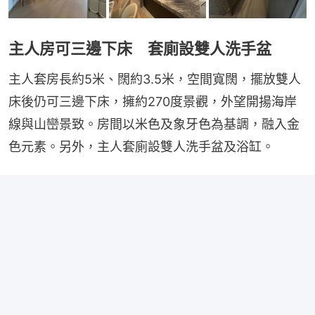
主人房可三邊下床 套廁設雙人洗手盆
主人套房長約5米、闊約3.5米，空間寬闊，擺放雙人
床後仍可三邊下床，擁約270度景觀，外望開揚海岸
線與山巒景致。房間以米色及象牙色為基調，融入金
色元素。另外，主人套廁設雙人洗手盆及浴缸。