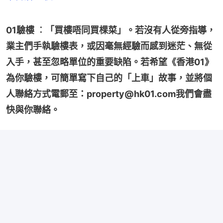
01驗樓 ︰「買樓唔同買棵菜」。若沒有人從旁指導，
業主們手執驗樓表，或因毫無經驗而感到迷茫、無從
入手，甚至忽略單位的重要缺陷。若希望《香港01》
為你驗樓，可簡單寫下自己的「上車」故事，並將個
人聯絡方式電郵至：property@hk01.com我們會盡
快與你聯絡。