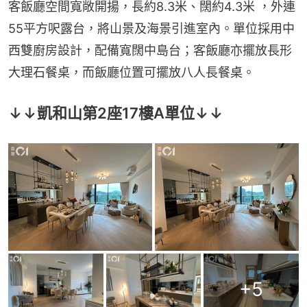
客飯廳空間寬敞開揚，長約8.3米、闊約4.3米 ，外連
55平方呎露台，將山景及海景引進室內。單位採用中
西雙廚房設計，配備寬闊中島台；客飯廳亦擺放長形
大理石餐桌，而飯廳位置可擺放八人長餐桌。
↓↓凱和山第2座17樓A單位↓↓
+
5