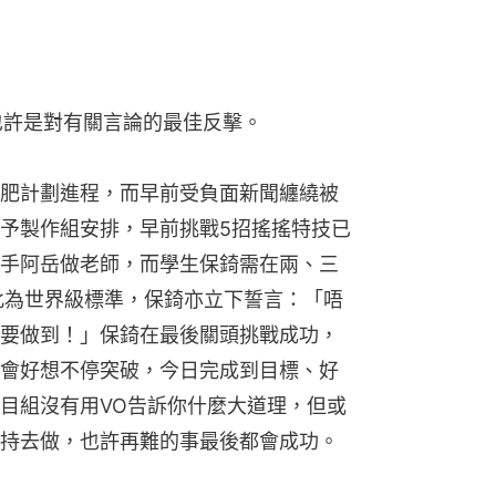
也許是對有關言論的最佳反擊。
肥計劃進程，而早前受負面新聞纏繞被
予製作組安排，早前挑戰5招搖搖特技已
手阿岳做老師，而學生保錡需在兩、三
此為世界級標準，保錡亦立下誓言：「唔
要做到！」保錡在最後關頭挑戰成功，
會好想不停突破，今日完成到目標、好
目組沒有用VO告訴你什麼大道理，但或
持去做，也許再難的事最後都會成功。