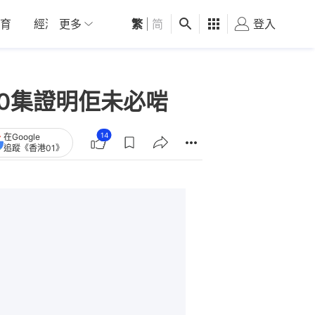
育
經濟
更多
01深圳
繁
觀點
|
简
健康
好食玩飛
登入
女
10集證明佢未必啱
14
在Google
追蹤《香港01》