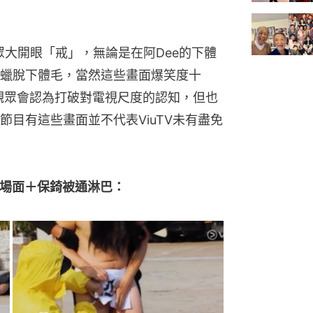
眾大開眼「戒」，無論是在阿Dee的下體
蠟脫下體毛，當然這些畫面爆笑度十
觀眾會認為打破對電視尺度的認知，但也
目有這些畫面並不代表ViuTV未有盡免
」場面＋保錡被通淋巴：