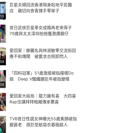
巨星夫婦回流香港現身貼地平民麵
店 親切向食客揮手零架子
:13
昔日武俠巨星奉女成婚再老來得子
79歲與太太深圳拍拖獲激讚靚仔
愛回家｜滕麗名與林淑敏零交流拒回
應不和傳聞 被要求合照即閃人
:59
「四料冠軍」51歲激瘦被指撞樣Do
姐 Deep V騷纖腿近年被指變樣
:38
愛回家大結局｜龍力蓮有喜 大四喜
Rap住講拜拜暗藏傳承驚喜
TVB昔日性感女神曝光55歲素顏被指
變蒼老 孭巨型紙袋衣着極路人