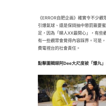
《ERROR自肥企画》確實令不少觀
引爆氣球、還是保錡抽中懲罰籤要蜜
足，因為「睇人XX最開心」，有些
有一些觀眾會覺得內容踩界。可是，節
費電視台的社會責任。
點擊圖輯睇阿Dee大尺度被「爆丸