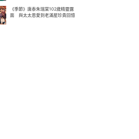
《季節》唐泰朱瑞棠102歲精靈露
面 與太太恩愛到老滿屋珍貴回憶