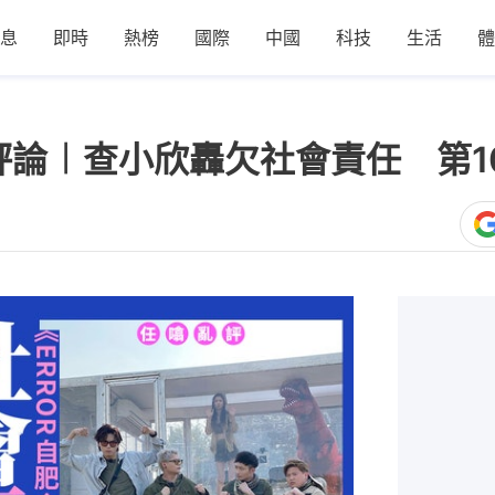
息
即時
熱榜
國際
中國
科技
生活
體
．評論︱查小欣轟欠社會責任 第
1