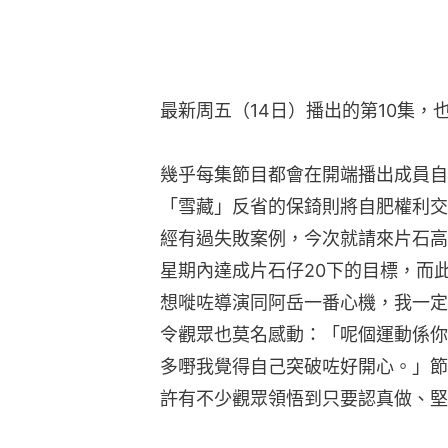
最新周五（14日）播出的第10集，
幾乎每集節目都會在開端播出成員自
「雪藏」反省的保錡則將自肥權利交
經有過失敗案例，今次就請來片石高
星期內達成片石仔20下的目標，而
想嘥咗導演同阿岳一番心機，我一定
令觀眾也莫名感動：「呢個運動係你
多嘢我覺得自己突破咗好開心。」節
許有不少觀眾領悟到只要認真做、堅