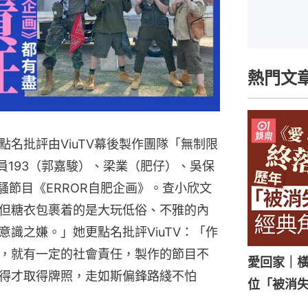
熱門文
名批評由ViuTV幕後製作團隊「無制限
成員193（郭嘉駿）、梁業（肥仔）、吳保
騷節目《ERROR自肥企画》。查小欣文
但糖衣包裹着的是大玩低俗、不雅的內
識之嫌。」她更點名批評ViuTV：「作
，就有一定的社會責任，製作的節目不
愛回家｜橫
得才取得牌照，走如斯偏鋒路綫不怕
位「被消