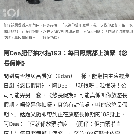
肥仔話想做殺人犯角色，阿Dee接：「以為你做印尼盾，我一定做印尼劍，佢可以
做印尼槍。」保錡說他可以拍MARVEL做印尼俠，阿Dee回應：「你呢？你做釐印
俠啦，專收釐印費。」（陳順禎攝）
阿Dee肥仔抽水指193：每日照鏡都上演緊《悠
長假期》
問到會否想與呂爵安（Edan）一樣，能翻拍主演經典
日劇《悠長假期》，阿Dee：「我恨呀！我恨呀！公
司可能畀另一套，《悠長假期》可能真係叫你放悠長
假期，唔係畀你拍囉，真係有封信喎，叫你放悠長假
期。」話題又隨即帶到正在放悠長假期的193身上，
阿Dee：「佢就係放緊啦嘛！（肥仔：佢拍緊啦直
情！）每日照鏡都上演緊。」至於193何時才放完