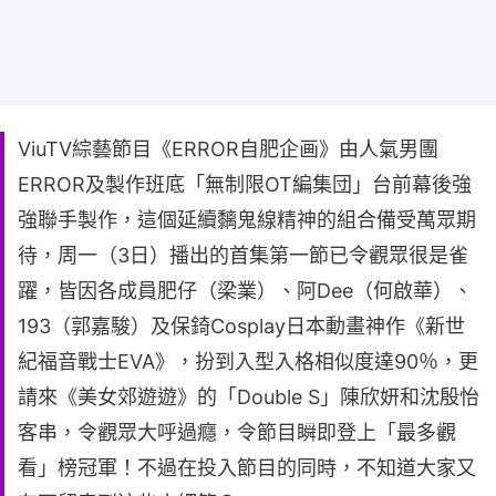
ViuTV綜藝節目《ERROR自肥企画》由人氣男團
ERROR及製作班底「無制限OT編集団」台前幕後強
強聯手製作，這個延續黐鬼線精神的組合備受萬眾期
待，周一（3日）播出的首集第一節已令觀眾很是雀
躍，皆因各成員肥仔（梁業）、阿Dee（何啟華）、
193（郭嘉駿）及保錡Cosplay日本動畫神作《新世
紀福音戰士EVA》，扮到入型入格相似度達90％，更
請來《美女郊遊遊》的「Double S」陳欣妍和沈殷怡
客串，令觀眾大呼過癮，令節目瞬即登上「最多觀
看」榜冠軍！不過在投入節目的同時，不知道大家又