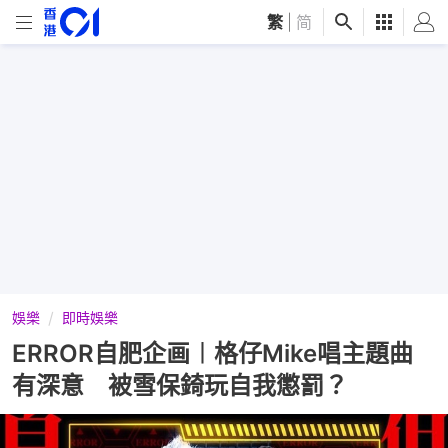
繁
|
简
娛樂
即時娛樂
ERROR自肥企画︱格仔Mike唱主題曲
有深意 被雪保錡玩自我懲罰？