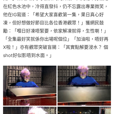
在紅色水池中，冷得直發抖，仍不忘露出專業微笑，
他在IG寫道：「希望大家喜歡第一集，果日真心好
凍，但好想做好節目比各位香港觀眾！」獲網民鼓
勵：「嗰日好凍唔緊要，依家解凍就得，生性喇！」
「全集最好笑就係你出場呢個位」「加油啦，唔好再
X啦！」亦有觀眾突破盲腸：「其實點解要浸水？ 個
shot好似影唔到水面。」