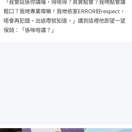
「我會話係你講囉，得唔得？其實點會？我哋點會講
粗口？我哋專業㗎嘛！我哋依家ERROR好respect，
唔會再犯錯，出返嚟就知道。」講到這裡他即望一望
保錡：「係咪咁講？」