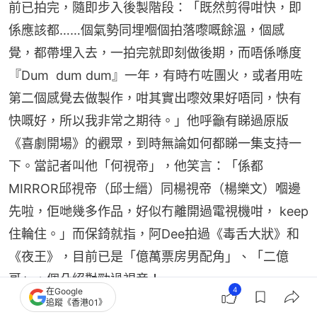
前已拍完，隨即步入後製階段：「既然剪得咁快，即
係應該都……個氣勢同埋嗰個拍落嚟嘅餘溫，個感
覺，都帶埋入去，一拍完就即刻做後期，而唔係喺度
『Dum  dum dum』一年，有時冇咗團火，或者用咗
第二個感覺去做製作，咁其實出嚟效果好唔同，快有
快嘅好，所以我非常之期待。」他呼籲有睇過原版
《喜劇開場》的觀眾，到時無論如何都睇一集支持一
下。當記者叫他「何視帝」，他笑言：「係都
MIRROR邱視帝（邱士縉）同楊視帝（楊樂文）嗰邊
先啦，佢哋幾多作品，好似冇離開過電視機咁， keep
住輪住。」而保錡就指，阿Dee拍過《毒舌大狀》和
《夜王》，目前已是「億萬票房男配角」、「二億
哥」，個朵絕對勁過視帝！
4
在Google
追蹤《香港01》