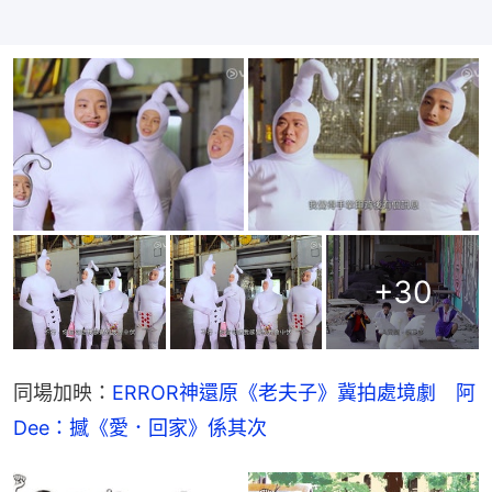
+
30
同場加映：
ERROR神還原《老夫子》冀拍處境劇　阿
Dee：撼《愛．回家》係其次