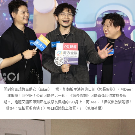
問到會否想與呂爵安（Edan）一樣，能翻拍主演經典日劇《悠長假期》，阿Dee：
「我恨呀！我恨呀！公司可能畀另一套，《悠長假期》可能真係叫你放悠長假
期。」話題又隨即帶到正在放悠長假期的193身上，阿Dee：「佢就係放緊啦嘛！
（肥仔：佢拍緊啦直情！）每日照鏡都上演緊。」（陳順禎攝）