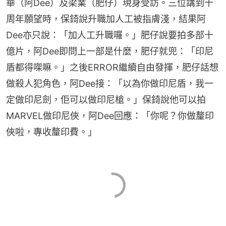
華（阿Dee）及梁業（肥仔）現身受訪。三位講到十
周年願望時，保錡說升職加人工被指膚淺，結果阿
Dee亦只說：「加人工升職囉。」肥仔說要拍多部十
億片，阿Dee即問上一部是什麼，肥仔就兜：「印尼
盾都得㗎嘛。」之後ERROR繼續自由發揮，肥仔話想
做殺人犯角色，阿Dee接：「以為你做印尼盾，我一
定做印尼劍，佢可以做印尼槍。」保錡說他可以拍
MARVEL做印尼俠，阿Dee回應：「你呢？你做釐印
俠啦，專收釐印費。」