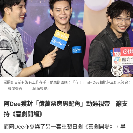
當問到目前有沒有工作在手，他果斷回應：「冇！」而阿Dee和肥仔立即大笑說：
「 妙問妙答！」（陳順禎攝）
阿Dee獲封「億萬票房男配角」勁過視帝 籲支
持《喜劇開場》
而阿Dee亦參與了另一套重製日劇《喜劇開場》，早