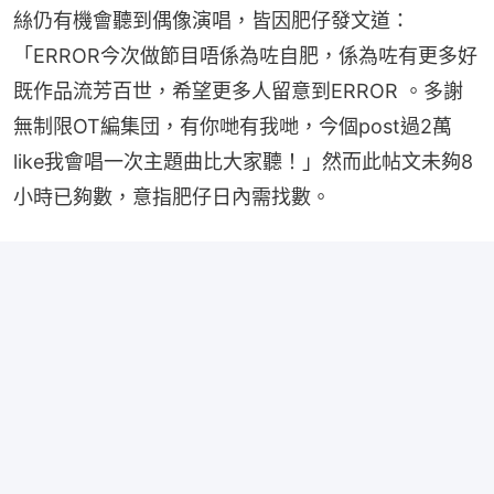
絲仍有機會聽到偶像演唱，皆因肥仔發文道：
「ERROR今次做節目唔係為咗自肥，係為咗有更多好
既作品流芳百世，希望更多人留意到ERROR 。多謝
無制限OT編集団，有你哋有我哋，今個post過2萬
like我會唱一次主題曲比大家聽！」然而此帖文未夠8
小時已夠數，意指肥仔日內需找數。