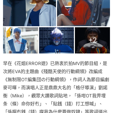
+
2
早在《花姐ERROR遊》已熱衷於拍MV的節目組，是
次將EVA的主題曲《殘酷天使的行動綱領》改編成
《無制限OT編集団の行動綱領》，作詞人為節目編劇
麥可暉，而演唱人正是鼎鼎大名的「格仔導演」劉諾
衡（Mike），觀眾大讚歌詞貼地，「係咁OT我畀埋
条（條）命你好冇」、「貼銭（錢）打工想喊」、
「係啊冇銭（錢）㗎我為什麽要做奴隷」等歌詞道出