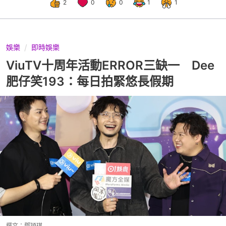
2
0
0
1
1
娛樂
即時娛樂
ViuTV十周年活動ERROR三缺一 Dee
肥仔笑193：每日拍緊悠長假期
撰文：
鄧穎琪