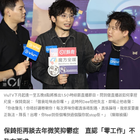
ViuTV下月起逢一至五晚8點將推出1.5小時綜藝直播節目，問到做直播該如何拿捏
尺度，保錡竟說：「做衰咗咪由佢囉。」此時阿Dee怕他失言，即喝止他收聲：
「你收聲先！你唔好講嘢喇你！每次畀咪你都真係唔對路，真係躁呀，我依家要嚴
正執法，隊長！出嚟，你feel到佢個嘴快過個腦你就stop佢。」（陳順禎攝）
保錡拒再談去年微笑抑鬱症 直認「零工作」不