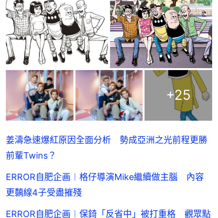
+
25
姜濤急速爆紅原因全面分析 勢成亞洲之光前程更勝
前輩Twins？
ERROR自肥企画︱格仔導演Mike繼續做主腦 內容
更黐線4子受盡摧殘
ERROR自肥企画︱保錡「反省中」被打重格 觀眾點