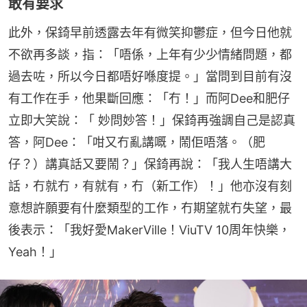
敢有要求
此外，保錡早前透露去年有微笑抑鬱症，但今日他就
不欲再多談，指：「唔係，上年有少少情緒問題，都
過去咗，所以今日都唔好喺度提。」當問到目前有沒
有工作在手，他果斷回應：「冇！」而阿Dee和肥仔
立即大笑說：「 妙問妙答！」保錡再強調自己是認真
答，阿Dee：「咁又冇亂講嘅，鬧佢唔落。（肥
仔？）講真話又要鬧？」保錡再說：「我人生唔講大
話，冇就冇，有就有，冇（新工作）！」他亦沒有刻
意想許願要有什麼類型的工作，冇期望就冇失望，最
後表示：「我好愛MakerVille！ViuTV 10周年快樂，
Yeah！」