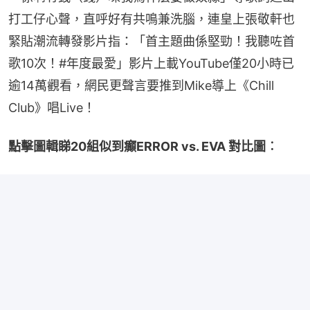
打工仔心聲，直呼好有共鳴兼洗腦，連皇上張敬軒也
緊貼潮流轉發影片指：「首主題曲係堅勁！我聽咗首
歌10次！#年度最愛」影片上載YouTube僅20小時已
逾14萬觀看，網民更聲言要推到Mike導上《Chill 
Club》唱Live！
點擊圖輯睇20組似到癲ERROR vs. EVA 對比圖︰