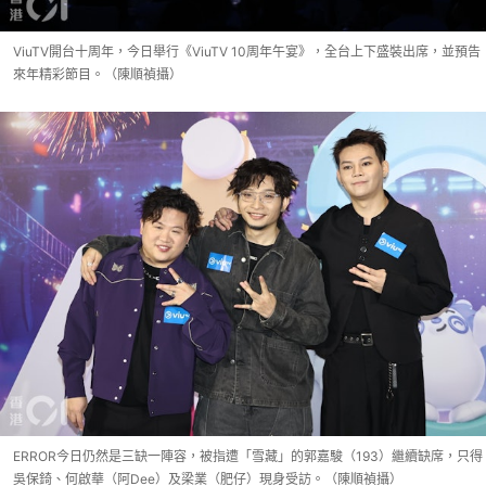
ViuTV開台十周年，今日舉行《ViuTV 10周年午宴》，全台上下盛裝出席，並預告
來年精彩節目。（陳順禎攝）
ERROR今日仍然是三缺一陣容，被指遭「雪藏」的郭嘉駿（193）繼續缺席，只得
吳保錡、何啟華（阿Dee）及梁業（肥仔）現身受訪。（陳順禎攝）