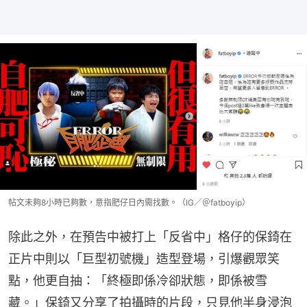
帖文未夠8小時已夠數，意指肥仔日內需找數。（IG／＠fatboyip）
除此之外，在預告中被打上「反省中」格仔的保錡在
正片中則以「巨型初號機」造型登場，引爆觀眾笑
點，他更自抽：「終極即係冷卻狀態，即係被雪
藏。」保錡又分享了拍攝時的片段，只見他半身浸泡