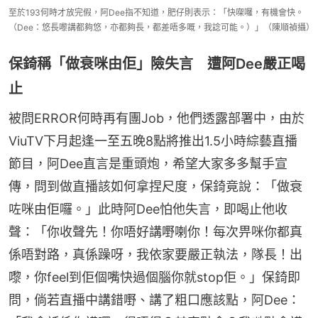
至於193何時才放完假，阿Dee指不知道，肥仔則表示：「快㗎囉，有機會快。
（Dee：悠長嚟講都夠悠，亦都夠長，都差唔多嘅，我諗可能。）」（陳順禎攝）
保錡稱「做衰咪由佢」險失言 遭阿Dee嚴正喝
止
被問ERROR何時再有團Job，他們透露部署中，由於
ViuTV下月起逢一至五晚8點將推出1.5小時綜藝直播
節目，阿Dee直言是重頭炮，希望大家多多幫手宣
傳，問到做直播該如何拿捏尺度，保錡竟說：「做衰
咗咪由佢囉。」此時阿Dee怕他失言，即喝止他收
聲：「你收聲先！你唔好講嘢喇你！每次畀咪你都真
係唔對路，真係躁呀，我依家要嚴正執法，隊長！出
嚟，你feel到佢個嘴快過個腦你就stop佢。」保錡即
問，倘若直播中講錯嘢、講了粗口應該點，阿Dee：