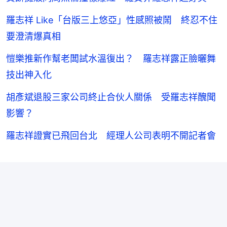
羅志祥 Like「台版三上悠亞」性感照被鬧 終忍不住
要澄清爆真相
愷樂推新作幫老闆試水溫復出？ 羅志祥露正臉曬舞
技出神入化
胡彥斌退股三家公司終止合伙人關係 受羅志祥醜聞
影響？
羅志祥證實已飛回台北 經理人公司表明不開記者會