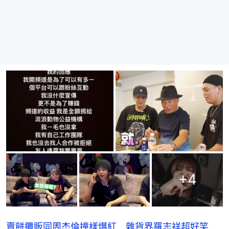
+
4
賣餅攤販同周杰倫撞樣爆紅 雜貨界羅志祥超好笑