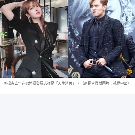
周揚青去年在微博揭發羅志祥是「天生渣男」 。（周揚青微博圖片﹑視覺中國）