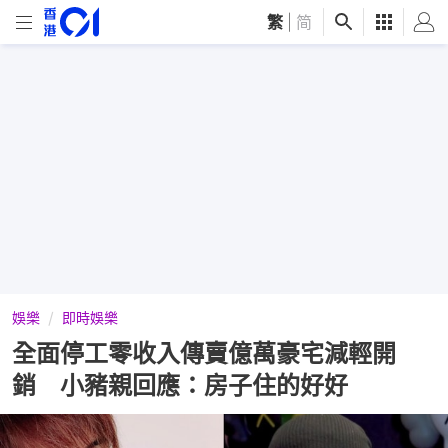
繁
|
简
娛樂
即時娛樂
全面停工零收入傳賣億萬豪宅減輕開
銷 小豬親回應：房子住的好好