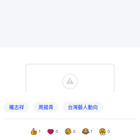
羅志祥
周揚青
台灣藝人動向
1
0
0
1
0