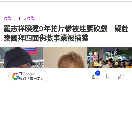
娛樂
即時娛樂
羅志祥睽違9年拍片慘被連累砍戲 疑赴
泰國拜四面佛救事業被捕獲
2
在Google
追蹤《香港01》
撰文：
小白
出版：
2026-08-04 17:15
更新：
2026-08-04 17:15