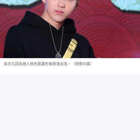
吳亦凡因為捲入桃色風暴形象跌落谷底。（視覺中國）