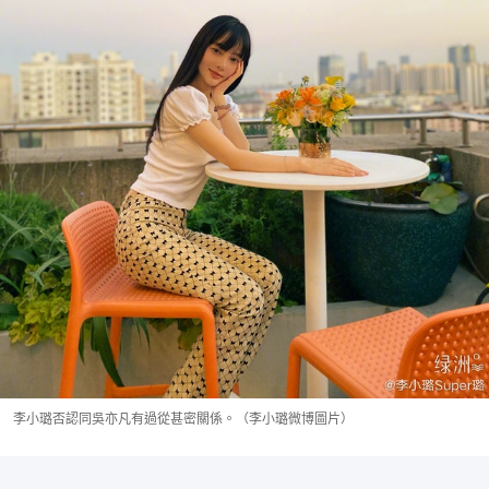
李小璐否認同吳亦凡有過從甚密關係。（李小璐微博圖片）