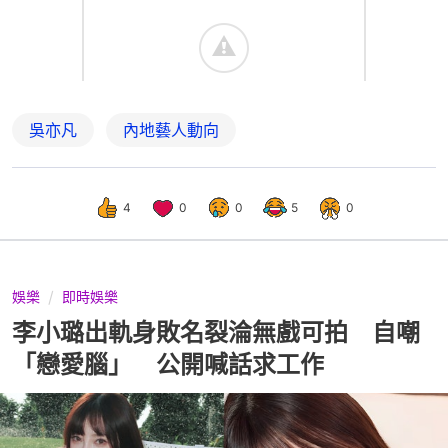
吳亦凡
內地藝人動向
4
0
0
5
0
娛樂
即時娛樂
李小璐出軌身敗名裂淪無戲可拍 自嘲
「戀愛腦」 公開喊話求工作