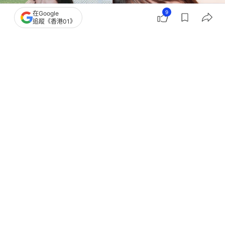
9
在Google
追蹤《香港01》
撰文：
TVBS新聞網
出版：
2026-06-30 19:30
更新：
2026-06-30 19:30