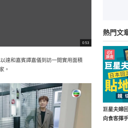
熱門文
0:53
總
共
時
間
狄以達和嘉賓譚嘉儀到訪一間實用面積
家。
巨星夫婦
向食客揮