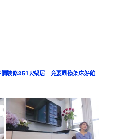
平價裝修351呎蝸居　竟要瞓碌架床好離