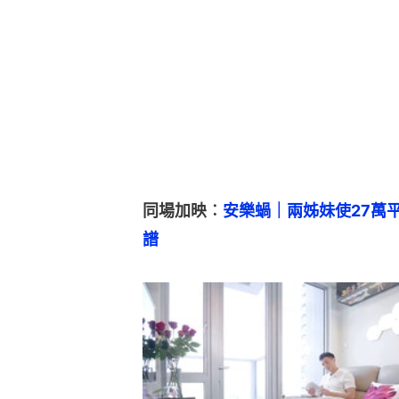
同場加映︰
安樂蝸｜兩姊妹使27萬
譜