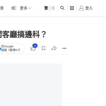
育
經濟
更多
01深圳
繁
觀點
|
简
健康
好食玩飛
登入
女
關客廳搞邊科？
24
在Google
追蹤《香港01》