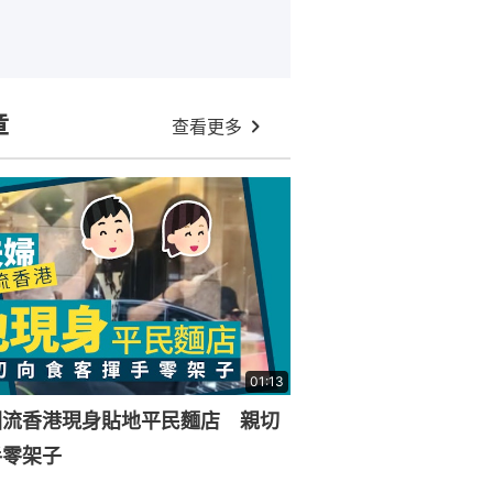
章
查看更多
01:13
回流香港現身貼地平民麵店 親切
手零架子