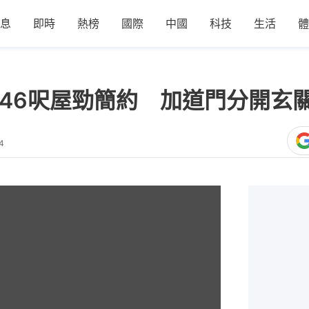
息
即時
熱榜
國際
中國
科技
生活
體
446呎屋勁簡約 加道門分開玄
4