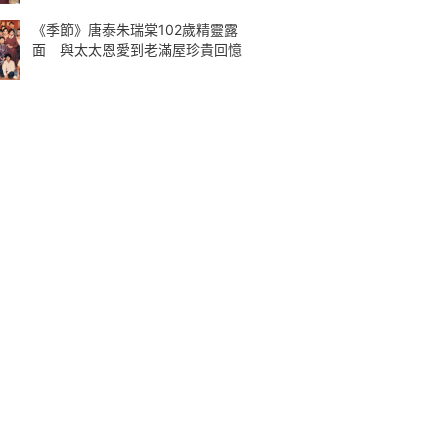
《季節》唐泰朱瑞棠102歲精靈露
面 與太太恩愛到老滿屋珍貴回憶