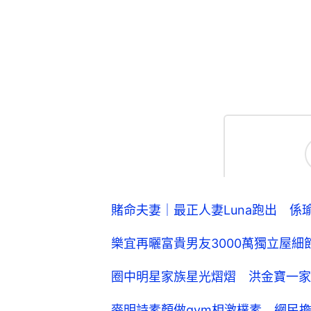
賭命夫妻｜最正人妻Luna跑出 係
樂宜再曬富貴男友3000萬獨立屋
圈中明星家族星光熠熠 洪金寶一家
麥明詩素顏做gym相激樸素 網民