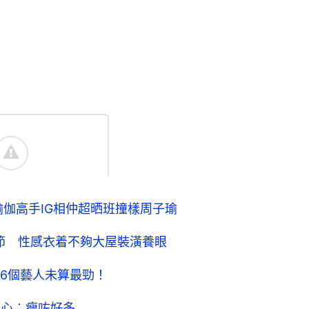
瑜伽高手IG相仲超晒班撞樣周子瑜
細節 性感衣着不夠大屋裝潢養眼
6個藝人未算最勁！
擔心︰瘦咗好多