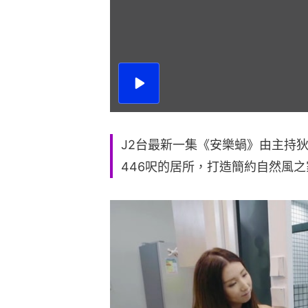
播
放
影
片
J2台最新一集《安樂蝸》由主持
446呎的居所，打造簡約自然風之