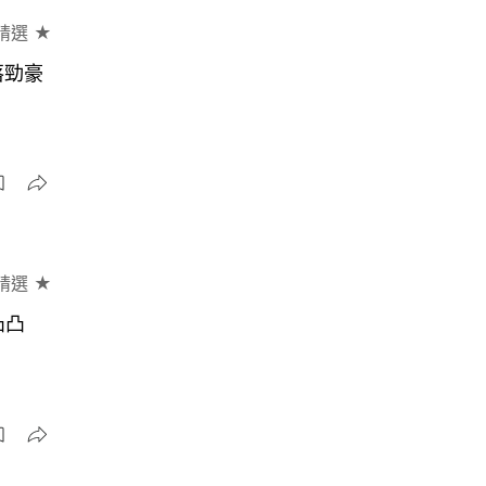
精選 ★
落勁豪
精選 ★
凸凸