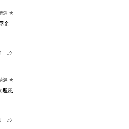
精選 ★
靠屋企
精選 ★
b避風