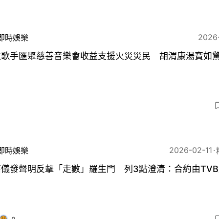
2026
即時娛樂
位歌手匯聚慈善音樂會收益支援火災災民 胡渭康湯寶如
2026-02-11
即時娛樂
儀發聲明反擊「走數」羅生門 列3點澄清：合約由TV