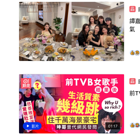
譚
氣
前
01:17
影片