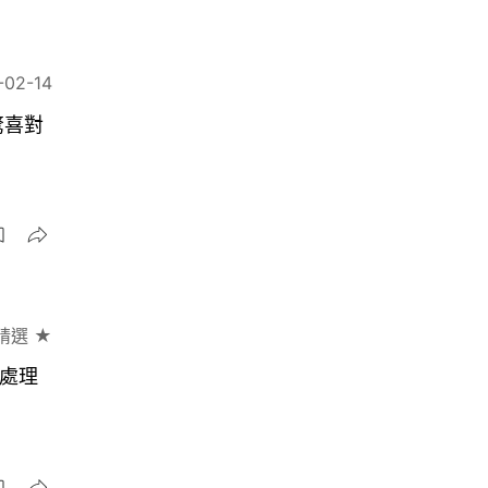
-02-14
驚喜對
精選 ★
B處理