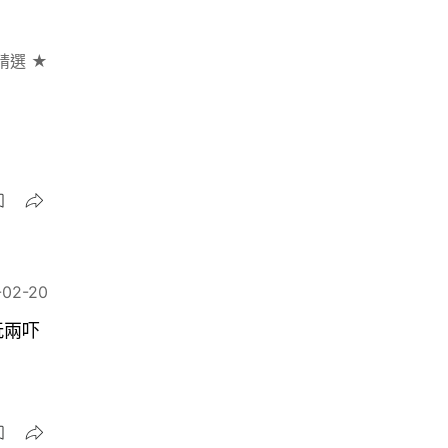
精選 ★
」
-02-20
玩兩吓