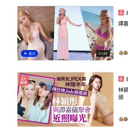
譚嘉
01:56
影片
林穎
頭