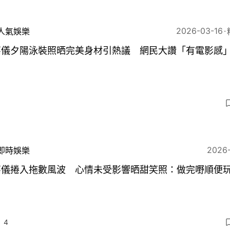
2026-03-16
人氣娛樂
嘉儀夕陽泳裝照晒完美身材引熱議 網民大讚「有電影感
5
2026
即時娛樂
嘉儀捲入拖數風波 心情未受影響晒甜笑照：做完嘢順便
4