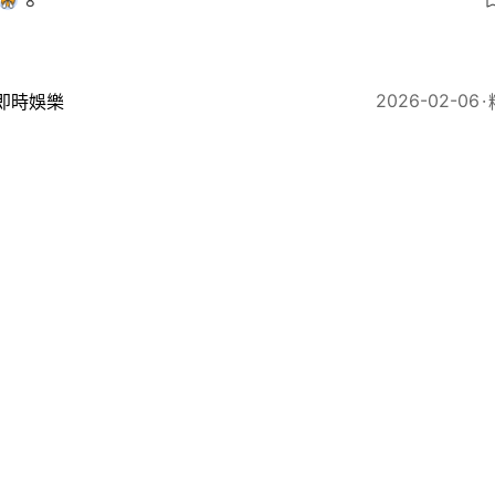
8
2026-02-06
即時娛樂
嘉儀開騷爆「走數」羅生門！被指主辦人發聲明怒訴譚嘉
31
2026
即時娛樂
嘉儀、孔德賢、陳熙蕊及梁栩寧風雨不改 與公眾共倡寵