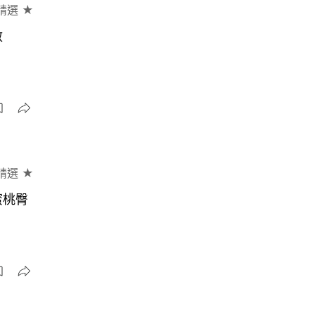
精選 ★
數
精選 ★
蜜桃臀