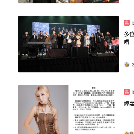
多
唱
2
譚嘉