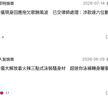
2026-07-14
即時娛樂
嘉儀現身回應拖欠歌酬風波 已交律師處理：涉款達六位
4
2026-06-29
人氣娛樂
嘉儀大解放着火辣三點式泳裝騷身材 超迷你泳褲轉身曬
17