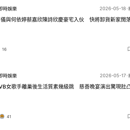
2026-05-18
即時娛樂
嘉儀與何依婷蔡嘉欣陳詩欣慶豪宅入伙 快將卸貨新家闊
16
2026-05-17
即時娛樂
TVB女歌手離巢後生活質素幾級跳 慈善晚宴演出驚現肚
41