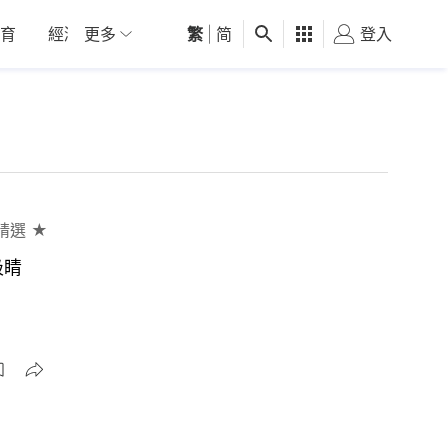
育
經濟
更多
01深圳
繁
觀點
|
简
健康
好食玩飛
登入
女
精選 ★
吸睛