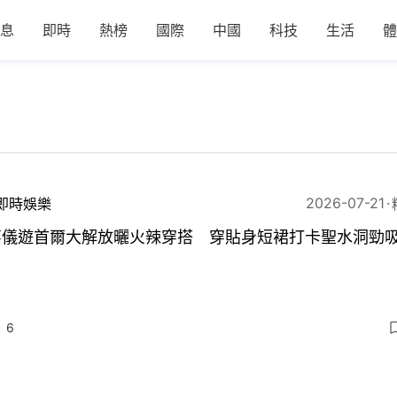
息
即時
熱榜
國際
中國
科技
生活
體
2026-07-21
即時娛樂
嘉儀遊首爾大解放曬火辣穿搭 穿貼身短裙打卡聖水洞勁
6