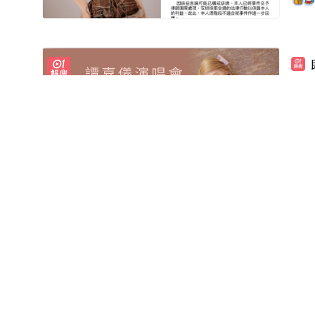
譚
主
01:36
影片
譚