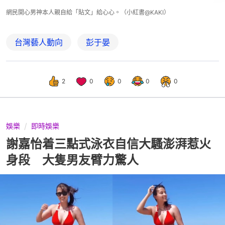
網民開心男神本人親自給「貼文」給心心。（小紅書@KAKI）
台灣藝人動向
彭于晏
2
0
0
0
0
娛樂
即時娛樂
謝嘉怡着三點式泳衣自信大騷澎湃惹火
身段 大隻男友臂力驚人