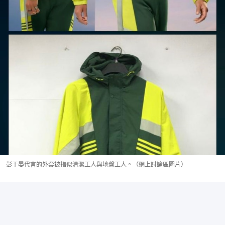
彭于晏代言的外套被指似清潔工人與地盤工人。（網上討論區圖片）