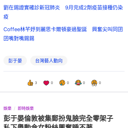
劉在錫證實確診新冠肺炎 9月完成2劑疫苗接種仍染
疫
Coffee林芊妤到麗思卡爾頓豪過聖誕 興奮尖叫同囝
囝嘴對嘴錫錫
彭于晏
台灣藝人動向
3
0
0
0
0
娛樂
即時娛樂
彭于晏倫敦被集郵扮鬼臉完全零架子
私下舉動令女粉絲興奮睡不著