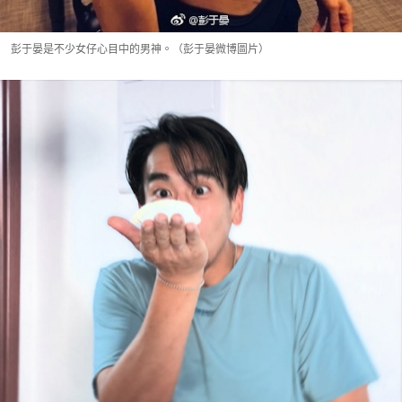
彭于晏是不少女仔心目中的男神。（彭于晏微博圖片）