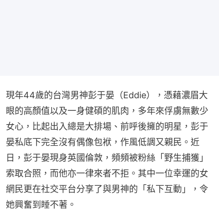
現年44歲的台灣男神彭于晏（Eddie），憑藉濃眉大
眼的高顏值以及一身健碩的肌肉，多年來俘虜無數少
女心，比起出入總是大排場、前呼後擁的明星，彭于
晏私底下完全沒有偶像包袱，作風低調又親民。近
日，彭于晏現身英國倫敦，頻頻被粉絲「野生捕獲」
索取合照，而他亦一律來者不拒。其中一位幸運的女
網民更在社交平台分享了與男神的「私下互動」，令
她興奮到睡不著。