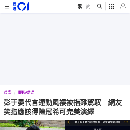
繁
|
简
娛樂
即時娛樂
彭于晏代言運動風褸被指難駕馭 網友
笑指應該得陳冠希可完美演繹