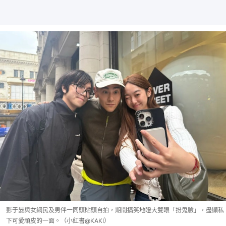
彭于晏與女網民及男伴一同頭貼頭自拍，期間搞笑地瞪大雙眼「扮鬼臉」，盡顯私
下可愛頑皮的一面。（小紅書@KAKI）