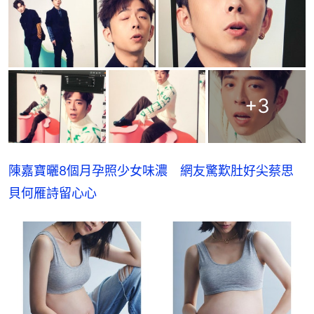
+
3
陳嘉寶曬8個月孕照少女味濃　網友驚歎肚好尖蔡思
貝何雁詩留心心