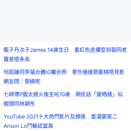
甄子丹次子James 14歲生日 着紅色皮褸型到裂同老
竇差唔多高
何超蓮同李蘊合體IG曬合照 意外撞樣鄧紫棋唔見影
網友問：鄧總呢
七師傅P圖太過火後生咗10歲 網民話「變晒樣」似
蝦頭同林穎彤
YouTube 2021十大熱門影片及頻道 姜濤變第二
Anson Lo鬥輸試當真