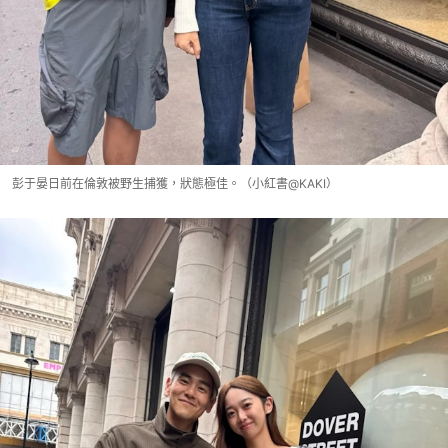
彭于晏日前在倫敦被野生捕獲，狀態極佳。（小紅書@KAKI）