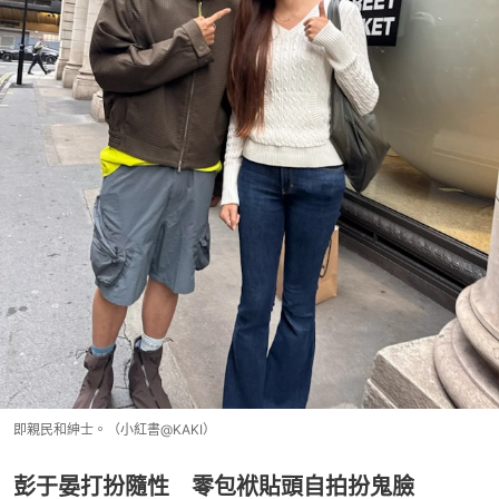
即親民和紳士。（小紅書@KAKI）
彭于晏打扮隨性 零包袱貼頭自拍扮鬼臉