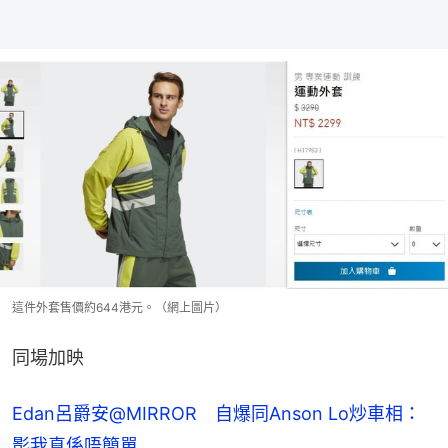
這件外套售價約644港元。（網上圖片）
同場加映
Edan呂爵安@MIRROR　自爆同Anson Lo炒車相：
影我真係唔簡單