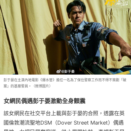
彭于晏在主演內地電影《爆水管》擔任一名為了保住警察工作而不得不策劃「破
案」的基層警員。（微博圖片）
女網民偶遇彭于晏激動全身顫震
該女網民在社交平台上載與彭于晏的合照，透露在英
國倫敦潮流聖地DSM（Dover Street Market）偶遇