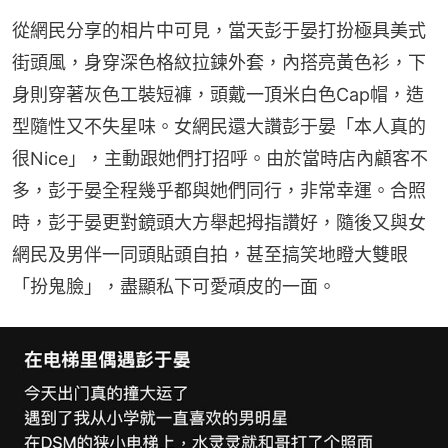
從網民分享的相片中可見，當天彭于晏打扮極具美式
街頭風，身穿深色格紋拉鍊外套，內搭亮黃色衫，下
身則穿著灰色工裝短褲，頭戴一頂米白色Cap帽，造
型隨性又不失星味。女網民還大讚彭于晏「本人真的
很Nice」，主動跟她們打招呼。由於當時店內顧客不
多，彭于晏全程幾乎都與她們同行，非常幸運。合照
時，彭于晏更對鏡頭大方舉起拇指讚好，隨後又與女
網民及男伴一同頭貼頭自拍，甚至搞笑地瞪大雙眼
「扮鬼臉」，盡顯私下可愛頑皮的一面。