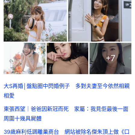
+
7
大S再婚│盤點圈中閃婚例子 多對夫妻至今依然相親
相愛
東張西望｜爸爸因新冠而死 家屬：我見佢最後一面
周圍十幾具屍體
39歲麻利低調離巢商台 網站被除名傑朱頂上做《口