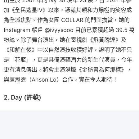
出生於 2001 年的 Ivy So 現年 25 歲，自 2021 年參
加《全民造星IV》以來，憑藉其親和力爆棚的笑容成
為全城焦點。作為女團 COLLAR 的門面擔當，她的 
Instagram 帳戶 @ivyysooo 目前已累積超過 39.5 萬
粉絲。除了舞台演出，她在電視劇《飛黃騰達》及
《和解在後》中以自然演技收穫好評，證明了她不只
是「花瓶」，更是具備演藝潛力的新生代演員，今年
更有消息傳出，將會主演港版《金秘書為何那樣》，
與盧瀚霆（Anson Lo）合作，實在令人期待！
2. Day (許軼)