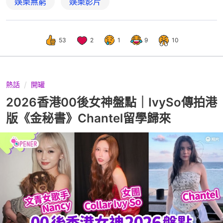
娛樂無窮
娛樂影片
53
2
1
9
10
熱話
開罐
2026香港00後女神盤點｜IvySo傳拍港
版《金秘書》Chantel留學歸來