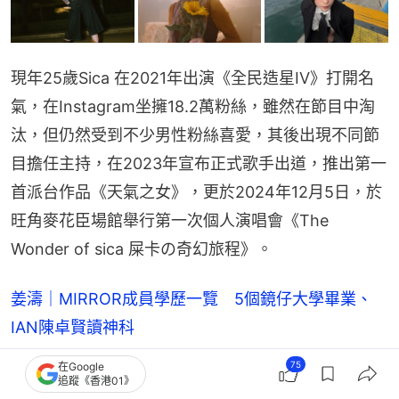
現年25歲Sica 在2021年出演《全民造星IV》打開名
氣，在Instagram坐擁18.2萬粉絲，雖然在節目中淘
汰，但仍然受到不少男性粉絲喜愛，其後出現不同節
目擔任主持，在2023年宣布正式歌手出道，推出第一
首派台作品《天氣之女》，更於2024年12月5日，於
旺角麥花臣場館舉行第一次個人演唱會《The 
Wonder of sica 屎卡の奇幻旅程》。
姜濤｜MIRROR成員學歷一覽 5個鏡仔大學畢業、
IAN陳卓賢讀神科
日本五一「黃金週」名字原來有段故！國營頻道NHK
75
在Google
追蹤《香港01》
卻對它避而不談