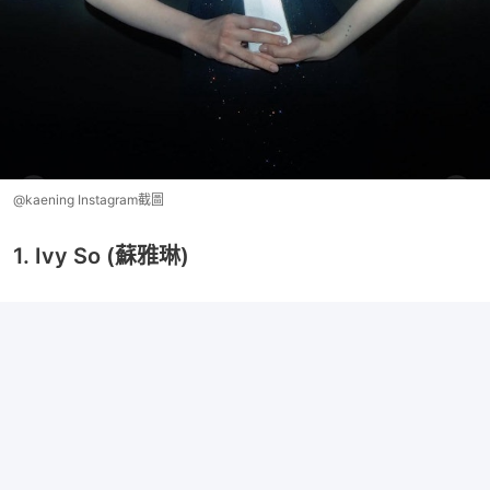
@kaening Instagram截圖
1. Ivy So (蘇雅琳)