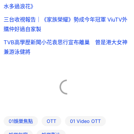
水多過浪花》
三台收視報告｜《家族榮耀》勢成今年冠軍 ViuTV外
購仲好過自家製
TVB高學歷新聞小花袁思行宣布離巢 曾是港大女神
兼游泳健將
01娛樂焦點
OTT
01‌ ‌Video‌ ‌OTT