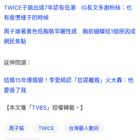
TWICE子瑜出道7年認有低潮 IG長文多謝粉絲：也
有疲憊樣子的時候
周子瑜著黃色低胸裝罕曬性感 胸前蝴蝶結1個原因成
網民焦點
延伸閱讀：
結婚15年爆婚變！李愛綺認「尪提離婚」火大轟：他
要毀了我
【本文獲「
TVBS
」授權轉載。】
周子瑜
TWICE
台灣藝人動向