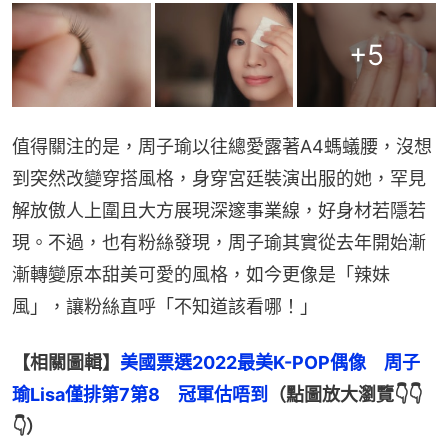
+
5
值得關注的是，周子瑜以往總愛露著A4螞蟻腰，沒想
到突然改變穿搭風格，身穿宮廷裝演出服的她，罕見
解放傲人上圍且大方展現深邃事業線，好身材若隱若
現。不過，也有粉絲發現，周子瑜其實從去年開始漸
漸轉變原本甜美可愛的風格，如今更像是「辣妹
風」，讓粉絲直呼「不知道該看哪！」
【相關圖輯】
美國票選2022最美K-POP偶像　周子
瑜Lisa僅排第7第8　冠軍估唔到
（點圖放大瀏覽👇👇
👇）