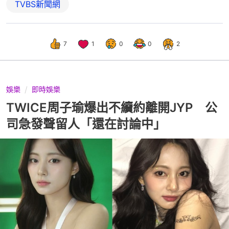
TVBS新聞網
7
1
0
0
2
娛樂
即時娛樂
TWICE周子瑜爆出不續約離開JYP 公
司急發聲留人「還在討論中」