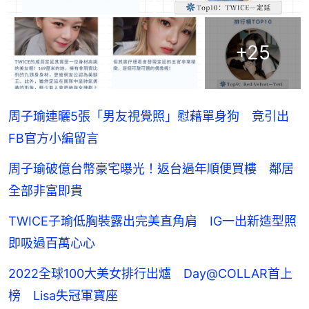
+
25
周子瑜連曬5張「男友視覺照」慰藉單身狗 竟引出
FB官方小編留言
周子瑜破億台幣豪宅曝光！返台過年順便買樓 鄰居
全部非富即貴
TWICE子瑜低胸裝露出完美直角肩 IG一出新造型照
即吸過百萬心心
2022全球100大美女排行出爐 Day@COLLAR首上
榜 Lisa失冠軍寶座