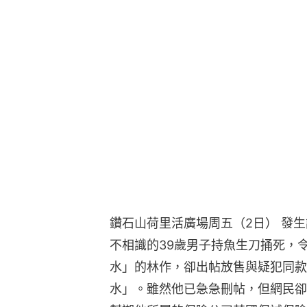
鑽石山荷里活廣場周五（2日） 發生
不相識的39歲男子持魚生刀捅死，
水」的林作，卻出帖放售與疑犯同款
水」。雖然他已急急刪帖，但網民卻