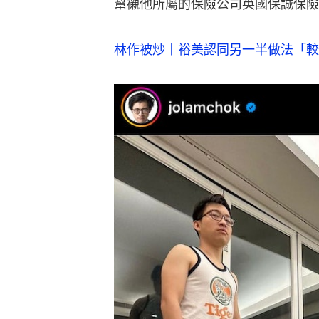
幫襯他所屬的保險公司英國保誠保險
林作被炒丨裕美認同另一半做法「較