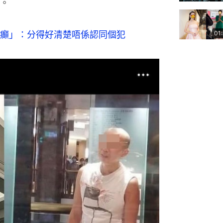
。
癲」：分得好清楚唔係認同個犯
01