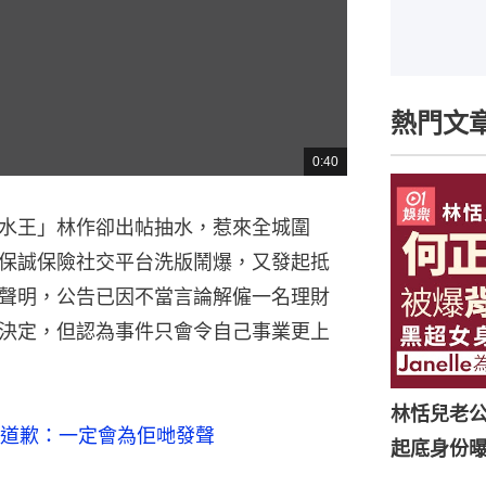
熱門文
0:40
總
共
時
間
水王」林作卻出帖抽水，惹來全城圍
保誠保險社交平台洗版鬧爆，又發起抵
聲明，公告已因不當言論解僱一名理財
決定，但認為事件只會令自己事業更上
林恬兒老
道歉：一定會為佢哋發聲
起底身份