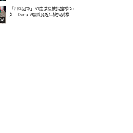
「四料冠軍」51歲激瘦被指撞樣Do
姐 Deep V騷纖腿近年被指變樣
:38