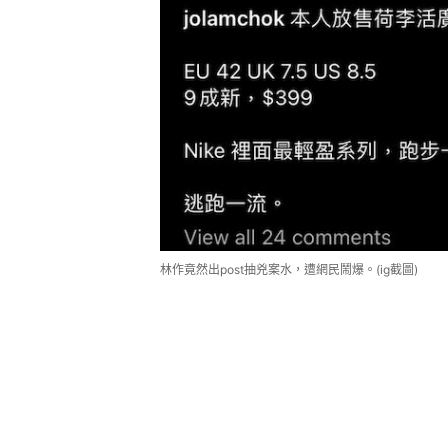
林作竟然出post抽兇案水，遭網民鬧爆。(ig截圖)