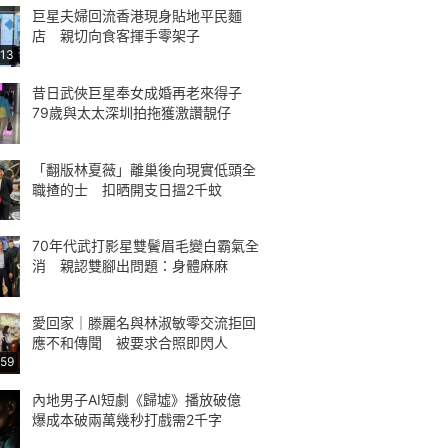
巨星夫婦回流香港現身貼地平民麵
店 親切向食客揮手零架子
:13
昔日武俠巨星奉女成婚再老來得子
79歲與太太深圳拍拖獲激讚靚仔
「翻版林夏薇」離巢後向現實低頭全
職揸的士 扣晒開支日搵2千蚊
70年代武打影星雙鬢眉毛變白霸氣全
消 親認雙腳出問題：身體麻麻
愛回家｜滕麗名與林淑敏零交流拒回
應不和傳聞 被要求合照即閃人
:59
內地男子AI短劇《歸墟》播放破億
爆成本破兩萬幾秒打戲需2千字