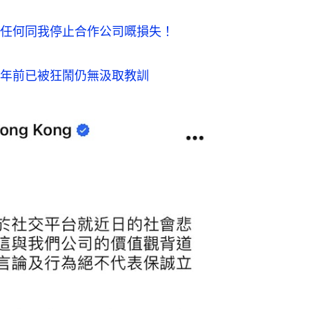
任何同我停止合作公司嘅損失！
年前已被狂鬧仍無汲取教訓