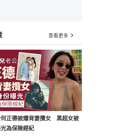
章
查看更多
公何正德被爆背妻攬女 黑超女被
曝光為保險經紀