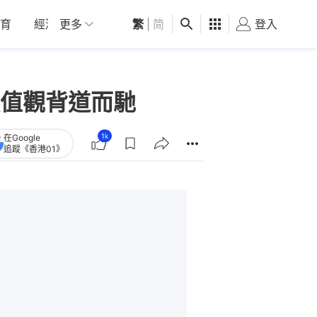
育
經濟
更多
01深圳
繁
觀點
|
简
健康
好食玩飛
登入
女
值觀背道而馳
1k
在Google
追蹤《香港01》