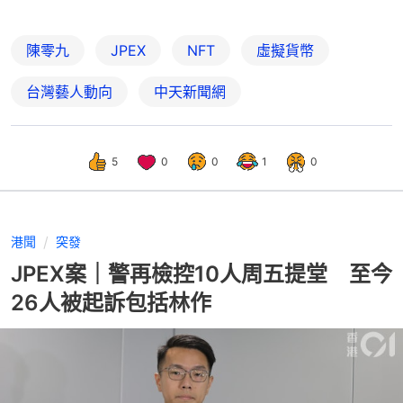
陳零九
JPEX
NFT
虛擬貨幣
台灣藝人動向
中天新聞網
5
0
0
1
0
港聞
突發
JPEX案｜警再檢控10人周五提堂 至今
26人被起訴包括林作