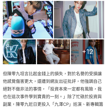
+
12
但陳零九坦言比起金錢上的損失，對於名譽的受損讓
他感覺傷害更大，還遭到網友出征批評，他強調自己
絕對不做非法的事情，「投資本來一定都有風險，我
也在這次事件學到寶貴的一刻。」除了忙碌於投資與
副業，陳零九近日更投入「九澤CP」巡演、新專輯籌