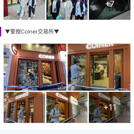
+
7
▼警搜Coiner交易所▼
+
11