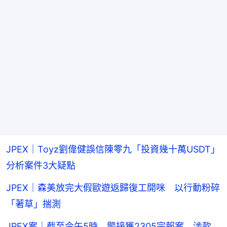
JPEX｜Toyz劉偉健誤信陳零九「投資幾十萬USDT」
分析案件3大疑點
JPEX｜森美放完大假歐遊返歸復工開咪 以行動粉碎
「著草」揣測
JPEX案｜截至今午5時 警接獲2305宗報案 涉款