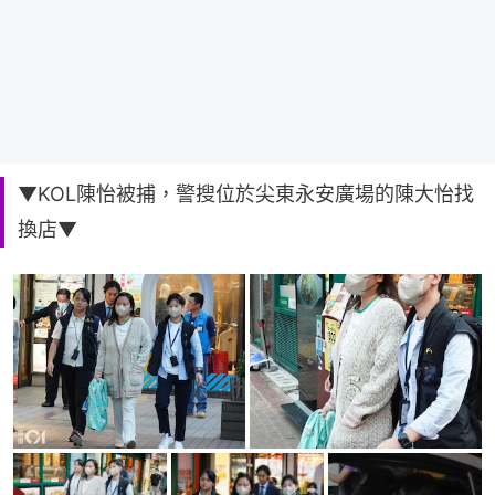
▼KOL陳怡被捕，警搜位於尖東永安廣場的陳大怡找
換店▼