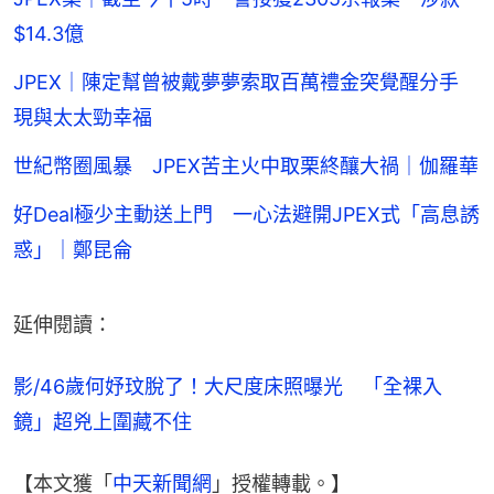
$14.3億
JPEX｜陳定幫曾被戴夢夢索取百萬禮金突覺醒分手
現與太太勁幸福
世紀幣圈風暴 JPEX苦主火中取栗終釀大禍｜伽羅華
好Deal極少主動送上門 一心法避開JPEX式「高息誘
惑」｜鄭昆侖
延伸閱讀：
影/46歲何妤玟脫了！大尺度床照曝光　「全裸入
鏡」超兇上圍藏不住
【本文獲「
中天新聞網
」授權轉載。】