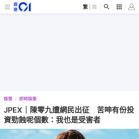
繁
|
简
娛樂
即時娛樂
JPEX｜陳零九遭網民出征 苦呻有份投
資勁蝕呢個數：我也是受害者