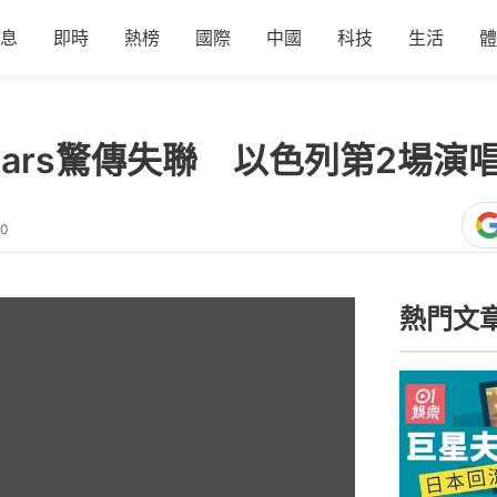
息
即時
熱榜
國際
中國
科技
生活
體
 Mars驚傳失聯 以色列第2場
10
熱門文