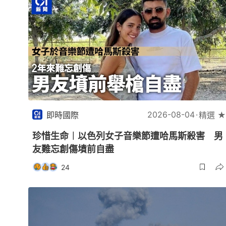
2026-08-04
即時國際
精選 ★
珍惜生命︱以色列女子音樂節遭哈馬斯殺害 男
友難忘創傷墳前自盡
24