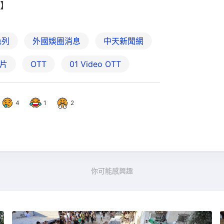
】
色列
外國娛圈消息
中天新聞網
片
OTT
01‌ ‌Video‌ ‌OTT
4
1
2
你可能感興趣