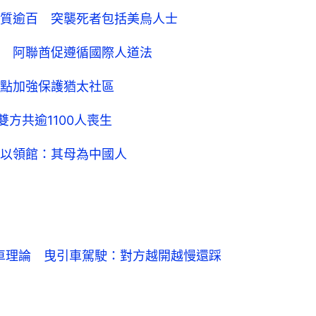
質逾百 突襲死者包括美烏人士
 阿聯酋促遵循國際人道法
點加強保護猶太社區
方共逾1100人喪生
以領館：其母為中國人
車理論　曳引車駕駛：對方越開越慢還踩