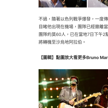
不過，隨著以色列戰爭爆發，一度傳出B
目睹他出現在機場，團隊已經撤離當地；
團隊約莫60人，已在當地7日下午
將轉機至沙烏地阿拉伯。
【圖輯】點圖放大看更多Bruno Mars I