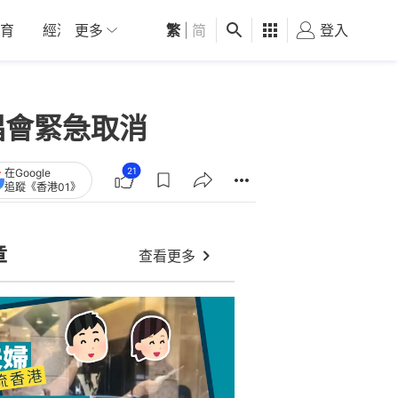
育
經濟
更多
01深圳
繁
觀點
|
简
健康
好食玩飛
登入
女
演唱會緊急取消
21
在Google
追蹤《香港01》
章
查看更多