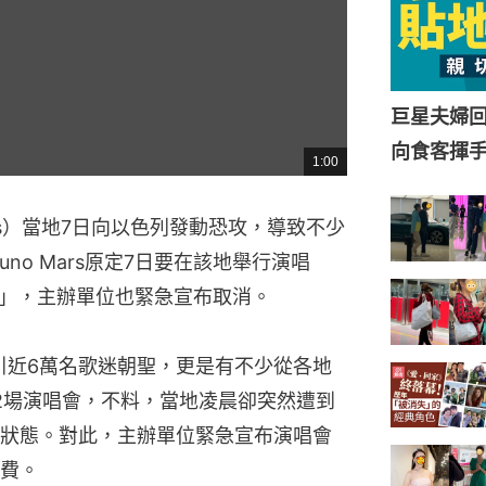
巨星夫婦
向食客揮
1:00
總
共
時
間
s）當地7日向以色列發動恐攻，導致不少
no Mars原定7日要在該地舉行演唱
」，主辦單位也緊急宣布取消。
唱，吸引近6萬名歌迷朝聖，更是有不少從各地
2場演唱會，不料，當地凌晨卻突然遭到
狀態。對此，主辦單位緊急宣布演唱會
費。