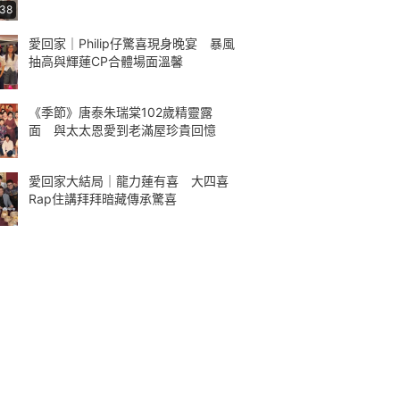
:38
愛回家｜Philip仔驚喜現身晚宴 暴風
抽高與輝蓮CP合體場面溫馨
《季節》唐泰朱瑞棠102歲精靈露
面 與太太恩愛到老滿屋珍貴回憶
愛回家大結局｜龍力蓮有喜 大四喜
Rap住講拜拜暗藏傳承驚喜