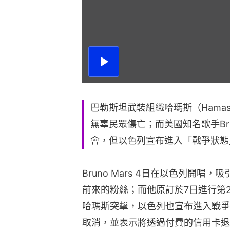
播
放
影
片
巴勒斯坦武裝組織哈瑪斯（Hama
無辜民眾傷亡；而美國知名歌手Bru
會，但以色列宣布進入「戰爭狀態
Bruno Mars 4日在以色列開
前來的粉絲；而他原訂於7日進行第
哈瑪斯突擊，以色列也宣布進入戰爭
取消，並表示將透過付費的信用卡退